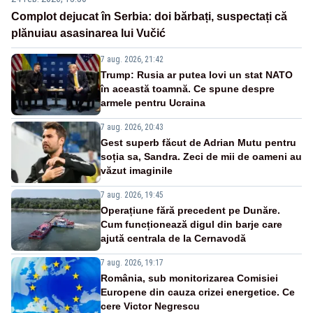
Complot dejucat în Serbia: doi bărbați, suspectați că
plănuiau asasinarea lui Vučić
7 aug. 2026, 21:42
Trump: Rusia ar putea lovi un stat NATO
în această toamnă. Ce spune despre
armele pentru Ucraina
7 aug. 2026, 20:43
Gest superb făcut de Adrian Mutu pentru
soția sa, Sandra. Zeci de mii de oameni au
văzut imaginile
7 aug. 2026, 19:45
Operațiune fără precedent pe Dunăre.
Cum funcționează digul din barje care
ajută centrala de la Cernavodă
7 aug. 2026, 19:17
România, sub monitorizarea Comisiei
Europene din cauza crizei energetice. Ce
cere Victor Negrescu