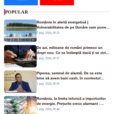
POPULAR
România în alertă energetică |
Vulnerabilitatea de pe Dunăre care pune
în pericol Centrala Cernavodă era
1 aug. 2026, 09:32
cunoscută de pe vremea lui Ceaușescu
De azi, milioane de români primesc un
drept nou. Ce se întâmplă dacă ți se strică
un produs
1 aug. 2026, 09:37
Piperea, semnal de alarmă. De ce este
bine să avem bani cash, în contextul
alertei energetice?
1 aug. 2026, 09:39
România, la limita tehnică a importurilor
de energie. Prețurile cresc alarmant -
Analiză Realitatea Plus
1 aug. 2026, 09:46