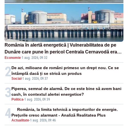
România în alertă energetică | Vulnerabilitatea de pe
Dunăre care pune în pericol Centrala Cernavodă era
Economie
·
1 aug. 2026, 09:32
cunoscută de pe vremea lui Ceaușescu
2
De azi, milioane de români primesc un drept nou. Ce se
întâmplă dacă ți se strică un produs
Social
-
1 aug. 2026, 09:37
3
Piperea, semnal de alarmă. De ce este bine să avem bani
cash, în contextul alertei energetice?
Politica
-
1 aug. 2026, 09:39
4
România, la limita tehnică a importurilor de energie.
Prețurile cresc alarmant - Analiză Realitatea Plus
Actualitate
-
1 aug. 2026, 09:46