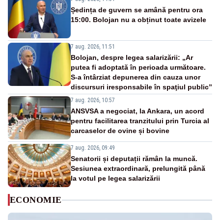
Ședința de guvern se amână pentru ora
15:00. Bolojan nu a obținut toate avizele
7 aug. 2026, 11:51
Bolojan, despre legea salarizării: „Ar
putea fi adoptată în perioada următoare.
S-a întârziat depunerea din cauza unor
discursuri iresponsabile în spaţiul public”
7 aug. 2026, 10:57
ANSVSA a negociat, la Ankara, un acord
pentru facilitarea tranzitului prin Turcia al
carcaselor de ovine și bovine
7 aug. 2026, 09:49
Senatorii și deputații rămân la muncă.
Sesiunea extraordinară, prelungită până
la votul pe legea salarizării
ECONOMIE