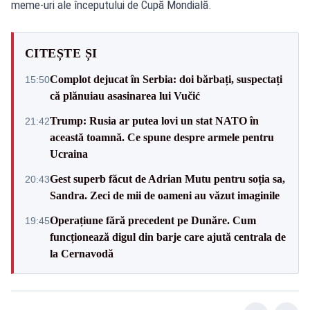
meme-uri ale începutului de Cupă Mondială.
CITEȘTE ȘI
Complot dejucat în Serbia: doi bărbați, suspectați
15:50
că plănuiau asasinarea lui Vučić
Trump: Rusia ar putea lovi un stat NATO în
21:42
această toamnă. Ce spune despre armele pentru
Ucraina
Gest superb făcut de Adrian Mutu pentru soția sa,
20:43
Sandra. Zeci de mii de oameni au văzut imaginile
Operațiune fără precedent pe Dunăre. Cum
19:45
funcționează digul din barje care ajută centrala de
la Cernavodă