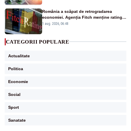
România a scăpat de retrogradarea
economiei. Agenția Fitch menține ratingul
„BBB-” cu perspectivă negativă
1 aug. 2026, 06:48
CATEGORII POPULARE
Actualitate
Politica
Economie
Social
Sport
Sanatate