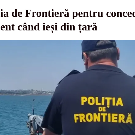
ția de Frontieră pentru conced
tent când ieși din țară