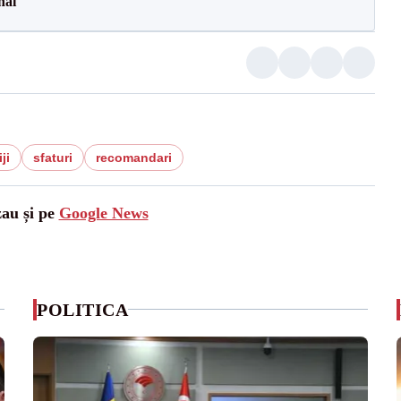
hai
iji
sfaturi
recomandari
zau și pe
Google News
POLITICA