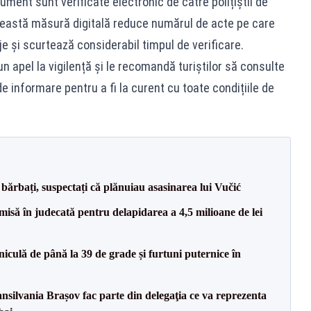
ument sunt verificate electronic de către polițiștii de
ceastă măsură digitală reduce numărul de acte pe care
je și scurtează considerabil timpul de verificare.
c un apel la vigilență și le recomandă turiștilor să consulte
de informare pentru a fi la curent cu toate condițiile de
bărbați, suspectați că plănuiau asasinarea lui Vučić
misă în judecată pentru delapidarea a 4,5 milioane de lei
iculă de până la 39 de grade și furtuni puternice în
ransilvania Brașov fac parte din delegaţia ce va reprezenta