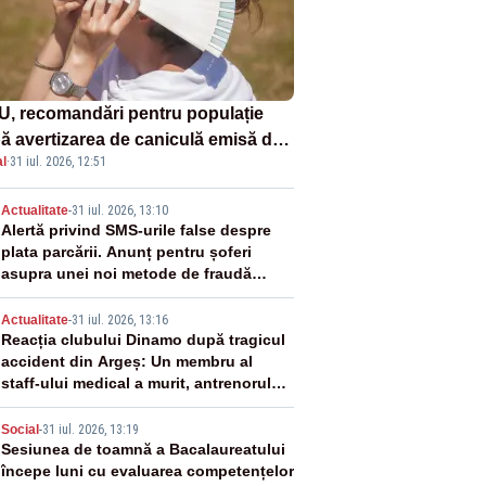
U, recomandări pentru populație
ă avertizarea de caniculă emisă de
l
·
31 iul. 2026, 12:51
eorologi
2
Actualitate
-
31 iul. 2026, 13:10
Alertă privind SMS-urile false despre
plata parcării. Anunț pentru șoferi
asupra unei noi metode de fraudă
online
3
Actualitate
-
31 iul. 2026, 13:16
Reacția clubului Dinamo după tragicul
accident din Argeș: Un membru al
staff-ului medical a murit, antrenorul
Adrian Ropotan este în spital
4
Social
-
31 iul. 2026, 13:19
Sesiunea de toamnă a Bacalaureatului
începe luni cu evaluarea competențelor