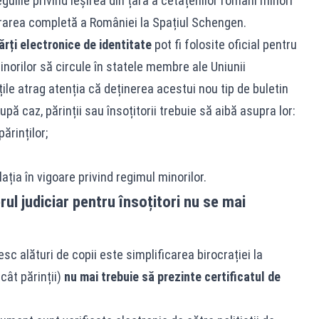
gulile privind ieșirea din țară a cetățenilor români minori
rarea completă a României la Spațiul Schengen.
ărți electronice de identitate
pot fi folosite oficial pentru
norilor să circule în statele membre ale Uniunii
ile atrag atenția că deținerea acestui nou tip de buletin
După caz, părinții sau însoțitorii trebuie să aibă asupra lor:
ărinților;
ția în vigoare privind regimul minorilor.
rul judiciar pentru însoțitori nu se mai
c alături de copii este simplificarea birocrației la
ecât părinții)
nu mai trebuie să prezinte certificatul de