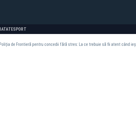
NATATE
SPORT
Poliția de Frontieră pentru concedii fără stres: La ce trebuie să fii atent când ieș