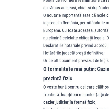
Poliția de Frontieră reamintește că re
au rămas aceleași, chiar și după ade
O noutate importantă este că noile
c
ieșirea din România, permițându-le mi
Europene. Cu toate acestea, autorităț
nu elimină celelalte obligații legale. 
Declarațiile notariale privind acordul p
Hotărârile judecătorești definitive;
Orice alt document prevăzut de legisla
O formalitate mai puțin: Cazie
prezintă fizic
O veste bună pentru cei care călătores
frontieră. Însoțitorii minorilor (alții d
cazier judiciar în format fizic
.