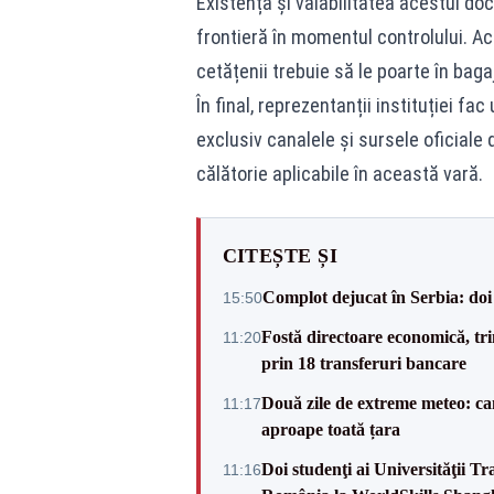
Existența și valabilitatea acestui doc
frontieră în momentul controlului. A
cetățenii trebuie să le poarte în baga
În final, reprezentanții instituției fa
exclusiv canalele și sursele oficiale 
călătorie aplicabile în această vară.
CITEȘTE ȘI
Complot dejucat în Serbia: doi 
15:50
Fostă directoare economică, tri
11:20
prin 18 transferuri bancare
Două zile de extreme meteo: can
11:17
aproape toată țara
Doi studenţi ai Universităţii T
11:16