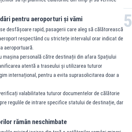
ări pentru aeroporturi și vămi
ă se desfășoare rapid, pasagerii care aleg să călătorească
aeroport respectând cu strictețe intervalul orar indicat de
ia aeroportuară.
 mașina personală către destinații din afara Spațiului
ificarea atentă a traseului și utilizarea tuturor
gim internațional, pentru a evita suprasolicitarea doar a
verificați valabilitatea tuturor documentelor de călătorie
pre regulile de intrare specifice statului de destinație, dar
norilor rămân neschimbate