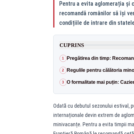
Pentru a evita aglomerația și c
recomandă românilor să își veri
condițiile de intrare din statel
CUPRINS
Pregătirea din timp: Recomand
1
Regulile pentru călătoria min
2
O formalitate mai puțin: Cazier
3
Odată cu debutul sezonului estival, pu
internaționale devin extrem de aglome
minivacanțe. Pentru a evita timpii mar
Frontieră Română le recomandă cetățeni