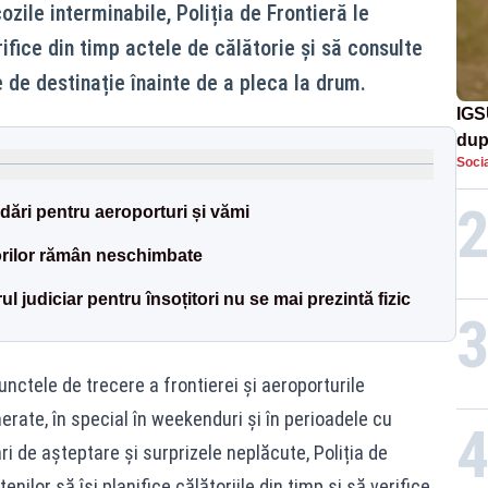
ozile interminabile, Poliția de Frontieră le
fice din timp actele de călătorie și să consulte
e de destinație înainte de a pleca la drum.
IGS
dup
Socia
met
ări pentru aeroporturi și vămi
orilor rămân neschimbate
ul judiciar pentru însoțitori nu se mai prezintă fizic
nctele de trecere a frontierei și aeroporturile
rate, în special în weekenduri și în perioadele cu
i de așteptare și surprizele neplăcute, Poliția de
lor să își planifice călătoriile din timp și să verifice