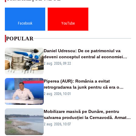
Facebook
YouTube
POPULAR
Daniel Udrescu: De ce patrimoniul va
deveni conceptul central al economiei
viitoare?
2 aug. 2026, 09:22
Piperea (AUR): România a evitat
retrogradarea la junk pentru că era o
catastrofă pentru bănci și fondurile de
2 aug. 2026, 10:01
pensii
Mobilizare masivă pe Dunăre, pentru
salvarea producției la Cernavodă. Armata
va detona o stâncă și va devia apa
2 aug. 2026, 10:07
fluviului - IMAGINI AERIENE