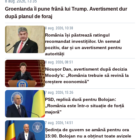
8 aug. 2026, 13:35
Groenlanda îi pune frână lui Trump. Avertisment dur
după planul de foraj
8 aug. 2026, 10:38
România își păstrează ratingul
recomandat investițiilor. Un semnal
pozitiv, dar și un avertisment pentru
autorități
8 aug. 2026, 08:51
Nicușor Dan, avertisment după decizia
Moody’s: „România trebuie să revină la
creștere economică”
7 aug. 2026, 15:26
PSD, replică dură pentru Bolojan:
„România este într-o situație de forță
majoră”
7 aug. 2026, 14:51
Ședința de guvern se amână pentru ora
15:00. Bolojan nu a obținut toate avizele