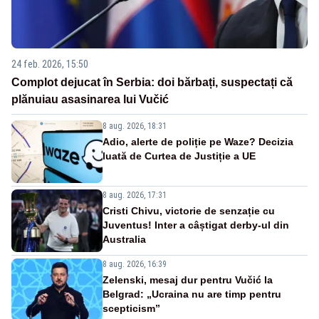
24 feb. 2026, 15:50
Complot dejucat în Serbia: doi bărbați, suspectați că
plănuiau asasinarea lui Vučić
8 aug. 2026, 18:31
Adio, alerte de poliție pe Waze? Decizia
luată de Curtea de Justiție a UE
8 aug. 2026, 17:31
Cristi Chivu, victorie de senzație cu
Juventus! Inter a câștigat derby-ul din
Australia
8 aug. 2026, 16:39
Zelenski, mesaj dur pentru Vučić la
Belgrad: „Ucraina nu are timp pentru
scepticism”