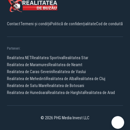
Contact
Termeni și condiții
Politică de confidențialitate
Cod de conduită
Parteneri:
Realitatea.NET
Realitatea Sportiva
Realitatea Star
Realitatea de Maramures
Realitatea de Neamt
Realitatea de Caras-Severin
Realitatea de Vaslui
Realitatea de Mehedinti
Realitatea de Alba
Realitatea de Cluj
Realitatea de Satu Mare
Realitatea de Botosani
Realitatea de Hunedoara
Realitatea de Harghita
Realitatea de Arad
© 2026 PHG Media Invest LLC
Facebook
YouTube