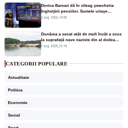
Dorina Barcari dă în vileag șmecheria
înghețării pensiilor. Sumele uriașe
pierdute de fiecare român
2 aug. 2026, 10:09
Dunărea a secat atât de mult încât a scos
la suprafață nave naziste din al doilea
război mondial
1 aug. 2026, 23:10
CATEGORII POPULARE
Actualitate
Politica
Economie
Social
Sport