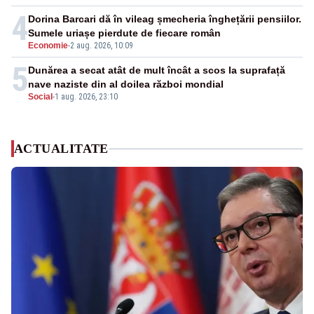
4
Dorina Barcari dă în vileag șmecheria înghețării pensiilor.
Sumele uriașe pierdute de fiecare român
Economie
-
2 aug. 2026, 10:09
5
Dunărea a secat atât de mult încât a scos la suprafață
nave naziste din al doilea război mondial
Social
-
1 aug. 2026, 23:10
ACTUALITATE