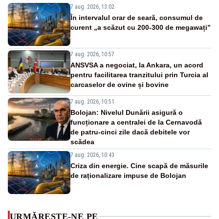
7 aug. 2026, 13:02
În intervalul orar de seară, consumul de
curent „a scăzut cu 200-300 de megawați”
7 aug. 2026, 10:57
ANSVSA a negociat, la Ankara, un acord
pentru facilitarea tranzitului prin Turcia al
carcaselor de ovine și bovine
7 aug. 2026, 10:51
Bolojan: Nivelul Dunării asigură o
funcționare a centralei de la Cernavodă
de patru-cinci zile dacă debitele vor
scădea
7 aug. 2026, 10:43
Criza din energie. Cine scapă de măsurile
de raționalizare impuse de Bolojan
URMĂREȘTE-NE PE