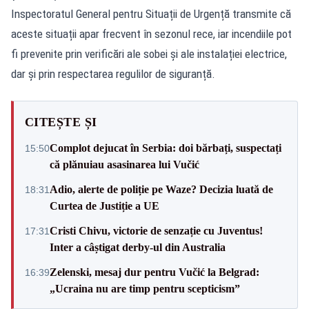
Inspectoratul General pentru Situații de Urgență transmite că
aceste situații apar frecvent în sezonul rece, iar incendiile pot
fi prevenite prin verificări ale sobei și ale instalației electrice,
dar și prin respectarea regulilor de siguranță.
CITEȘTE ȘI
Complot dejucat în Serbia: doi bărbați, suspectați
15:50
că plănuiau asasinarea lui Vučić
Adio, alerte de poliție pe Waze? Decizia luată de
18:31
Curtea de Justiție a UE
Cristi Chivu, victorie de senzație cu Juventus!
17:31
Inter a câștigat derby-ul din Australia
Zelenski, mesaj dur pentru Vučić la Belgrad:
16:39
„Ucraina nu are timp pentru scepticism”