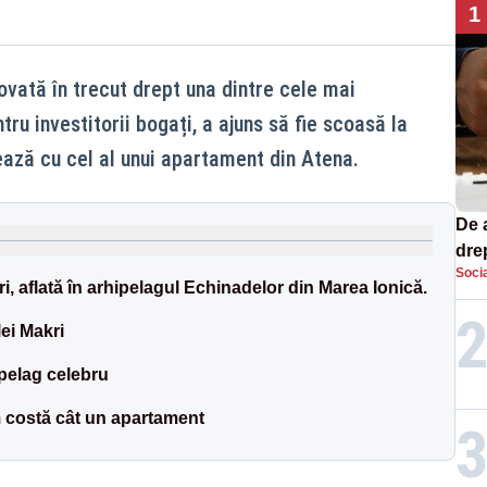
1
ovată în trecut drept una dintre cele mai
ru investitorii bogați, a ajuns să fie scoasă la
ează cu cel al unui apartament din Atena.
De 
dre
Socia
str
, aflată în arhipelagul Echinadelor din Marea Ionică.
lei Makri
ipelag celebru
m costă cât un apartament