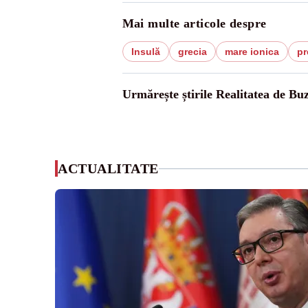
Mai multe articole despre
Insulă
grecia
mare ionica
pr
Urmărește știrile Realitatea de Bu
ACTUALITATE