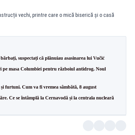
nstrucții vechi, printre care o mică biserică și o casă
bărbați, suspectați că plănuiau asasinarea lui Vučić
i pe masa Columbiei pentru războiul antidrog. Noul
 și furtuni. Cum va fi vremea sâmbătă, 8 august
ăre. Ce se întâmplă la Cernavodă și la centrala nucleară