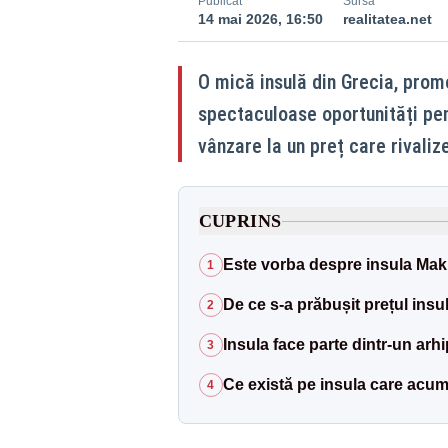
Publicat
Sursă
14 mai 2026, 16:50
realitatea.net
O mică insulă din Grecia, prom
spectaculoase oportunități pent
vânzare la un preț care rivaliz
CUPRINS
Este vorba despre insula Makri
1
De ce s-a prăbușit prețul insu
2
Insula face parte dintr-un arh
3
Ce există pe insula care acu
4