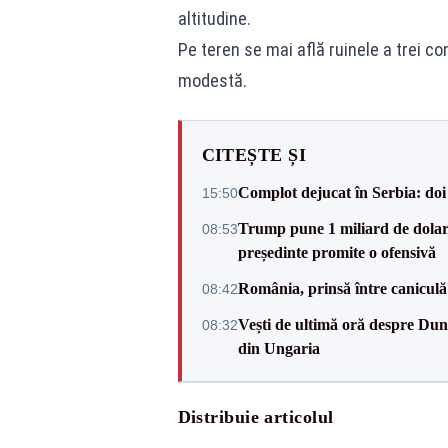
altitudine.
Pe teren se mai află ruinele a trei co
modestă.
CITEȘTE ȘI
Complot dejucat în Serbia: doi 
15:50
Trump pune 1 miliard de dolar
08:53
președinte promite o ofensivă
România, prinsă între caniculă
08:42
Vești de ultimă oră despre Dun
08:32
din Ungaria
Distribuie articolul