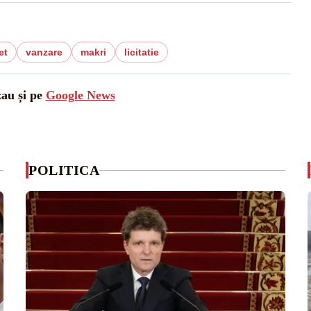
et
vanzare
makri
licitatie
zau și pe
Google News
POLITICA