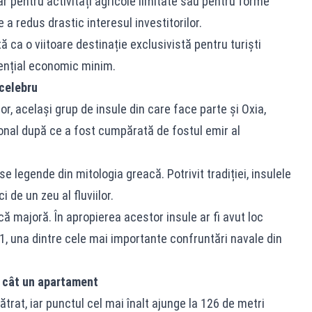
oar pentru activități agricole limitate sau pentru forme
a redus drastic interesul investitorilor.
 ca o viitoare destinație exclusivistă pentru turiști
tențial economic minim.
 celebru
or, același grup de insule din care face parte și Oxia,
ional după ce a fost cumpărată de fostul emir al
 legende din mitologia greacă. Potrivit tradiției, insulele
 de un zeu al fluviilor.
că majoră. În apropierea acestor insule ar fi avut loc
1, una dintre cele mai importante confruntări navale din
ă cât un apartament
trat, iar punctul cel mai înalt ajunge la 126 de metri