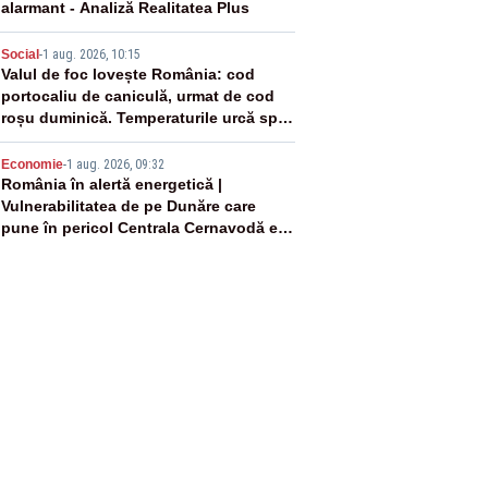
alarmant - Analiză Realitatea Plus
4
Social
-
1 aug. 2026, 10:15
Valul de foc lovește România: cod
portocaliu de caniculă, urmat de cod
roșu duminică. Temperaturile urcă spre
40°C
5
Economie
-
1 aug. 2026, 09:32
România în alertă energetică |
Vulnerabilitatea de pe Dunăre care
pune în pericol Centrala Cernavodă era
cunoscută de pe vremea lui Ceaușescu