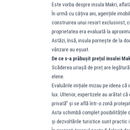
Este vorba despre insula Makri, aflat
În urmă cu câțiva ani, agențiile imobi
construirea unui resort exclusivist, c
proprietatea era evaluată la aproxima
Astăzi, însă, insula pornește de la d
vânzare au eșuat.
De ce s-a prăbușit prețul insulei Mak
Scăderea uriașă de preț are legătură 
elene.
Evaluările inițiale mizau pe ideea că 
lux. Ulterior, expertizele au arătat c
privată” și se află într-o zonă proteja
Asta schimbă complet posibilitățile de
și dezvoltările turistice sunt practic 