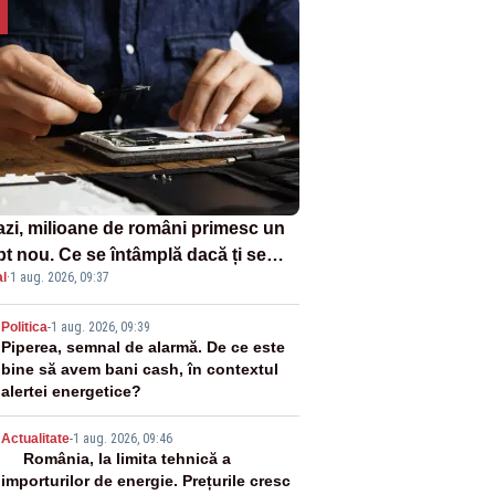
azi, milioane de români primesc un
pt nou. Ce se întâmplă dacă ți se
l
·
1 aug. 2026, 09:37
ică un produs
2
Politica
-
1 aug. 2026, 09:39
Piperea, semnal de alarmă. De ce este
bine să avem bani cash, în contextul
alertei energetice?
3
Actualitate
-
1 aug. 2026, 09:46
România, la limita tehnică a
importurilor de energie. Prețurile cresc