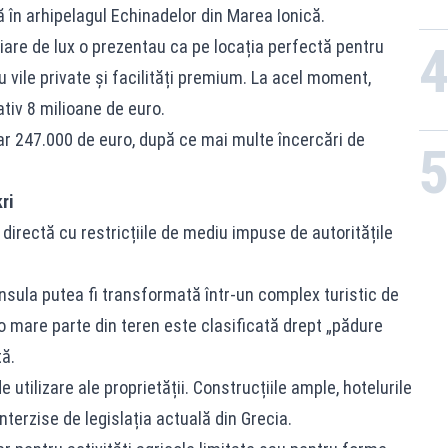
ă în arhipelagul Echinadelor din Marea Ionică.
liare de lux o prezentau ca pe locația perfectă pentru
u vile private și facilități premium. La acel moment,
tiv 8 milioane de euro.
oar 247.000 de euro, după ce mai multe încercări de
ri
directă cu restricțiile de mediu impuse de autoritățile
insula putea fi transformată într-un complex turistic de
ă o mare parte din teren este clasificată drept „pădure
tă.
 utilizare ale proprietății. Construcțiile ample, hotelurile
interzise de legislația actuală din Grecia.