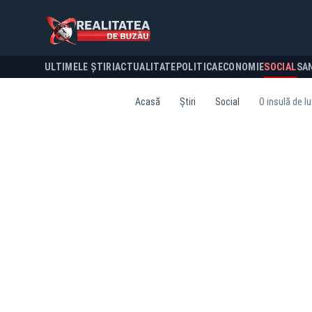
ULTIMELE ȘTIRI
ACTUALITATE
POLITICA
ECONOMIE
SOCIAL
SA
Acasă
Știri
Social
O insulă de l