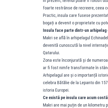
În prezent, terenul poate fi folosit d
foarte restrânse de recreere, ceea ce 
Practic, insula care fusese prezentată
bogați a devenit o proprietate cu po
Insula face parte dintr-un arhipelag
Makri se află în arhipelagul Echinadel
devenită cunoscută la nivel internaț
Qatarului.
Zona este înconjurată și de numeroase
ar fi fost nimfe transformate în stânci
Arhipelagul are și o importanță istori
celebra Bătălie de la Lepanto din 157
istoria Europei.
Ce există pe insula care acum cost
Makri are mai puțin de un kilometru pă