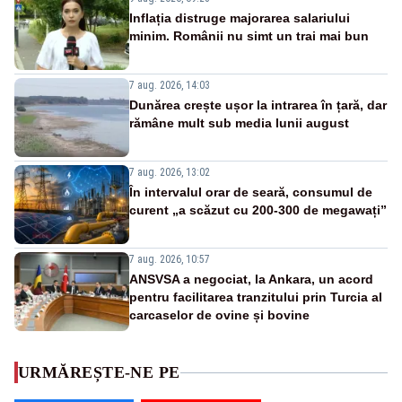
Inflația distruge majorarea salariului
minim. Românii nu simt un trai mai bun
7 aug. 2026, 14:03
Dunărea crește ușor la intrarea în țară, dar
rămâne mult sub media lunii august
7 aug. 2026, 13:02
În intervalul orar de seară, consumul de
curent „a scăzut cu 200-300 de megawați”
7 aug. 2026, 10:57
ANSVSA a negociat, la Ankara, un acord
pentru facilitarea tranzitului prin Turcia al
carcaselor de ovine și bovine
URMĂREȘTE-NE PE