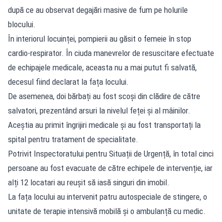
după ce au observat degajări masive de fum pe holurile
blocului.
În interiorul locuinței, pompierii au găsit o femeie în stop
cardio-respirator. În ciuda manevrelor de resuscitare efectuate
de echipajele medicale, aceasta nu a mai putut fi salvată,
decesul fiind declarat la fața locului.
De asemenea, doi bărbați au fost scoși din clădire de către
salvatori, prezentând arsuri la nivelul feței și al mâinilor.
Aceștia au primit îngrijiri medicale și au fost transportați la
spital pentru tratament de specialitate.
Potrivit Inspectoratului pentru Situații de Urgență, în total cinci
persoane au fost evacuate de către echipele de intervenție, iar
alți 12 locatari au reușit să iasă singuri din imobil.
La fața locului au intervenit patru autospeciale de stingere, o
unitate de terapie intensivă mobilă și o ambulanță cu medic.