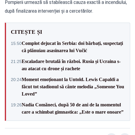
Pompierii urmează să stabilească cauza exactă a incendiului,
după finalizarea intervenției și a cercetărilor.
CITEȘTE ȘI
Complot dejucat în Serbia: doi bărbați, suspectați
15:50
că plănuiau asasinarea lui Vučić
Escaladare brutală în război. Rusia și Ucraina s-
21:25
au atacat cu drone și rachete
Moment emoționant la Untold. Lewis Capaldi a
20:24
făcut tot stadionul să cânte melodia „Someone You
Loved”
Nadia Comăneci, după 50 de ani de la momentul
19:26
care a schimbat gimnastica: „Este o mare onoare”