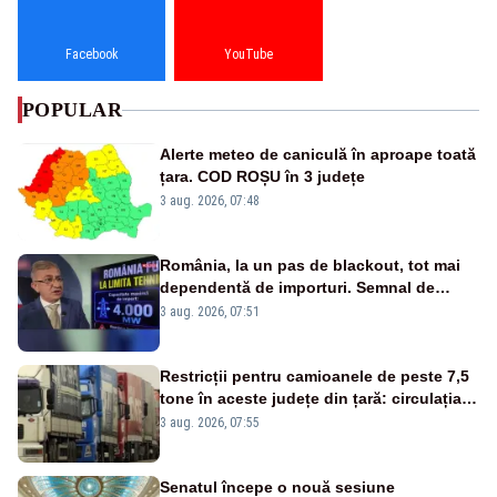
Facebook
YouTube
POPULAR
Alerte meteo de caniculă în aproape toată
țara. COD ROȘU în 3 județe
3 aug. 2026, 07:48
România, la un pas de blackout, tot mai
dependentă de importuri. Semnal de
alarmă tras de un expert în energie
3 aug. 2026, 07:51
Restricții pentru camioanele de peste 7,5
tone în aceste județe din țară: circulația
este interzisă luni, între orele 12:00 și
3 aug. 2026, 07:55
20:00
Senatul începe o nouă sesiune