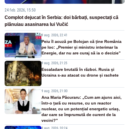
24 feb. 2026, 15:50
Complot dejucat în Serbia: doi bărbați, suspectați că
plănuiau asasinarea lui Vučić
9 aug. 2026, 22:41
Peiu îl acuză pe Bolojan că ține România
pe loc: „Premier și ministru interimar la
Energie, dar nu are curaj să ia o decizie”
9 aug. 2026, 21:25
Escaladare brutală în război. Rusia și
Ucraina s-au atacat cu drone și rachete
9 aug. 2026, 21:00
Ana Maria Păcuraru: „Cum am ajuns aici,
într-o țară cu resurse, cu un reactor
nuclear, cu un potențial energetic uriaș,
dar care se împrumută de curent de la
vecini?”
9 aug. 2026, 20:24