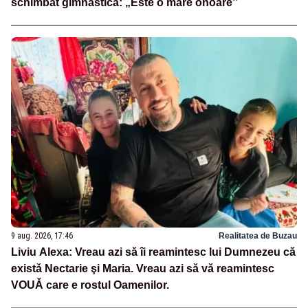
schimbat gimnastica: „Este o mare onoare”
9 aug. 2026, 17:46
Realitatea de Buzau
Liviu Alexa: Vreau azi sǎ îi reamintesc lui Dumnezeu cǎ
existǎ Nectarie şi Maria. Vreau azi sǎ vǎ reamintesc
VOUǍ care e rostul Oamenilor.