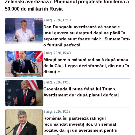
Zelenski avertizează: Phenianul pregătește trimiterea a
50.000 de militari în Rusia
9 aug. 2026, 17:50
Dan Dungaciu avertizează că șansele
unui guvern cu drepturi depline până în
septembrie sunt foarte mici: „Suntem într-
o furtună perfectă”
9 aug. 2026, 15:40
Miruță cere o măsură radicală după atacul
de la Cluj. Legea dezinformării, din nou în
discuție
8 aug. 2026, 13:35
Groenlanda îi pune frână lui Trump.
Avertisment dur după planul de foraj
8 aug. 2026, 10:38
România își păstrează ratingul
recomandat investițiilor. Un semnal
pozitiv, dar și un avertisment pentru