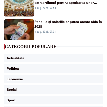
extraordinară pentru aprobarea unor
jaloane din PNRR
3 aug. 2026, 07:58
Pensiile și salariile ar putea crește abia în
2028
3 aug. 2026, 07:31
CATEGORII POPULARE
Actualitate
Politica
Economie
Social
Sport