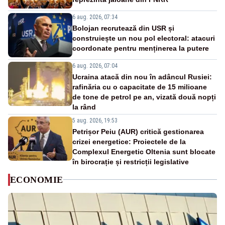
6 aug. 2026, 07:34
Bolojan recrutează din USR și
construiește un nou pol electoral: atacuri
coordonate pentru menținerea la putere
6 aug. 2026, 07:04
Ucraina atacă din nou în adâncul Rusiei:
rafinăria cu o capacitate de 15 milioane
de tone de petrol pe an, vizată două nopți
la rând
5 aug. 2026, 19:53
Petrișor Peiu (AUR) critică gestionarea
crizei energetice: Proiectele de la
Complexul Energetic Oltenia sunt blocate
în birocrație și restricții legislative
ECONOMIE