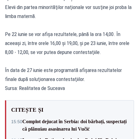
Elevii din partea minorităţilor naţionale vor susţine joi proba la
limba maternă.
Pe 22 iunie se vor afişa rezultatele, până la ora 14,00. În
aceeaşi zi, între orele 16,00 şi 19,00, şi pe 23 iunie, între orele
8,00 - 12,00, se vor putea depune contestaţiile.
În data de 27 iunie este programată afişarea rezultatelor
finale după soluţionarea contestaţiilor.
Sursa: Realitatea de Suceava
CITEȘTE ȘI
Complot dejucat în Serbia: doi bărbați, suspectați
15:50
că plănuiau asasinarea lui Vučić