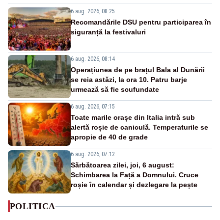
6 aug. 2026, 08:25
Recomandările DSU pentru participarea în
siguranță la festivaluri
6 aug. 2026, 08:14
Operațiunea de pe brațul Bala al Dunării
se reia astăzi, la ora 10. Patru barje
urmează să fie scufundate
6 aug. 2026, 07:15
Toate marile orașe din Italia intră sub
alertă roșie de caniculă. Temperaturile se
apropie de 40 de grade
6 aug. 2026, 07:12
Sărbătoarea zilei, joi, 6 august:
Schimbarea la Față a Domnului. Cruce
roșie în calendar și dezlegare la pește
POLITICA