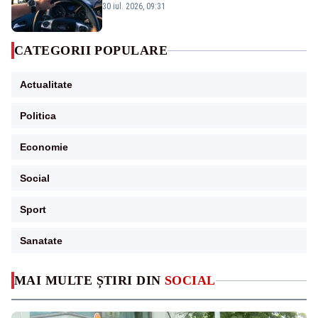
propune schimbări majore
30 iul. 2026, 09:31
CATEGORII POPULARE
Actualitate
Politica
Economie
Social
Sport
Sanatate
MAI MULTE ȘTIRI DIN
SOCIAL