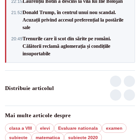
Laurențiu Botin a descins la vila lui Ilie Bolojan
22:15
Donald Trump, în centrul unui nou scandal.
21:52
Acuzații privind accesul preferențial la postările
sale
Trenurile care îi scot din sărite pe români.
20:49
Călătorii reclamă aglomerația și condițiile
insuportabile
Distribuie articolul
Mai multe articole despre
clasa a VIII
elevi
Evaluare nationala
examen
subiecte
matematica
subiecte 2020