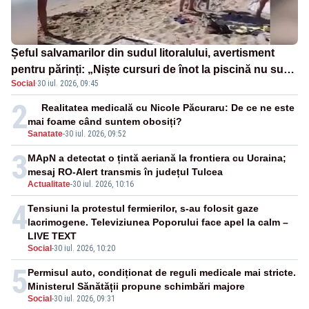
Șeful salvamarilor din sudul litoralului, avertisment
pentru părinți: „Niște cursuri de înot la piscină nu sunt
Social
·
30 iul. 2026, 09:45
suficiente”
2
Realitatea medicală cu Nicole Păcuraru: De ce ne este
mai foame când suntem obosiți?
Sanatate
-
30 iul. 2026, 09:52
3
MApN a detectat o țintă aeriană la frontiera cu Ucraina;
mesaj RO-Alert transmis în județul Tulcea
Actualitate
-
30 iul. 2026, 10:16
4
Tensiuni la protestul fermierilor, s-au folosit gaze
lacrimogene. Televiziunea Poporului face apel la calm –
LIVE TEXT
Social
-
30 iul. 2026, 10:20
5
Permisul auto, condiționat de reguli medicale mai stricte.
Ministerul Sănătății propune schimbări majore
Social
-
30 iul. 2026, 09:31