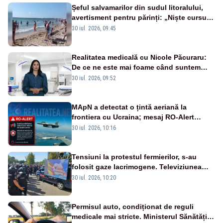
Șeful salvamarilor din sudul litoralului,
avertisment pentru părinți: „Niște cursuri
de înot la piscină nu sunt suficiente”
30 iul. 2026, 09:45
Realitatea medicală cu Nicole Păcuraru:
De ce ne este mai foame când suntem
obosiți?
30 iul. 2026, 09:52
MApN a detectat o țintă aeriană la
frontiera cu Ucraina; mesaj RO-Alert
transmis în județul Tulcea
30 iul. 2026, 10:16
Tensiuni la protestul fermierilor, s-au
folosit gaze lacrimogene. Televiziunea
Poporului face apel la calm – LIVE TEXT
30 iul. 2026, 10:20
Permisul auto, condiționat de reguli
medicale mai stricte. Ministerul Sănătății