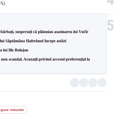
6%).
bărbați, suspectați că plănuiau asasinarea lui Vučić
lului Săptămâna Haferland începe astăzi
a lui Ilie Bolojan
ou scandal. Acuzații privind accesul preferențial la
 gaze naturale