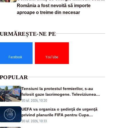
România a fost nevoită să importe
aproape o treime din necesar
URMĂREȘTE-NE PE
Facebook
YouTube
POPULAR
Tensiuni la protestul fermierilor, s-au
folosit gaze lacrimogene. Televiziunea
Poporului face apel la calm – LIVE TEXT
30 iul. 2026, 10:20
UEFA va organiza o şedinţă de urgenţă
privind planurile FIFA pentru Cupa
Mondială
30 iul. 2026, 10:33