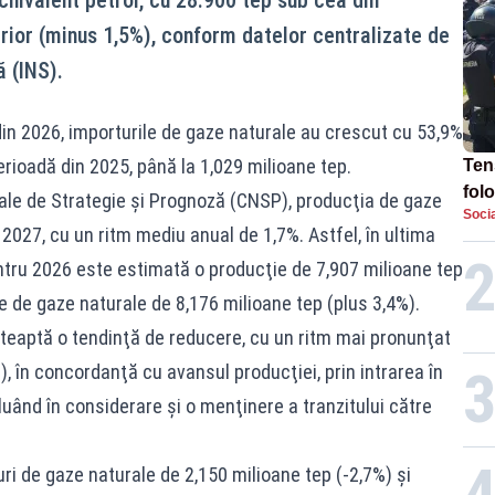
erior (minus 1,5%), conform datelor centralizate de
ă (INS).
 din 2026, importurile de gaze naturale au crescut cu 53,9%
rioadă din 2025, până la 1,029 milioane tep.
Tens
fol
ale de Strategie şi Prognoză (CNSP), producţia de gaze
Socia
Pop
2027, cu un ritm mediu anual de 1,7%. Astfel, în ultima
TE
entru 2026 este estimată o producţie de 7,907 milioane tep
e de gaze naturale de 8,176 milioane tep (plus 3,4%).
şteaptă o tendinţă de reducere, cu un ritm mai pronunţat
), în concordanţă cu avansul producţiei, prin intrarea în
luând în considerare şi o menţinere a tranzitului către
 de gaze naturale de 2,150 milioane tep (-2,7%) şi