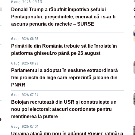
6 aug. 2026, 09:13
i
Donald Trump a răbufnit împotriva șefului
Pentagonului: președintele, enervat că i s-ar fi
ascuns penuria de rachete – SURSE
6 aug. 2026, 08:35
Primăriile din România trebuie să fie înrolate în
platforma ghiseul.ro până pe 25 august
6 aug. 2026, 08:28
Parlamentul a adoptat în sesiune extraordinară
trei proiecte de lege care reprezintă jaloane din
PNRR
6 aug. 2026, 07:34
Bolojan recrutează din USR și construiește un
nou pol electoral: atacuri coordonate pentru
menținerea la putere
e
6 aug. 2026, 07:04
Ucraina atacă din nou în adâncul Rusiei: rafinăria