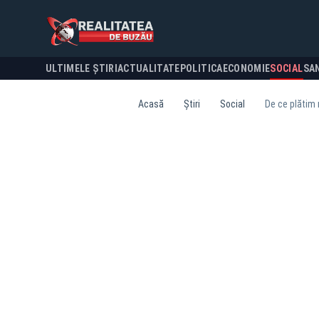
ULTIMELE ȘTIRI
ACTUALITATE
POLITICA
ECONOMIE
SOCIAL
SA
Acasă
Știri
Social
De ce plătim 