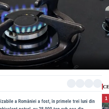
CE
1
zabile a României a fost, în primele trei luni din
chivalent petrol, cu 28.900 tep sub cea din