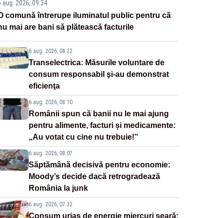
6 aug. 2026, 09:34
O comună întrerupe iluminatul public pentru că
nu mai are bani să plătească facturile
6 aug. 2026, 08:22
Transelectrica: Măsurile voluntare de
consum responsabil şi-au demonstrat
eficienţa
6 aug. 2026, 08:10
Românii spun că banii nu le mai ajung
pentru alimente, facturi și medicamente:
„Au votat cu cine nu trebuie!”
6 aug. 2026, 08:07
Săptămână decisivă pentru economie:
Moody’s decide dacă retrogradează
România la junk
6 aug. 2026, 07:32
Consum uriaș de energie miercuri seară: