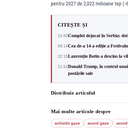
pentru 2027 de 2,022 milioane tep (-
CITEȘTE ȘI
Complot dejucat în Serbia: doi 
15:50
Cea de-a 14-a ediție a Festiva
09:14
Laurențiu Botin a descins la vil
22:15
Donald Trump, în centrul unui n
21:52
postările sale
Distribuie articolul
Mai multe articole despre
achizitii gaze
acord gaze
acord