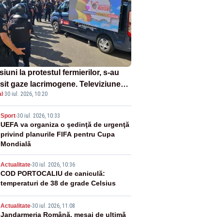
iuni la protestul fermierilor, s-au
osit gaze lacrimogene. Televiziunea
l
·
30 iul. 2026, 10:20
orului face apel la calm – LIVE
XT
2
Sport
-
30 iul. 2026, 10:33
UEFA va organiza o şedinţă de urgenţă
privind planurile FIFA pentru Cupa
Mondială
3
Actualitate
-
30 iul. 2026, 10:36
COD PORTOCALIU de caniculă:
temperaturi de 38 de grade Celsius
4
Actualitate
-
30 iul. 2026, 11:08
Jandarmeria Română, mesaj de ultimă