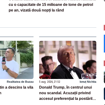
cu o capacitate de 15 milioane de tone de petrol
pe an, vizată două nopți la rând
Realitatea de Buzau
5 aug. 2026, 21:52
Ionuț Nichita
in a descins la vila
Donald Trump, în centrul unui
n
nou scandal. Acuzații privind
accesul preferențial la postările
sale