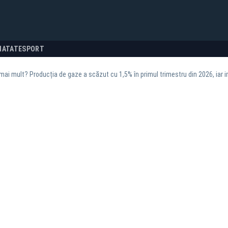
NATATE
SPORT
mai mult? Producția de gaze a scăzut cu 1,5% în primul trimestru din 2026, iar 