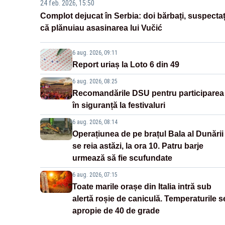
24 feb. 2026, 15:50
Complot dejucat în Serbia: doi bărbați, suspectaț
că plănuiau asasinarea lui Vučić
6 aug. 2026, 09:11
Report uriaș la Loto 6 din 49
6 aug. 2026, 08:25
Recomandările DSU pentru participarea
în siguranță la festivaluri
6 aug. 2026, 08:14
Operațiunea de pe brațul Bala al Dunării
se reia astăzi, la ora 10. Patru barje
urmează să fie scufundate
6 aug. 2026, 07:15
Toate marile orașe din Italia intră sub
alertă roșie de caniculă. Temperaturile s
apropie de 40 de grade