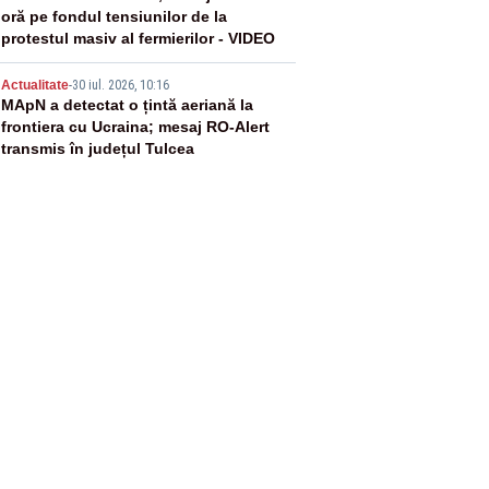
oră pe fondul tensiunilor de la
protestul masiv al fermierilor - VIDEO
5
Actualitate
-
30 iul. 2026, 10:16
MApN a detectat o țintă aeriană la
frontiera cu Ucraina; mesaj RO-Alert
transmis în județul Tulcea