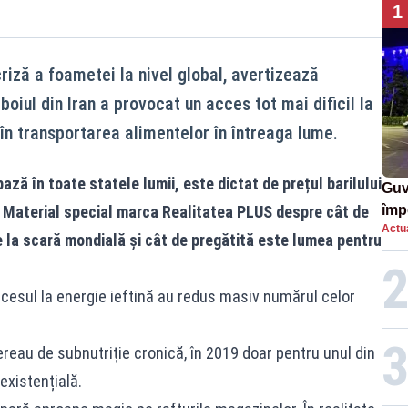
1
iză a foametei la nivel global, avertizează
boiul din Iran a provocat un acces tot mai dificil la
 în transportarea alimentelor în întreaga lume.
ază în toate statele lumii, este dictat de prețul barilului
Guv
le. Material special marca Realitatea PLUS despre cât de
împ
Actua
Pala
re la scară mondială și cât de pregătită este lumea pentru
ccesul la energie ieftină au redus masiv numărul celor
ereau de subnutriție cronică, în 2019 doar pentru unul din
existențială.