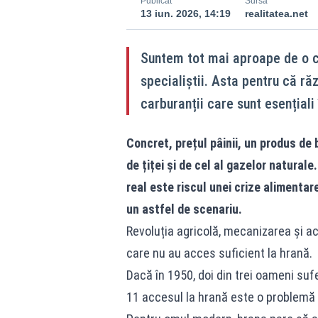
Publicat
Sursă
13 iun. 2026, 14:19
realitatea.net
Suntem tot mai aproape de o cr
specialiștii. Asta pentru că răz
carburanții care sunt esențiali
Concret, prețul pâinii, un produs de b
de țiței și de cel al gazelor natura
real este riscul unei crize alimenta
un astfel de scenariu.
Revoluția agricolă, mecanizarea și a
care nu au acces suficient la hrană.
Dacă în 1950, doi din trei oameni suf
11 accesul la hrană este o problemă 