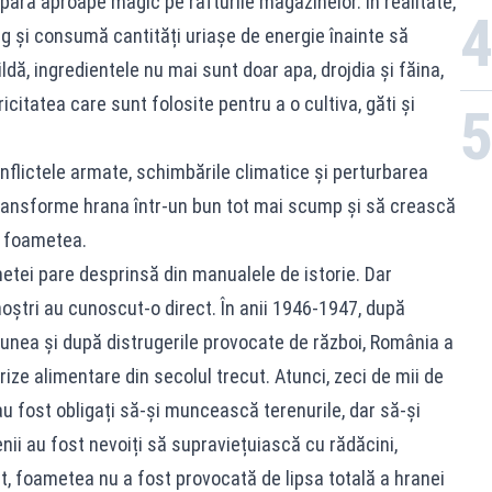
ară aproape magic pe rafturile magazinelor. În realitate,
g și consumă cantități uriașe de energie înainte să
dă, ingredientele nu mai sunt doar apa, drojdia și făina,
ricitatea care sunt folosite pentru a o cultiva, găti și
onflictele armate, schimbările climatice și perturbarea
 transforme hrana într-un bun tot mai scump și să crească
u foametea.
etei pare desprinsă din manualele de istorie. Dar
 noștri au cunoscut-o direct. În anii 1946-1947, după
iunea și după distrugerile provocate de război, România a
ize alimentare din secolul trecut. Atunci, zeci de mii de
 fost obligați să-și muncească terenurile, dar să-și
nii au fost nevoiți să supraviețuiască cu rădăcini,
t, foametea nu a fost provocată de lipsa totală a hranei