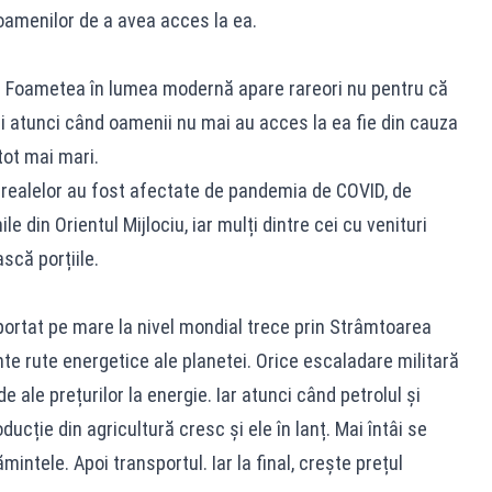
 oamenilor de a avea acces la ea.
zi. Foametea în lumea modernă apare rareori nu pentru că
i atunci când oamenii nu mai au acces la ea fie din cauza
 tot mai mari.
 cerealelor au fost afectate de pandemia de COVID, de
le din Orientul Mijlociu, iar mulți dintre cei cu venituri
scă porțiile.
portat pe mare la nivel mondial trece prin Strâmtoarea
te rute energetice ale planetei. Orice escaladare militară
e ale prețurilor la energie. Iar atunci când petrolul și
cție din agricultură cresc și ele în lanț. Mai întâi se
ntele. Apoi transportul. Iar la final, crește prețul