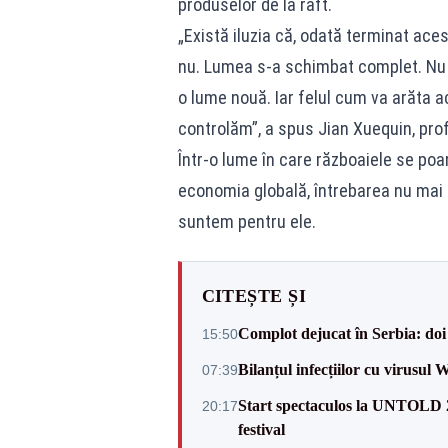
produselor de la raft.
„Există iluzia că, odată terminat acest
nu. Lumea s-a schimbat complet. Nu 
o lume nouă. Iar felul cum va arăta 
controlăm”, a spus Jian Xuequin, pro
Într-o lume în care războaiele se po
economia globală, întrebarea nu mai 
suntem pentru ele.
CITEȘTE ȘI
Complot dejucat în Serbia: doi 
15:50
Bilanțul infecțiilor cu virusul 
07:39
Start spectaculos la UNTOLD 20
20:17
festival