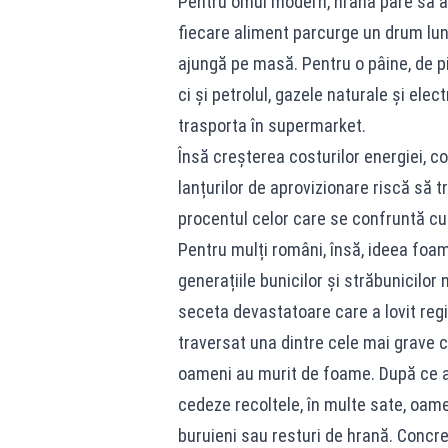
Pentru omul modern, hrana pare să ap
fiecare aliment parcurge un drum lun
ajungă pe masă. Pentru o pâine, de pil
ci și petrolul, gazele naturale și elect
trasporta în supermarket.
Însă creșterea costurilor energiei, c
lanțurilor de aprovizionare riscă să
procentul celor care se confruntă c
Pentru mulți români, însă, ideea foam
generațiile bunicilor și străbunicilor
seceta devastatoare care a lovit reg
traversat una dintre cele mai grave cr
oameni au murit de foame. După ce au
cedeze recoltele, în multe sate, oame
buruieni sau resturi de hrană. Concre