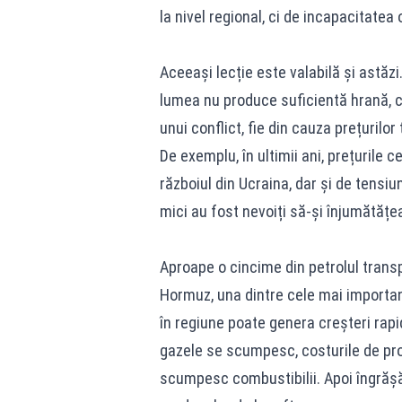
la nivel regional, ci de incapacitatea
Aceeași lecție este valabilă și astă
lumea nu produce suficientă hrană, c
unui conflict, fie din cauza prețurilor
De exemplu, în ultimii ani, prețurile
războiul din Ucraina, dar și de tensiuni
mici au fost nevoiți să-și înjumătățea
Aproape o cincime din petrolul trans
Hormuz, una dintre cele mai importan
în regiune poate genera creșteri rapid
gazele se scumpesc, costurile de produ
scumpesc combustibilii. Apoi îngrășămi