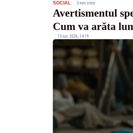
·
SOCIAL
3 min citire
Avertismentul spe
Cum va arăta lum
13 iun. 2026, 14:19