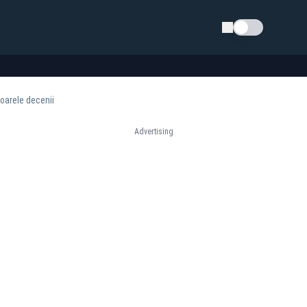
Schimba tema
oarele decenii
Advertising