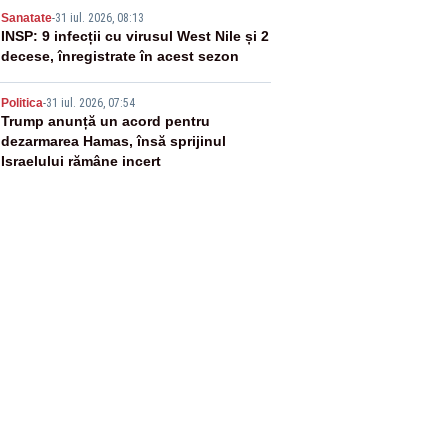
4
Sanatate
-
31 iul. 2026, 08:13
INSP: 9 infecții cu virusul West Nile și 2
decese, înregistrate în acest sezon
5
Politica
-
31 iul. 2026, 07:54
Trump anunță un acord pentru
dezarmarea Hamas, însă sprijinul
Israelului rămâne incert