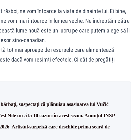
 război, ne vom întoarce la viața de dinainte lui. Ei bine,
ne vom mai întoarce în lumea veche. Ne îndreptăm către
această lume nouă este un lucru pe care putem alege să îl
fesor sino-canadian.
artă tot mai aproape de resursele care alimentează
este dacă vom resimți efectele. Ci cât de pregătiți
bărbați, suspectați că plănuiau asasinarea lui Vučić
West Nile urcă la 10 cazuri în acest sezon. Anunțul INSP
26. Artistul-surpriză care deschide prima seară de