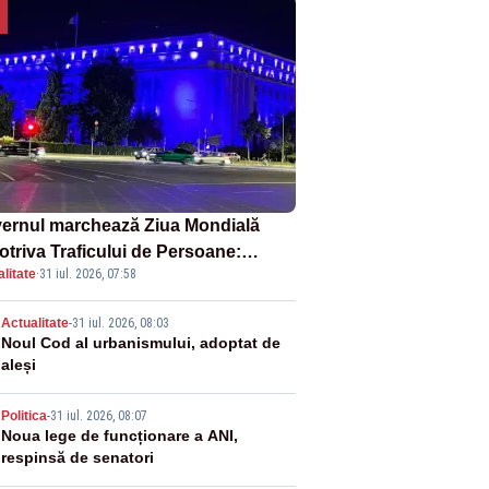
ernul marchează Ziua Mondială
otriva Traficului de Persoane:
litate
·
31 iul. 2026, 07:58
tul Victoria, iluminat în albastru
2
Actualitate
-
31 iul. 2026, 08:03
Noul Cod al urbanismului, adoptat de
aleși
3
Politica
-
31 iul. 2026, 08:07
Noua lege de funcționare a ANI,
respinsă de senatori