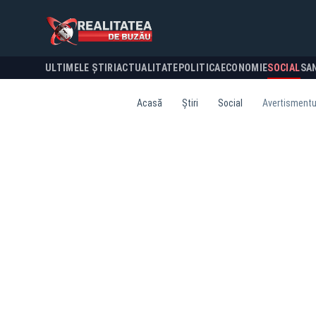
ULTIMELE ȘTIRI
ACTUALITATE
POLITICA
ECONOMIE
SOCIAL
SA
Acasă
Știri
Social
Avertismentul