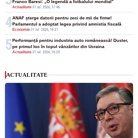
Franco Baresi: „O legendă a fotbalului mondial”
Actualitate
-
31 iul. 2026, 17:46
4
ANAF șterge datorii pentru zeci de mii de firme!
Parlamentul a adoptat legea privind amnistia fiscală
Economie
-
31 iul. 2026, 18:21
5
Performanță pentru industria auto românească! Duster,
pe primul loc în topul vânzărilor din Ucraina
Actualitate
-
31 iul. 2026, 16:20
ACTUALITATE