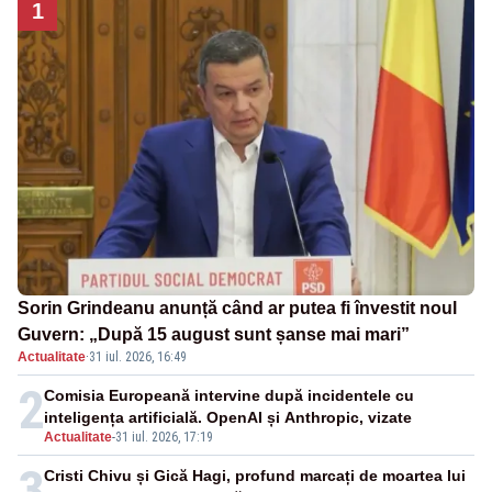
1
Sorin Grindeanu anunță când ar putea fi învestit noul
Guvern: „După 15 august sunt șanse mai mari”
Actualitate
·
31 iul. 2026, 16:49
2
Comisia Europeană intervine după incidentele cu
inteligența artificială. OpenAI și Anthropic, vizate
Actualitate
-
31 iul. 2026, 17:19
3
Cristi Chivu și Gică Hagi, profund marcați de moartea lui