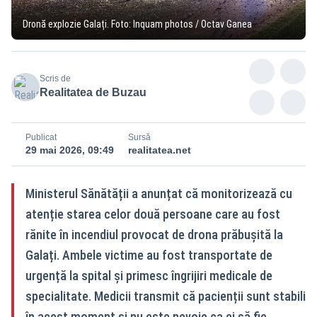
Dronă explozie Galați. Foto: Inquam photos / Octav Ganea
Scris de
Realitatea de Buzau
Publicat
Sursă
29 mai 2026, 09:49
realitatea.net
Ministerul Sănătății a anunțat că monitorizează cu
atenție starea celor două persoane care au fost
rănite în incendiul provocat de drona prăbușită la
Galați. Ambele victime au fost transportate de
urgență la spital și primesc îngrijiri medicale de
specialitate. Medicii transmit că pacienții sunt stabili
în acest moment și nu este nevoie ca ei să fie