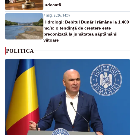
judecată
7 aug. 2026, 14:37
Hidrologi: Debitul Dunării rămâne la 1.400
mc/s; o tendință de creștere este
preconizată la jumătatea săptămânii
viitoare
POLITICA