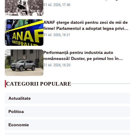
a fotbalului mondial”
31 iul. 2026, 17:46
ANAF șterge datorii pentru zeci de mii de
firme! Parlamentul a adoptat legea privind
amnistia fiscală
31 iul. 2026, 18:21
Performanță pentru industria auto
românească! Duster, pe primul loc în
topul vânzărilor din Ucraina
31 iul. 2026, 16:20
CATEGORII POPULARE
Actualitate
Politica
Economie