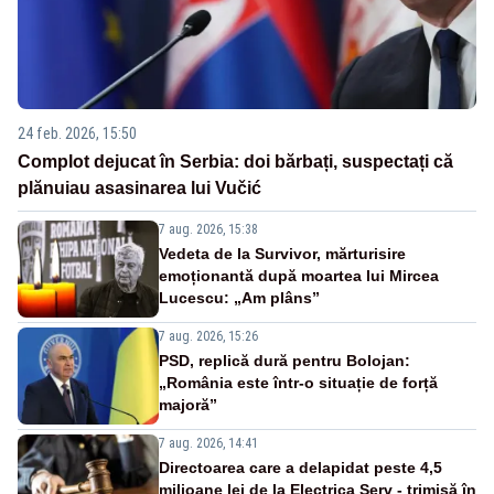
24 feb. 2026, 15:50
Complot dejucat în Serbia: doi bărbați, suspectați că
plănuiau asasinarea lui Vučić
7 aug. 2026, 15:38
Vedeta de la Survivor, mărturisire
emoționantă după moartea lui Mircea
Lucescu: „Am plâns”
7 aug. 2026, 15:26
PSD, replică dură pentru Bolojan:
„România este într-o situație de forță
majoră”
7 aug. 2026, 14:41
Directoarea care a delapidat peste 4,5
milioane lei de la Electrica Serv - trimisă în