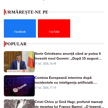
URMĂREȘTE-NE PE
Facebook
YouTube
POPULAR
Sorin Grindeanu anunță când ar putea fi
învestit noul Guvern: „După 15 august
sunt șanse mai mari”
31 iul. 2026, 16:49
Comisia Europeană intervine după
incidentele cu inteligența artificială.
OpenAI și Anthropic, vizate
31 iul. 2026, 17:19
Cristi Chivu și Gică Hagi, profund marcați
de moartea lui Franco Baresi: „O legendă