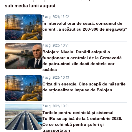
sub media lunii august
7 aug. 2026, 13:02
În intervalul orar de seară, consumul de
curent „a scăzut cu 200-300 de megawați”
7 aug. 2026, 10:51
Bolojan: Nivelul Dunării asigură o
funcționare a centralei de la Cernavodă
de patru-cinci zile dacă debitele vor
scădea
7 aug. 2026, 10:43
Criza din energie. Cine scapă de măsurile
de raționalizare impuse de Bolojan
7 aug. 2026, 10:01
Tarifele pentru rovinietă și sistemul
TollRo se aplică de la 1 octombrie 2026.
Ce se schimbă pentru șoferi și
transportatori