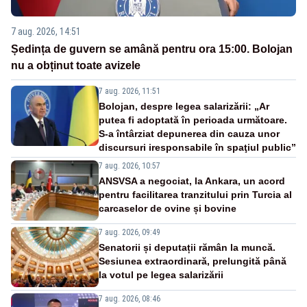
7 aug. 2026, 14:51
Ședința de guvern se amână pentru ora 15:00. Bolojan
nu a obținut toate avizele
7 aug. 2026, 11:51
Bolojan, despre legea salarizării: „Ar
putea fi adoptată în perioada următoare.
S-a întârziat depunerea din cauza unor
discursuri iresponsabile în spaţiul public”
7 aug. 2026, 10:57
ANSVSA a negociat, la Ankara, un acord
pentru facilitarea tranzitului prin Turcia al
carcaselor de ovine și bovine
7 aug. 2026, 09:49
Senatorii și deputații rămân la muncă.
Sesiunea extraordinară, prelungită până
la votul pe legea salarizării
7 aug. 2026, 08:46