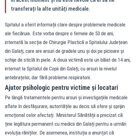
transferați la alte unități medicale.
Spitalul a oferit informații clare despre problemele medicale
ale fiecăruia. Este vorba despre o femeie de 53 de ani,
internată la secția de Chirurgie Plastică a Spitalului Județean
din Galați, care are arsuri de gradele unu și doi pe picioare și
schije de sticlă în piele. A doua victimă este un băiat de 14 ani,
internat la Spitalul de Copii din Galați, cu arsuri la nivelul
antebrațelor, dar fără probleme respiratorii.
Ajutor psihologic pentru victime și locatari
Pe lângă tratamentele pentru arsuri și investigațiile medicale
aflate în desfășurare, autoritățile au decis să ofere și sprijin
emoțional celor afectați. Ministerul Sănătății a precizat că
ține legătura permanent cu medicii din Galați pentru a urmări
evoluția răniților. De asemenea, instituția a anunțat că