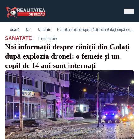
Acasă
Știri
Sanatate
Noi informații despre răniții din Galați după explozia dronei: o femeie și un copil de 14 ani sunt internați
·
SANATATE
1 min citire
Noi informații despre răniții din Galați
după explozia dronei: o femeie și un
copil de 14 ani sunt internați