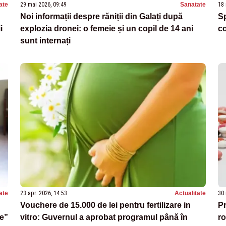
ate
29 mai 2026, 09:49
Sanatate
18 
Noi informații despre răniții din Galați după
Sp
i
explozia dronei: o femeie și un copil de 14 ani
co
sunt internați
ate
23 apr. 2026, 14:53
Actualitate
30 
Vouchere de 15.000 de lei pentru fertilizare in
Pr
de”
vitro: Guvernul a aprobat programul până în
ro