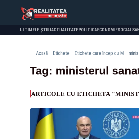
ULTIMELE ȘTIRI
ACTUALITATE
POLITICA
ECONOMIE
SOCIAL
SA
Acasă
Etichete
Etichete care încep cu M
minis
Tag: ministerul sanat
ARTICOLE CU ETICHETA "MINIST