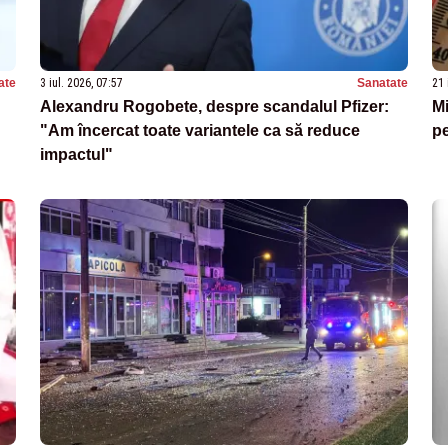
ate
3 iul. 2026, 07:57
Sanatate
21 
Alexandru Rogobete, despre scandalul Pfizer:
Mi
"Am încercat toate variantele ca să reduce
pe
impactul"