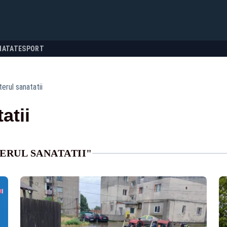
NATATE
SPORT
terul sanatatii
atii
ERUL SANATATII"