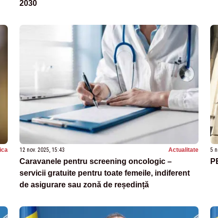
2030
tica
12 nov. 2025, 15:43
Actualitate
5 n
Caravanele pentru screening oncologic –
P
servicii gratuite pentru toate femeile, indiferent
de asigurare sau zonă de reședință