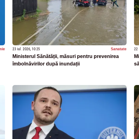
mie
23 iul. 2026, 10:25
Sanatate
22 
Ministerul Sănătății, măsuri pentru prevenirea
Mi
îmbolnăvirilor după inundații
să