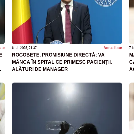
ate
8 iul. 2025, 21:37
Actualitate
7 i
E
ROGOBETE, PROMISIUNE DIRECTĂ: VA
M
MÂNCA ÎN SPITAL CE PRIMESC PACIENȚII,
C
OR
ALĂTURI DE MANAGER
A
I