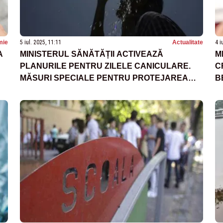
mie
5 iul. 2025, 11:11
Actualitate
4 i
A
MINISTERUL SĂNĂTĂȚII ACTIVEAZĂ
M
PLANURILE PENTRU ZILELE CANICULARE.
C
MĂSURI SPECIALE PENTRU PROTEJAREA
B
POPULAȚIEI
T
N