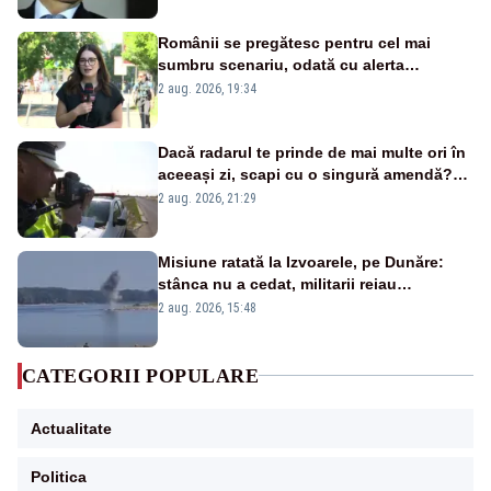
Românii se pregătesc pentru cel mai
sumbru scenariu, odată cu alerta
energetică
2 aug. 2026, 19:34
Dacă radarul te prinde de mai multe ori în
aceeași zi, scapi cu o singură amendă?
Ce spune legea
2 aug. 2026, 21:29
Misiune ratată la Izvoarele, pe Dunăre:
stânca nu a cedat, militarii reiau
detonările luni – VIDEO
2 aug. 2026, 15:48
CATEGORII POPULARE
Actualitate
Politica