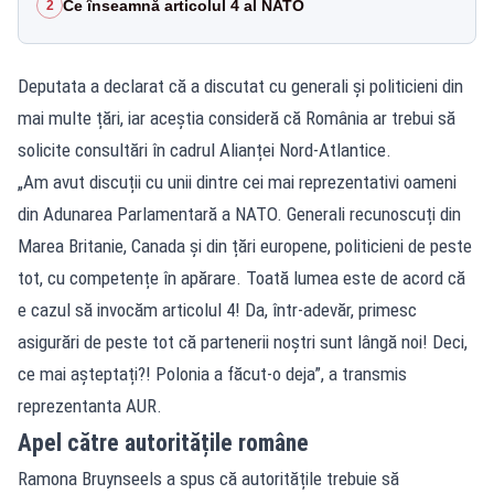
Ce înseamnă articolul 4 al NATO
2
Deputata a declarat că a discutat cu generali și politicieni din
mai multe țări, iar aceștia consideră că România ar trebui să
solicite consultări în cadrul Alianței Nord-Atlantice.
„Am avut discuții cu unii dintre cei mai reprezentativi oameni
din Adunarea Parlamentară a NATO. Generali recunoscuți din
Marea Britanie, Canada și din țări europene, politicieni de peste
tot, cu competențe în apărare. Toată lumea este de acord că
e cazul să invocăm articolul 4! Da, într-adevăr, primesc
asigurări de peste tot că partenerii noștri sunt lângă noi! Deci,
ce mai așteptați?! Polonia a făcut-o deja”, a transmis
reprezentanta AUR.
Apel către autoritățile române
Ramona Bruynseels a spus că autoritățile trebuie să