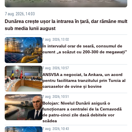
7 aug. 2026, 14:03
Dunărea crește ușor la intrarea în țară, dar rămâne mult
sub media lunii august
7 aug. 2026, 13:02
În intervalul orar de seară, consumul de
curent „a scăzut cu 200-300 de megawați”
7 aug. 2026, 10:57
ANSVSA a negociat, la Ankara, un acord
pentru facilitarea tranzitului prin Turcia al
carcaselor de ovine și bovine
7 aug. 2026, 10:51
Bolojan: Nivelul Dunării asigură o
funcționare a centralei de la Cernavodă
de patru-cinci zile dacă debitele vor
scădea
7 aug. 2026, 10:43