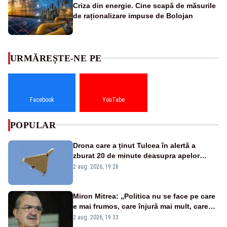
Criza din energie. Cine scapă de măsurile
de raționalizare impuse de Bolojan
URMĂREȘTE-NE PE
Facebook
YouTube
POPULAR
Drona care a ținut Tulcea în alertă a
zburat 20 de minute deasupra apelor
României. Au fost ridicate două F-16
2 aug. 2026, 19:28
Miron Mitrea: „Politica nu se face pe care
e mai frumos, care înjură mai mult, care
țipă mai tare, ci pe proiecte”
2 aug. 2026, 19:33