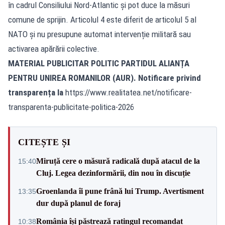
în cadrul Consiliului Nord-Atlantic și pot duce la măsuri
comune de sprijin. Articolul 4 este diferit de articolul 5 al
NATO și nu presupune automat intervenție militară sau
activarea apărării colective.
MATERIAL PUBLICITAR POLITIC PARTIDUL ALIANȚA
PENTRU UNIREA ROMANILOR (AUR). Notificare privind
transparența la
https://www.realitatea.net/notificare-
transparenta-publicitate-politica-2026
CITEȘTE ȘI
Miruță cere o măsură radicală după atacul de la
15:40
Cluj. Legea dezinformării, din nou în discuție
Groenlanda îi pune frână lui Trump. Avertisment
13:35
dur după planul de foraj
România își păstrează ratingul recomandat
10:38