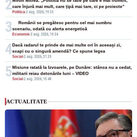
2
Miron Mitrea: „Politica nu se face pe care e mai frumos,
care înjură mai mult, care țipă mai tare, ci pe proiecte”
Politica
-
2 aug. 2026, 19:33
3
Românii se pregătesc pentru cel mai sumbru
scenariu, odată cu alerta energetică
Economie
-
2 aug. 2026, 19:34
4
Dacă radarul te prinde de mai multe ori în aceeași zi,
scapi cu o singură amendă? Ce spune legea
Social
-
2 aug. 2026, 21:29
5
Misiune ratată la Izvoarele, pe Dunăre: stânca nu a cedat,
militarii reiau detonările luni – VIDEO
Social
-
2 aug. 2026, 15:48
ACTUALITATE