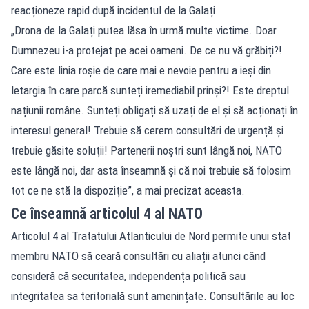
reacționeze rapid după incidentul de la Galați.
„Drona de la Galați putea lăsa în urmă multe victime. Doar
Dumnezeu i-a protejat pe acei oameni. De ce nu vă grăbiți?!
Care este linia roșie de care mai e nevoie pentru a ieși din
letargia în care parcă sunteți iremediabil prinși?! Este dreptul
națiunii române. Sunteți obligați să uzați de el și să acționați în
interesul general! Trebuie să cerem consultări de urgență și
trebuie găsite soluții! Partenerii noștri sunt lângă noi, NATO
este lângă noi, dar asta înseamnă și că noi trebuie să folosim
tot ce ne stă la dispoziție”, a mai precizat aceasta.
Ce înseamnă articolul 4 al NATO
Articolul 4 al Tratatului Atlanticului de Nord permite unui stat
membru NATO să ceară consultări cu aliații atunci când
consideră că securitatea, independența politică sau
integritatea sa teritorială sunt amenințate. Consultările au loc