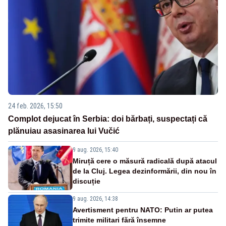
24 feb. 2026, 15:50
Complot dejucat în Serbia: doi bărbați, suspectați că
plănuiau asasinarea lui Vučić
9 aug. 2026, 15:40
Miruță cere o măsură radicală după atacul
de la Cluj. Legea dezinformării, din nou în
discuție
9 aug. 2026, 14:38
Avertisment pentru NATO: Putin ar putea
trimite militari fără însemne