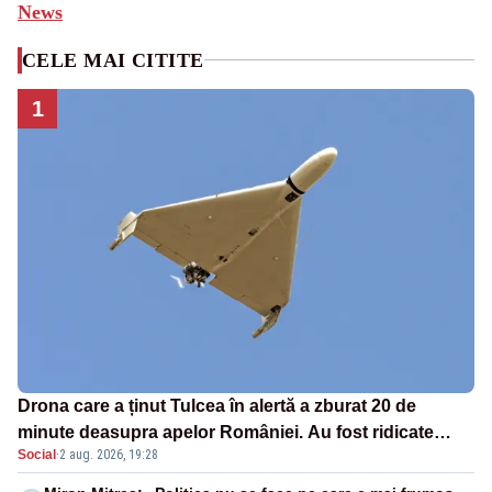
News
CELE MAI CITITE
1
Drona care a ținut Tulcea în alertă a zburat 20 de
minute deasupra apelor României. Au fost ridicate
Social
·
2 aug. 2026, 19:28
două F-16