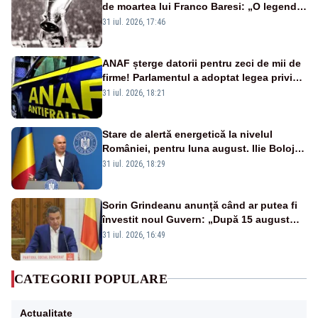
de moartea lui Franco Baresi: „O legendă
a fotbalului mondial”
31 iul. 2026, 17:46
ANAF șterge datorii pentru zeci de mii de
firme! Parlamentul a adoptat legea privind
amnistia fiscală
31 iul. 2026, 18:21
Stare de alertă energetică la nivelul
României, pentru luna august. Ilie Bolojan
a anunțat importuri și posibile restricții –
31 iul. 2026, 18:29
VIDEO
Sorin Grindeanu anunță când ar putea fi
învestit noul Guvern: „După 15 august
sunt șanse mai mari”
31 iul. 2026, 16:49
CATEGORII POPULARE
Actualitate