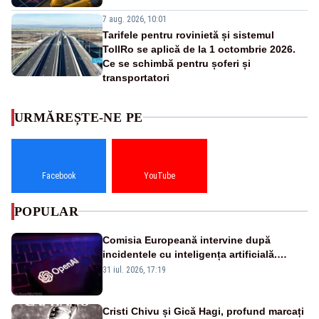
7 aug. 2026, 10:01
Tarifele pentru rovinietă și sistemul
TollRo se aplică de la 1 octombrie 2026.
Ce se schimbă pentru șoferi și
transportatori
URMĂREȘTE-NE PE
Facebook
YouTube
POPULAR
Comisia Europeană intervine după
incidentele cu inteligența artificială.
OpenAI și Anthropic, vizate
31 iul. 2026, 17:19
Cristi Chivu și Gică Hagi, profund marcați