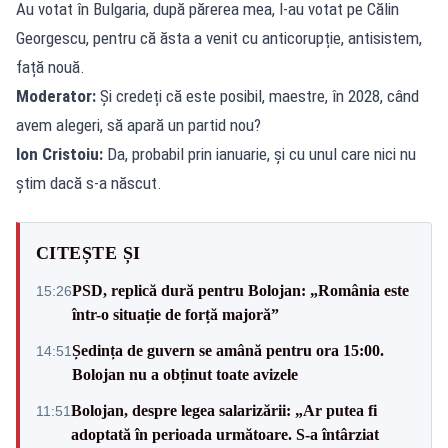
Au votat în Bulgaria, după părerea mea, l-au votat pe Călin
Georgescu, pentru că ăsta a venit cu anticorupție, antisistem,
față nouă.
Moderator:
Și credeți că este posibil, maestre, în 2028, când
avem alegeri, să apară un partid nou?
Ion Cristoiu:
Da, probabil prin ianuarie, și cu unul care nici nu
știm dacă s-a născut.
CITEȘTE ȘI
PSD, replică dură pentru Bolojan: „România este
15:26
într-o situație de forță majoră”
Ședința de guvern se amână pentru ora 15:00.
14:51
Bolojan nu a obținut toate avizele
Bolojan, despre legea salarizării: „Ar putea fi
11:51
adoptată în perioada următoare. S-a întârziat