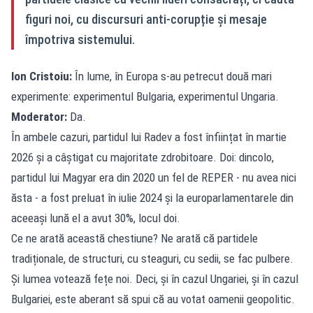
figuri noi, cu discursuri anti-corupție și mesaje
împotriva sistemului.
Ion Cristoiu:
În lume, în Europa s-au petrecut două mari
experimente: experimentul Bulgaria, experimentul Ungaria.
Moderator:
Da.
În ambele cazuri, partidul lui Radev a fost înființat în martie
2026 și a câștigat cu majoritate zdrobitoare. Doi: dincolo,
partidul lui Magyar era din 2020 un fel de REPER - nu avea nici
ăsta - a fost preluat în iulie 2024 și la europarlamentarele din
aceeași lună el a avut 30%, locul doi.
Ce ne arată această chestiune? Ne arată că partidele
tradiționale, de structuri, cu steaguri, cu sedii, se fac pulbere.
Și lumea votează fețe noi. Deci, și în cazul Ungariei, și în cazul
Bulgariei, este aberant să spui că au votat oamenii geopolitic.