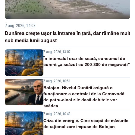
7 aug. 2026, 14:03
Dunărea crește ușor la intrarea în țară, dar rămâne mult
sub media lunii august
7 aug. 2026, 13:02
În intervalul orar de seară, consumul de
curent „a scăzut cu 200-300 de megawați”
7 aug. 2026, 10:51
Bolojan: Nivelul Dunării asigură o
funcționare a centralei de la Cernavodă
de patru-cinci zile dacă debitele vor
scădea
7 aug. 2026, 10:43
Criza din energie. Cine scapă de măsurile
de raționalizare impuse de Bolojan