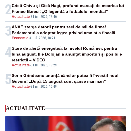
2
Cristi Chivu și Gică Hagi, profund marcați de moartea lui
Franco Baresi: „O legendă a fotbalului mondial”
Actualitate
-
31 iul. 2026, 17:46
3
ANAF șterge datorii pentru zeci de mii de firme!
Parlamentul a adoptat legea privind amnistia fiscală
Economie
-
31 iul. 2026, 18:21
4
Stare de alertă energetică la nivelul României, pentru
luna august. Ilie Bolojan a anunțat importuri și posibile
restricții – VIDEO
Actualitate
-
31 iul. 2026, 18:29
5
Sorin Grindeanu anunță când ar putea fi învestit noul
Guvern: „După 15 august sunt șanse mai mari”
Actualitate
-
31 iul. 2026, 16:49
ACTUALITATE