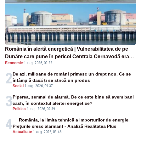
România în alertă energetică | Vulnerabilitatea de pe
Dunăre care pune în pericol Centrala Cernavodă era
Economie
·
1 aug. 2026, 09:32
cunoscută de pe vremea lui Ceaușescu
2
De azi, milioane de români primesc un drept nou. Ce se
întâmplă dacă ți se strică un produs
Social
-
1 aug. 2026, 09:37
3
Piperea, semnal de alarmă. De ce este bine să avem bani
cash, în contextul alertei energetice?
Politica
-
1 aug. 2026, 09:39
4
România, la limita tehnică a importurilor de energie.
Prețurile cresc alarmant - Analiză Realitatea Plus
Actualitate
-
1 aug. 2026, 09:46