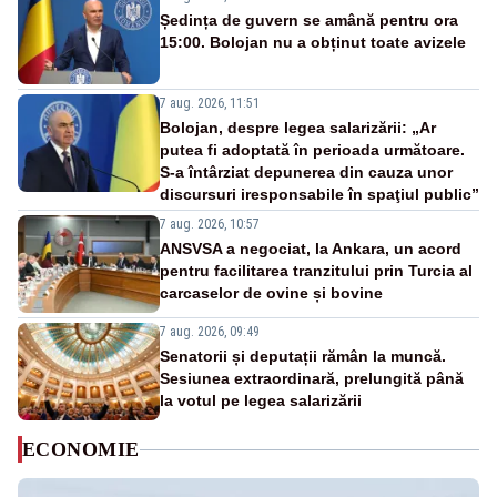
Ședința de guvern se amână pentru ora
15:00. Bolojan nu a obținut toate avizele
7 aug. 2026, 11:51
Bolojan, despre legea salarizării: „Ar
putea fi adoptată în perioada următoare.
S-a întârziat depunerea din cauza unor
discursuri iresponsabile în spaţiul public”
7 aug. 2026, 10:57
ANSVSA a negociat, la Ankara, un acord
pentru facilitarea tranzitului prin Turcia al
carcaselor de ovine și bovine
7 aug. 2026, 09:49
Senatorii și deputații rămân la muncă.
Sesiunea extraordinară, prelungită până
la votul pe legea salarizării
ECONOMIE