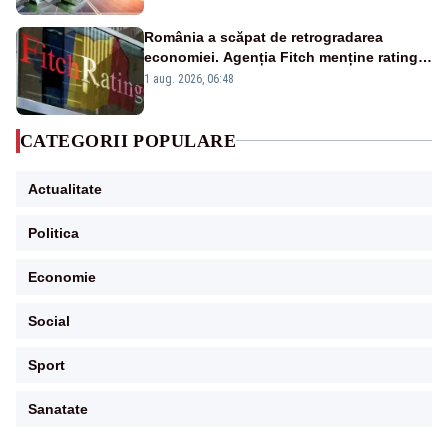
România a scăpat de retrogradarea
economiei. Agenția Fitch menține ratingul
„BBB-” cu perspectivă negativă
1 aug. 2026, 06:48
CATEGORII POPULARE
Actualitate
Politica
Economie
Social
Sport
Sanatate