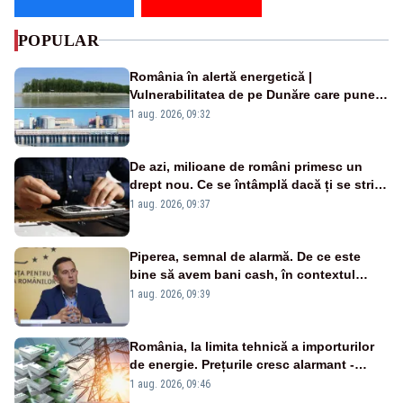
POPULAR
România în alertă energetică |
Vulnerabilitatea de pe Dunăre care pune
în pericol Centrala Cernavodă era
1 aug. 2026, 09:32
cunoscută de pe vremea lui Ceaușescu
De azi, milioane de români primesc un
drept nou. Ce se întâmplă dacă ți se strică
un produs
1 aug. 2026, 09:37
Piperea, semnal de alarmă. De ce este
bine să avem bani cash, în contextul
alertei energetice?
1 aug. 2026, 09:39
România, la limita tehnică a importurilor
de energie. Prețurile cresc alarmant -
Analiză Realitatea Plus
1 aug. 2026, 09:46