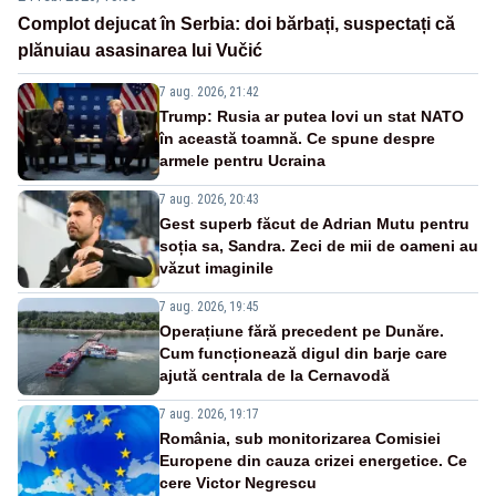
Complot dejucat în Serbia: doi bărbați, suspectați că
plănuiau asasinarea lui Vučić
7 aug. 2026, 21:42
Trump: Rusia ar putea lovi un stat NATO
în această toamnă. Ce spune despre
armele pentru Ucraina
7 aug. 2026, 20:43
Gest superb făcut de Adrian Mutu pentru
soția sa, Sandra. Zeci de mii de oameni au
văzut imaginile
7 aug. 2026, 19:45
Operațiune fără precedent pe Dunăre.
Cum funcționează digul din barje care
ajută centrala de la Cernavodă
7 aug. 2026, 19:17
România, sub monitorizarea Comisiei
Europene din cauza crizei energetice. Ce
cere Victor Negrescu