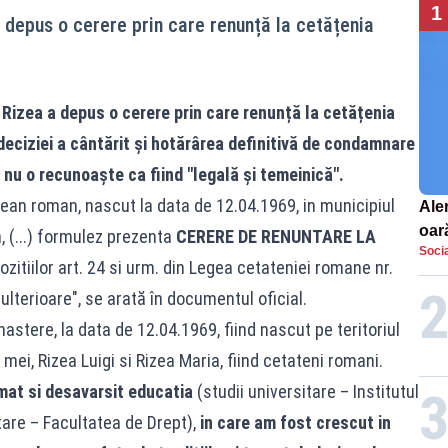
1
a depus o cerere prin care renunță la cetățenia
 Rizea a depus o cerere prin care renunță la cetățenia
deciziei a cântărit și hotărârea definitivă de condamnare
nu o recunoaște ca fiind "legală și temeinică".
an roman, nascut la data de 12.04.1969, in municipiul
Aler
oar
ia, (...) formulez prezenta
CERERE DE RENUNTARE LA
Socia
Euro
ozitiilor art. 24 si urm. din Legea cetateniei romane nr.
la s
ulterioare", se arată în documentul oficial.
stere, la data de 12.04.1969, fiind nascut pe teritoriul
i mei, Rizea Luigi si Rizea Maria, fiind cetateni romani.
mat si desavarsit educatia
(studii universitare – Institutul
tare – Facultatea de Drept),
in care am fost crescut in