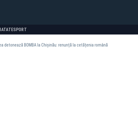
NATATE
SPORT
zea detonează BOMBA la Chișinău: renunță la cetățenia română