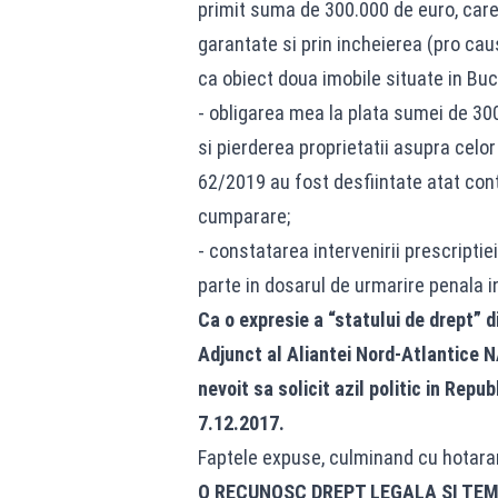
primit suma de 300.000 de euro, car
garantate si prin incheierea (pro c
ca obiect doua imobile situate in Buc
- obligarea mea la plata sumei de 30
si pierderea proprietatii asupra celor 
62/2019 au fost desfiintate atat con
cumparare;
- constatarea intervenirii prescripti
parte in dosarul de urmarire penala i
Ca o expresie a “statului de drept”
Adjunct al Aliantei Nord-Atlantice N
nevoit sa solicit azil politic in Rep
7.12.2017.
Faptele expuse, culminand cu hotara
O RECUNOSC DREPT LEGALA SI TEM