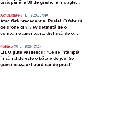
urcă până la 38 de grade, iar nopțile
devin tropicale
4
Actualitate
-
31 iul. 2026, 07:40
Atac fără precedent al Rusiei. O fabrică
de drone din Kiev deținută de o
companie americană, distrusă de o
rachetă rusească
5
Politica
-
30 iul. 2026, 23:24
Lia Olguța Vasilescu: ”Ce se întâmplă
în sănătate este o bătaie de joc. Se
guvernează extraordinar de prost”