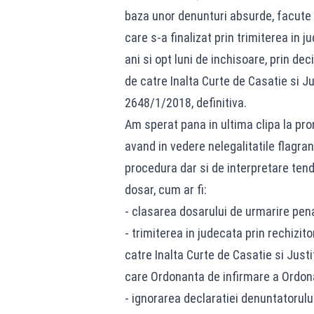
baza unor denunturi absurde, facute l
care s-a finalizat prin trimiterea i
ani si opt luni de inchisoare, prin de
de catre Inalta Curte de Casatie si Ju
2648/1/2018, definitiva.
Am sperat pana in ultima clipa la pron
avand in vedere nelegalitatile flagr
procedura dar si de interpretare tend
dosar, cum ar fi:
- clasarea dosarului de urmarire pen
- trimiterea in judecata prin rechizit
catre Inalta Curte de Casatie si Justi
care Ordonanta de infirmare a Ordonan
- ignorarea declaratiei denuntatorulu