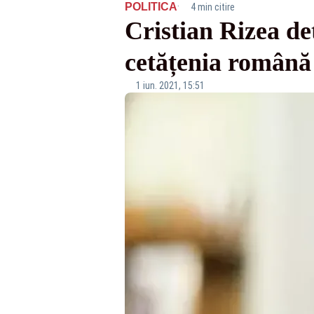
·
POLITICA
4 min citire
Cristian Rizea d
cetățenia română
1 iun. 2021, 15:51