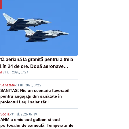
tă aeriană la graniță pentru a treia
ă în 24 de ore. Două aeronave
l
·
31 iul. 2026, 07:24
fighter britanice au fost ridicate de
ol
2
Sanatate
-
31 iul. 2026, 07:29
SANITAS: Niciun scenariu favorabil
pentru angajații din sănătate în
proiectul Legii salarizării
3
Social
-
31 iul. 2026, 07:39
ANM a emis cod galben și cod
portocaliu de caniculă. Temperaturile