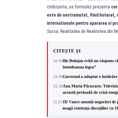
chibzuinta, sa formulez prezenta
cer
este de nestramutat, fiind hotarat, 
internationale pentru apararea si pr
Sursa: Realitatea de Realitatea din 
CITEȘTE ȘI
Ilie Bolojan evită un răspuns c
16:34
întotdeauna legea”
Guvernul a adoptat o hotărâre 
15:39
Ana Maria Păcuraru: Televiziune
15:18
această perioadă de criză enege
JD Vance anunță negocieri de pa
11:27
neagă existența discuțiilor cu 