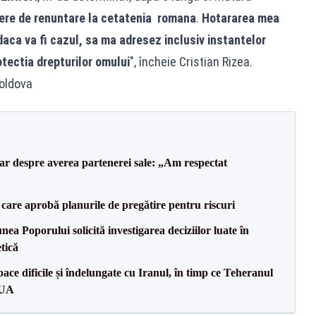
ere de renuntare la cetatenia romana
.
Hotararea mea
daca va fi cazul, sa ma adresez inclusiv instantelor
otectia drepturilor omului
", încheie Cristian Rizea.
Moldova
lar despre averea partenerei sale: „Am respectat
care aprobă planurile de pregătire pentru riscuri
a Poporului solicită investigarea deciziilor luate în
tică
ce dificile și îndelungate cu Iranul, în timp ce Teheranul
SUA