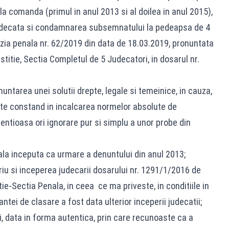
a comanda (primul in anul 2013 si al doilea in anul 2015),
n judecata si condamnarea subsemnatului la pedeapsa de 4
cizia penala nr. 62/2019 din data de 18.03.2019, pronuntata
stitie, Sectia Completul de 5 Judecatori, in dosarul nr.
untarea unei solutii drepte, legale si temeinice, in cauza,
ante constand in incalcarea normelor absolute de
entioasa ori ignorare pur si simplu a unor probe din
ala inceputa ca urmare a denuntului din anul 2013;
oriu si inceperea judecarii dosarului nr. 1291/1/2016 de
tie-Sectia Penala, in ceea ce ma priveste, in conditiile in
tei de clasare a fost data ulterior inceperii judecatii;
i, data in forma autentica, prin care recunoaste ca a