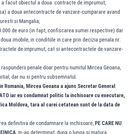
e a facut obiectul a doua contracte de imprumut,
ausa) a doua antecontracte de vanzare-cumparare avand
uresti si Mangalia;
0.000 de euro (in fapt, confiscarea sumei respective) dar
doua imobile, in conditiile in care prin decizia penala nr.
tractele de imprumut, cat si antecontractele de vanzare-
ei raspunderii penale doar pentru numitul Mircea Geoana,
nitial, dar nu si pentru subsemnatul.
 din Romania, Mircea Geoana a ajuns Secretar General
ATO iar eu condamnat politic la inchisoare cu executare,
ublica Moldova, tara al carei cetatean sunt de la data de
rea definitiva de condamnare la inchisoare,
PE CARE NU
EINICA
, m-au determinat, dupa o lunga si matura