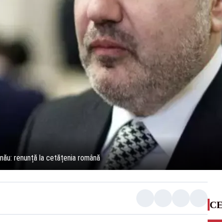
nău: renunță la cetățenia română
CE