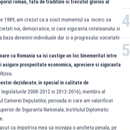
oporul roman, fata de traditiile si trecutul glorios al
e 1989, am crezut ca a sosit momentul sa incerc sa
cietati noi, democratice, in care siguranta cetateanului si
la baza devenirii individuale dar si a progresului societatii
oare ca Romania sa isi castige un loc binemeritat intre
-i asigure prosperitate economica, apreciere si siguranta
 Rizea.
cestor deziderate
,
in special in calitate de
 legislaturile 2008-2012 si 2012-2016), membru al
ul Camerei Deputatilor, perioada in care am valorificat
perior de Siguranta Nationala, Institutul Diplomatic
e.
acut ca impotriva mea sa inceapa o ancheta penala, pe