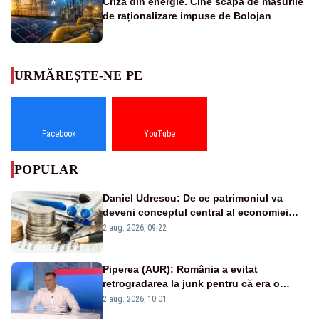
Criza din energie. Cine scapă de măsurile
de raționalizare impuse de Bolojan
URMĂREȘTE-NE PE
Facebook
YouTube
POPULAR
Daniel Udrescu: De ce patrimoniul va
deveni conceptul central al economiei
viitoare?
2 aug. 2026, 09:22
Piperea (AUR): România a evitat
retrogradarea la junk pentru că era o
catastrofă pentru bănci și fondurile de
2 aug. 2026, 10:01
pensii