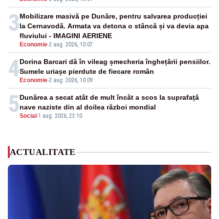
3
Mobilizare masivă pe Dunăre, pentru salvarea producției
la Cernavodă. Armata va detona o stâncă și va devia apa
fluviului - IMAGINI AERIENE
Economie
-
2 aug. 2026, 10:07
4
Dorina Barcari dă în vileag șmecheria înghețării pensiilor.
Sumele uriașe pierdute de fiecare român
Economie
-
2 aug. 2026, 10:09
5
Dunărea a secat atât de mult încât a scos la suprafață
nave naziste din al doilea război mondial
Social
-
1 aug. 2026, 23:10
ACTUALITATE