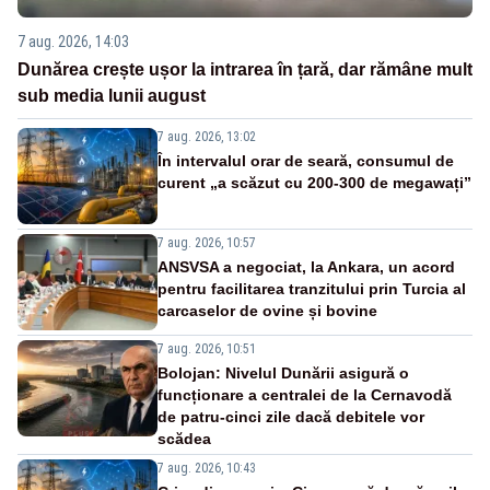
7 aug. 2026, 14:03
Dunărea crește ușor la intrarea în țară, dar rămâne mult
sub media lunii august
7 aug. 2026, 13:02
În intervalul orar de seară, consumul de
curent „a scăzut cu 200-300 de megawați”
7 aug. 2026, 10:57
ANSVSA a negociat, la Ankara, un acord
pentru facilitarea tranzitului prin Turcia al
carcaselor de ovine și bovine
7 aug. 2026, 10:51
Bolojan: Nivelul Dunării asigură o
funcționare a centralei de la Cernavodă
de patru-cinci zile dacă debitele vor
scădea
7 aug. 2026, 10:43