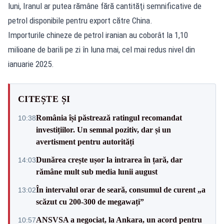
luni, Iranul ar putea rămâne fără cantităţi semnificative de
petrol disponibile pentru export către China.
Importurile chineze de petrol iranian au coborât la 1,10
milioane de barili pe zi în luna mai, cel mai redus nivel din
ianuarie 2025.
CITEȘTE ȘI
România își păstrează ratingul recomandat
10:38
investițiilor. Un semnal pozitiv, dar și un
avertisment pentru autorități
Dunărea crește ușor la intrarea în țară, dar
14:03
rămâne mult sub media lunii august
În intervalul orar de seară, consumul de curent „a
13:02
scăzut cu 200-300 de megawați”
ANSVSA a negociat, la Ankara, un acord pentru
10:57