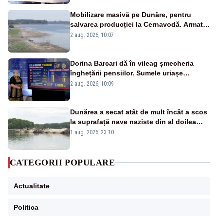
Mobilizare masivă pe Dunăre, pentru
salvarea producției la Cernavodă. Armata
va detona o stâncă și va devia apa
2 aug. 2026, 10:07
fluviului - IMAGINI AERIENE
Dorina Barcari dă în vileag șmecheria
înghețării pensiilor. Sumele uriașe
pierdute de fiecare român
2 aug. 2026, 10:09
Dunărea a secat atât de mult încât a scos
la suprafață nave naziste din al doilea
război mondial
1 aug. 2026, 23:10
CATEGORII POPULARE
Actualitate
Politica