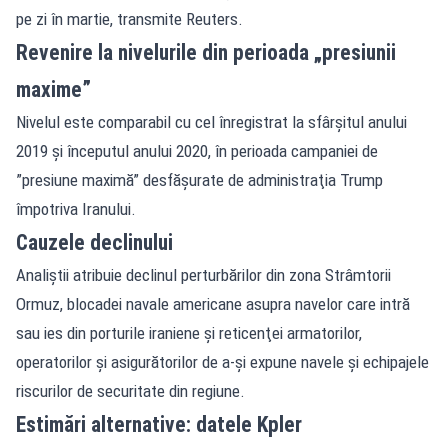
pe zi în martie, transmite Reuters.
Revenire la nivelurile din perioada „presiunii
maxime”
Nivelul este comparabil cu cel înregistrat la sfârşitul anului
2019 şi începutul anului 2020, în perioada campaniei de
”presiune maximă” desfăşurate de administraţia Trump
împotriva Iranului.
Cauzele declinului
Analiştii atribuie declinul perturbărilor din zona Strâmtorii
Ormuz, blocadei navale americane asupra navelor care intră
sau ies din porturile iraniene şi reticenţei armatorilor,
operatorilor şi asigurătorilor de a-şi expune navele şi echipajele
riscurilor de securitate din regiune.
Estimări alternative: datele Kpler