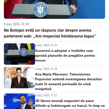
6 aug. 2026, 16:34
Ilie Bolojan evită un răspuns clar despre averea
partenerei sale: „Am respectat întotdeauna legea”
6 aug. 2026, 15:39
Guvernul a adoptat o hotărâre care
aprobă planurile de pregătire pentru
riscuri
6 aug. 2026, 15:18
Ana Maria Păcuraru: Televiziunea
Poporului solicită investigarea deciziilor
luate în această perioadă de criză
enegetică
6 aug. 2026, 11:27
JD Vance anunță negocieri de pace
dificile și îndelungate cu Iranul, în timp ce