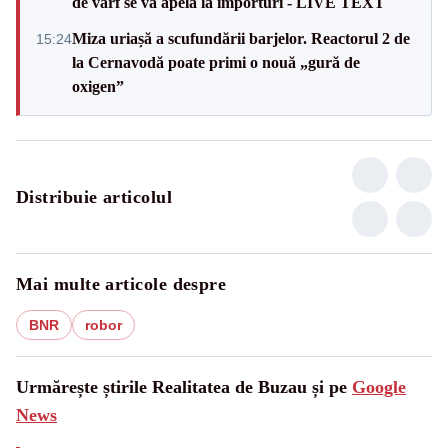
de vârf se va apela la importuri - LIVE TEXT
Miza uriașă a scufundării barjelor. Reactorul 2 de
15:24
la Cernavodă poate primi o nouă „gură de
oxigen”
Distribuie articolul
Mai multe articole despre
BNR
robor
Urmărește știrile Realitatea de Buzau și pe
Google
News