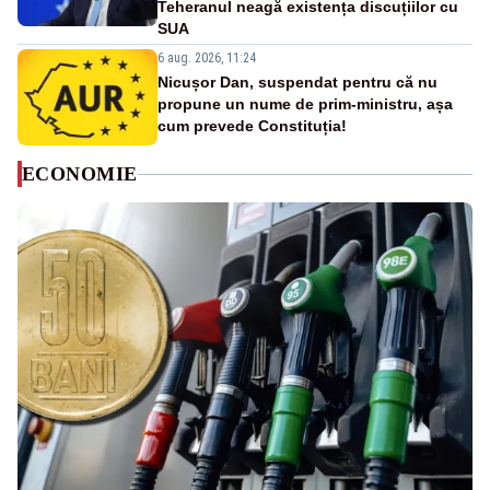
Teheranul neagă existența discuțiilor cu
SUA
6 aug. 2026, 11:24
Nicușor Dan, suspendat pentru că nu
propune un nume de prim-ministru, așa
cum prevede Constituția!
ECONOMIE