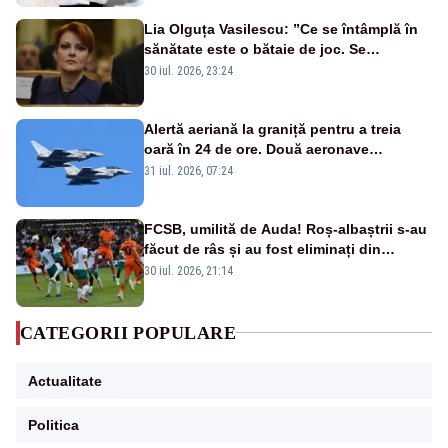
Lia Olguța Vasilescu: ”Ce se întâmplă în
sănătate este o bătaie de joc. Se
guvernează extraordinar de prost”
30 iul. 2026, 23:24
Alertă aeriană la graniță pentru a treia
oară în 24 de ore. Două aeronave
Eurofighter britanice au fost ridicate de la
31 iul. 2026, 07:24
sol
FCSB, umilită de Auda! Roș-albaștrii s-au
făcut de râs și au fost eliminați din
Conference League
30 iul. 2026, 21:14
CATEGORII POPULARE
Actualitate
Politica