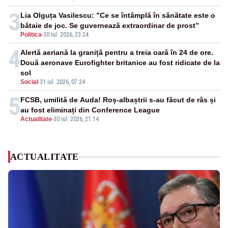
3
Lia Olguța Vasilescu: ”Ce se întâmplă în sănătate este o
bătaie de joc. Se guvernează extraordinar de prost”
Politica
-
30 iul. 2026, 23:24
4
Alertă aeriană la graniță pentru a treia oară în 24 de ore.
Două aeronave Eurofighter britanice au fost ridicate de la
sol
Social
-
31 iul. 2026, 07:24
5
FCSB, umilită de Auda! Roș-albaștrii s-au făcut de râs și
au fost eliminați din Conference League
Actualitate
-
30 iul. 2026, 21:14
ACTUALITATE