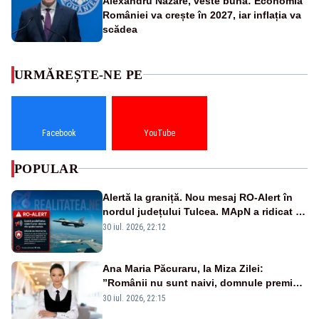
Alexandru Nazare, veste bună: Economia
României va crește în 2027, iar inflația va
scădea
URMĂREȘTE-NE PE
Facebook
YouTube
POPULAR
Alertă la graniță. Nou mesaj RO-Alert în
nordul județului Tulcea. MApN a ridicat de
la sol două avioane F-16
30 iul. 2026, 22:12
Ana Maria Păcuraru, la Miza Zilei:
”Românii nu sunt naivi, domnule premier
Bolojan”
30 iul. 2026, 22:15