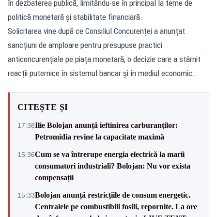
în dezbaterea publică, limitându-se în principal la teme de
politică monetară și stabilitate financiară.
Solicitarea vine după ce Consiliul Concurenței a anunțat
sancțiuni de amploare pentru presupuse practici
anticoncurențiale pe piața monetară, o decizie care a stârnit
reacții puternice în sistemul bancar și în mediul economic.
CITEȘTE ȘI
Ilie Bolojan anunță ieftinirea carburanților:
17:38
Petromidia revine la capacitate maximă
Cum se va întrerupe energia electrică la marii
15:36
consumatori industriali? Bolojan: Nu vor exista
compensații
Bolojan anunță restricțiile de consum energetic.
15:33
Centralele pe combustibili fosili, repornite. La ore