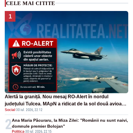
CELE MAI CITITE
1
Alertă la graniță. Nou mesaj RO-Alert în nordul
județului Tulcea. MApN a ridicat de la sol două avioane
Social
·
30 iul. 2026, 22:12
F-16
2
Ana Maria Păcuraru, la Miza Zilei: ”Românii nu sunt naivi,
domnule premier Bolojan”
Politica
-
30 iul. 2026, 22:15