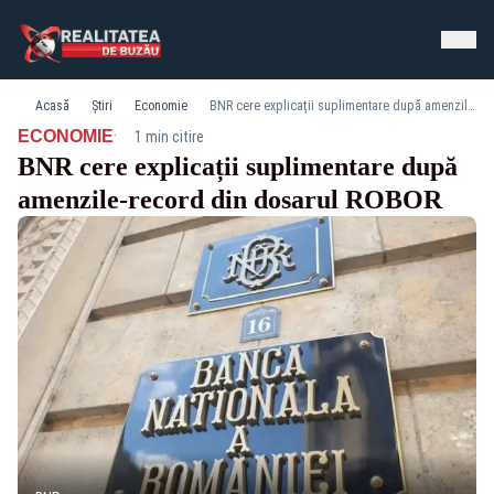
Acasă
Știri
Economie
BNR cere explicații suplimentare după amenzile-record din dosarul ROBOR
·
ECONOMIE
1 min citire
BNR cere explicații suplimentare după
amenzile-record din dosarul ROBOR