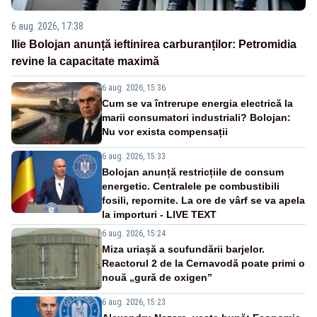
6 aug. 2026, 17:38
Ilie Bolojan anunță ieftinirea carburanților: Petromidia
revine la capacitate maximă
6 aug. 2026, 15:36
Cum se va întrerupe energia electrică la
marii consumatori industriali? Bolojan:
Nu vor exista compensații
6 aug. 2026, 15:33
Bolojan anunță restricțiile de consum
energetic. Centralele pe combustibili
fosili, repornite. La ore de vârf se va apela
la importuri - LIVE TEXT
6 aug. 2026, 15:24
Miza uriașă a scufundării barjelor.
Reactorul 2 de la Cernavodă poate primi o
nouă „gură de oxigen”
6 aug. 2026, 15:23