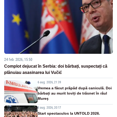
24 feb. 2026, 15:50
Complot dejucat în Serbia: doi bărbați, suspectați că
plănuiau asasinarea lui Vučić
6 aug. 2026, 21:39
Vremea a făcut prăpăd după caniculă. Doi
bărbați au murit loviți de trăsnet în râul
Mureș
6 aug. 2026, 20:17
Start spectaculos la UNTOLD 2026.