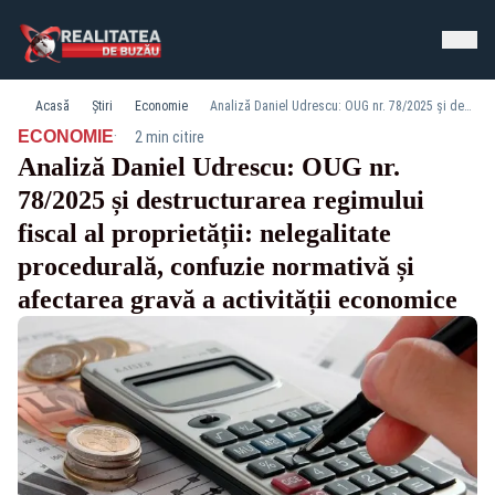
Acasă
Știri
Economie
Analiză Daniel Udrescu: OUG nr. 78/2025 și destructurarea regimului fiscal al proprietății: nelegalitate procedurală, confuzie normativă și afectarea gravă a activității economice
·
ECONOMIE
2 min citire
Analiză Daniel Udrescu: OUG nr.
78/2025 și destructurarea regimului
fiscal al proprietății: nelegalitate
procedurală, confuzie normativă și
afectarea gravă a activității economice