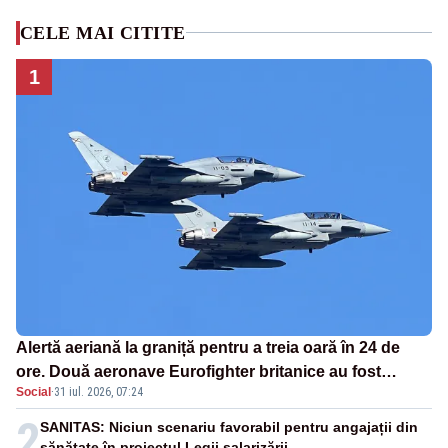
CELE MAI CITITE
1
Alertă aeriană la graniță pentru a treia oară în 24 de
ore. Două aeronave Eurofighter britanice au fost
Social
·
31 iul. 2026, 07:24
ridicate de la sol
2
SANITAS: Niciun scenariu favorabil pentru angajații din
sănătate în proiectul Legii salarizării