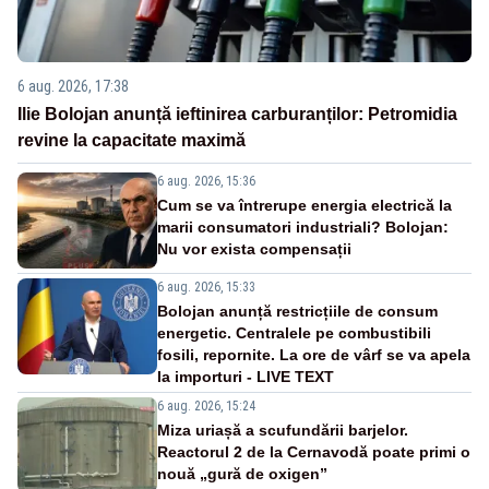
6 aug. 2026, 17:38
Ilie Bolojan anunță ieftinirea carburanților: Petromidia
revine la capacitate maximă
6 aug. 2026, 15:36
Cum se va întrerupe energia electrică la
marii consumatori industriali? Bolojan:
Nu vor exista compensații
6 aug. 2026, 15:33
Bolojan anunță restricțiile de consum
energetic. Centralele pe combustibili
fosili, repornite. La ore de vârf se va apela
la importuri - LIVE TEXT
6 aug. 2026, 15:24
Miza uriașă a scufundării barjelor.
Reactorul 2 de la Cernavodă poate primi o
nouă „gură de oxigen”