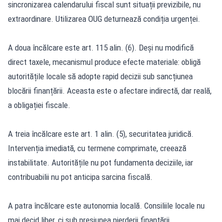
sincronizarea calendarului fiscal sunt situații previzibile, nu
extraordinare. Utilizarea OUG deturnează condiția urgenței.
A doua încălcare este art. 115 alin. (6). Deși nu modifică
direct taxele, mecanismul produce efecte materiale: obligă
autoritățile locale să adopte rapid decizii sub sancțiunea
blocării finanțării. Aceasta este o afectare indirectă, dar reală,
a obligației fiscale.
A treia încălcare este art. 1 alin. (5), securitatea juridică.
Intervenția imediată, cu termene comprimate, creează
instabilitate. Autoritățile nu pot fundamenta deciziile, iar
contribuabilii nu pot anticipa sarcina fiscală.
A patra încălcare este autonomia locală. Consiliile locale nu
mai decid liber, ci sub presiunea pierderii finanțării.