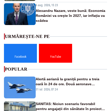
6 aug. 2026, 15:23
Alexandru Nazare, veste bună: Economia
României va crește în 2027, iar inflația va
scădea
URMĂREȘTE-NE PE
Facebook
YouTube
POPULAR
Alertă aeriană la graniță pentru a treia
oară în 24 de ore. Două aeronave
Eurofighter britanice au fost ridicate de la
31 iul. 2026, 07:24
sol
SANITAS: Niciun scenariu favorabil
pentru angajații din sănătate în proiectul