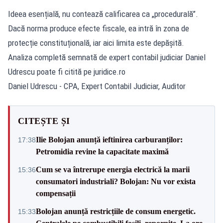
Ideea esențială, nu contează calificarea ca „procedurală”.
Dacă norma produce efecte fiscale, ea intră în zona de
protecție constituțională, iar aici limita este depășită.
Analiza completă semnată de expert contabil judiciar Daniel
Udrescu poate fi citită pe
juridice.ro
Daniel Udrescu - CPA, Expert Contabil Judiciar, Auditor
CITEȘTE ȘI
Ilie Bolojan anunță ieftinirea carburanților:
17:38
Petromidia revine la capacitate maximă
Cum se va întrerupe energia electrică la marii
15:36
consumatori industriali? Bolojan: Nu vor exista
compensații
Bolojan anunță restricțiile de consum energetic.
15:33