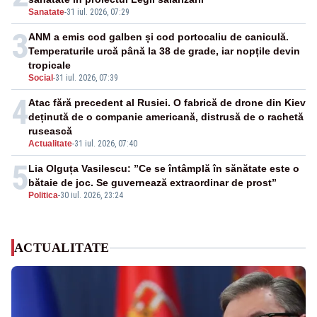
Sanatate
-
31 iul. 2026, 07:29
3
ANM a emis cod galben și cod portocaliu de caniculă.
Temperaturile urcă până la 38 de grade, iar nopțile devin
tropicale
Social
-
31 iul. 2026, 07:39
4
Atac fără precedent al Rusiei. O fabrică de drone din Kiev
deținută de o companie americană, distrusă de o rachetă
rusească
Actualitate
-
31 iul. 2026, 07:40
5
Lia Olguța Vasilescu: ”Ce se întâmplă în sănătate este o
bătaie de joc. Se guvernează extraordinar de prost”
Politica
-
30 iul. 2026, 23:24
ACTUALITATE