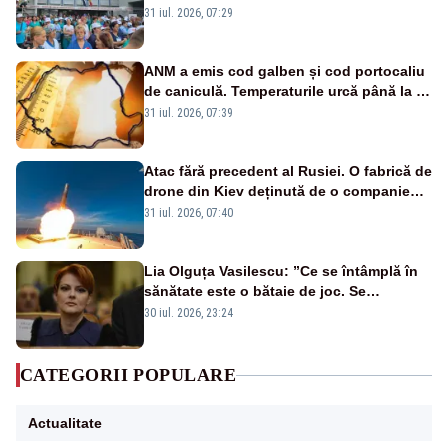
Legii salarizării
31 iul. 2026, 07:29
ANM a emis cod galben și cod portocaliu
de caniculă. Temperaturile urcă până la 38
de grade, iar nopțile devin tropicale
31 iul. 2026, 07:39
Atac fără precedent al Rusiei. O fabrică de
drone din Kiev deținută de o companie
americană, distrusă de o rachetă
31 iul. 2026, 07:40
rusească
Lia Olguța Vasilescu: ”Ce se întâmplă în
sănătate este o bătaie de joc. Se
guvernează extraordinar de prost”
30 iul. 2026, 23:24
CATEGORII POPULARE
Actualitate