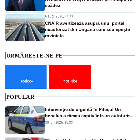
scădea
6 aug. 2026, 14:43
CNAIR avertizează asupra unui portal
neautorizat din Ungaria care scumpește
rovinieta
URMĂREȘTE-NE PE
Facebook
YouTube
POPULAR
Intervenție de urgență în Pitești! Un
bebeluș a rămas captiv într-un autoturism
din cauza unei defecțiuni
30 iul. 2026, 20:33