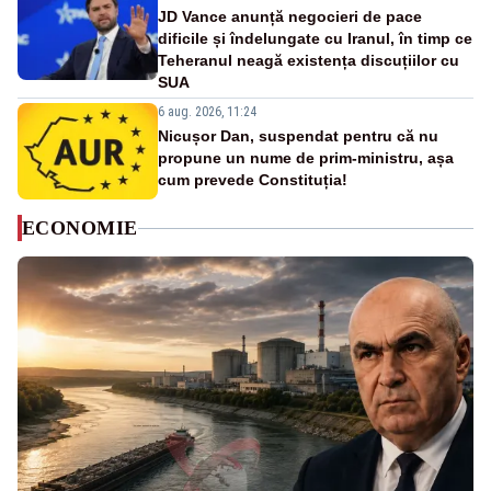
JD Vance anunță negocieri de pace
dificile și îndelungate cu Iranul, în timp ce
Teheranul neagă existența discuțiilor cu
SUA
6 aug. 2026, 11:24
Nicușor Dan, suspendat pentru că nu
propune un nume de prim-ministru, așa
cum prevede Constituția!
ECONOMIE