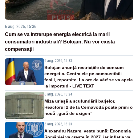
6 aug. 2026, 15:36
Cum se va întrerupe energia electrică la marii
consumatori industriali? Bolojan: Nu vor exista
compensații
6 aug. 2026, 15:33
Bolojan anunță restricțiile de consum
energetic. Centralele pe combustibili
fosili, repornite. La ore de vârf se va apela
la importuri - LIVE TEXT
6 aug. 2026, 15:24
Miza uriașă a scufundării barjelor.
Reactorul 2 de la Cernavodă poate primi o
nouă „gură de oxigen”
6 aug. 2026, 15:23
Alexandru Nazare, veste bună: Economia
României va crește în 2027, iar inflația va