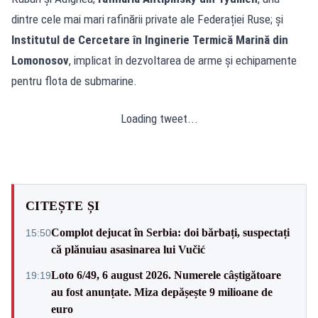
dintre cele mai mari rafinării private ale Federației Ruse; și
Institutul de Cercetare în Inginerie Termică Marină din
Lomonosov
, implicat în dezvoltarea de arme și echipamente
pentru flota de submarine.
Loading tweet...
CITEȘTE ȘI
Complot dejucat în Serbia: doi bărbați, suspectați
15:50
că plănuiau asasinarea lui Vučić
Loto 6/49, 6 august 2026. Numerele câștigătoare
19:19
au fost anunțate. Miza depășește 9 milioane de
euro