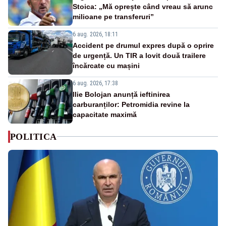
Stoica: „Mă oprește când vreau să arunc
milioane pe transferuri”
6 aug. 2026, 18:11
Accident pe drumul expres după o oprire
de urgență. Un TIR a lovit două trailere
încărcate cu mașini
6 aug. 2026, 17:38
Ilie Bolojan anunță ieftinirea
carburanților: Petromidia revine la
capacitate maximă
POLITICA