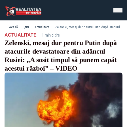
Acasă
Știri
Actualitate
Zelenski, mesaj dur pentru Putin după atacurile devastatoare din adâncul Rusiei: „A sosit timpul să punem capăt acestui război” – VIDEO
·
ACTUALITATE
1 min citire
Zelenski, mesaj dur pentru Putin după
atacurile devastatoare din adâncul
Rusiei: „A sosit timpul să punem capăt
acestui război” – VIDEO