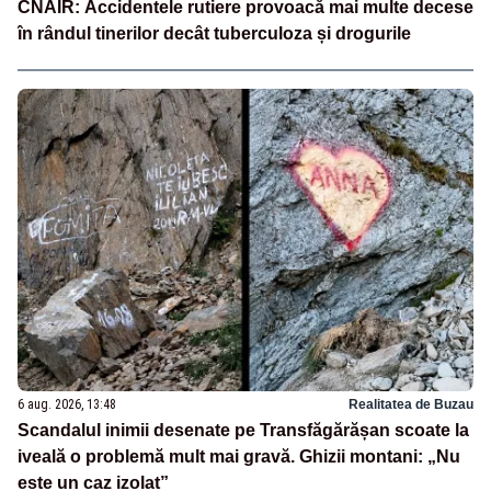
CNAIR: Accidentele rutiere provoacă mai multe decese
în rândul tinerilor decât tuberculoza și drogurile
6 aug. 2026, 13:48
Realitatea de Buzau
Scandalul inimii desenate pe Transfăgărășan scoate la
iveală o problemă mult mai gravă. Ghizii montani: „Nu
este un caz izolat”