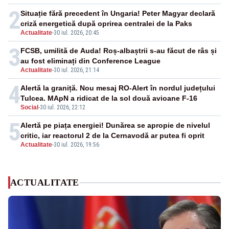
2
Situație fără precedent în Ungaria! Peter Magyar declară
criză energetică după oprirea centralei de la Paks
Actualitate
-
30 iul. 2026, 20:45
3
FCSB, umilită de Auda! Roș-albaștrii s-au făcut de râs și
au fost eliminați din Conference League
Actualitate
-
30 iul. 2026, 21:14
4
Alertă la graniță. Nou mesaj RO-Alert în nordul județului
Tulcea. MApN a ridicat de la sol două avioane F-16
Social
-
30 iul. 2026, 22:12
5
Alertă pe piața energiei! Dunărea se apropie de nivelul
critic, iar reactorul 2 de la Cernavodă ar putea fi oprit
Actualitate
-
30 iul. 2026, 19:56
ACTUALITATE