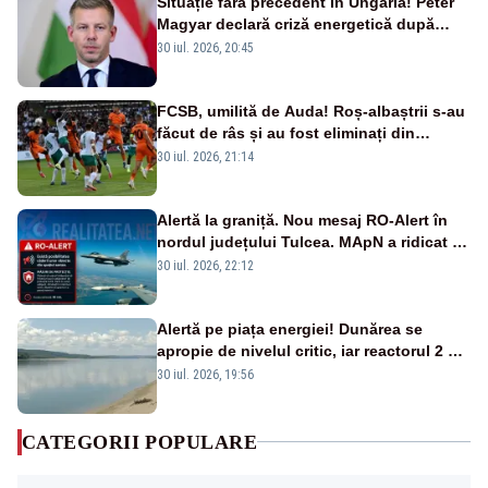
Situație fără precedent în Ungaria! Peter
Magyar declară criză energetică după
oprirea centralei de la Paks
30 iul. 2026, 20:45
FCSB, umilită de Auda! Roș-albaștrii s-au
făcut de râs și au fost eliminați din
Conference League
30 iul. 2026, 21:14
Alertă la graniță. Nou mesaj RO-Alert în
nordul județului Tulcea. MApN a ridicat de
la sol două avioane F-16
30 iul. 2026, 22:12
Alertă pe piața energiei! Dunărea se
apropie de nivelul critic, iar reactorul 2 de
la Cernavodă ar putea fi oprit
30 iul. 2026, 19:56
CATEGORII POPULARE