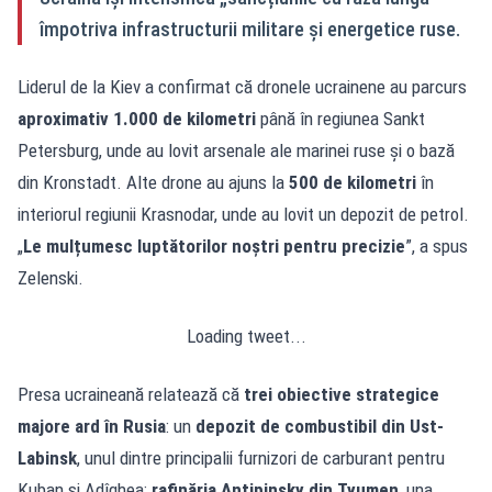
împotriva infrastructurii militare și energetice ruse.
Liderul de la Kiev a confirmat că dronele ucrainene au parcurs
aproximativ 1.000 de kilometri
până în regiunea Sankt
Petersburg, unde au lovit arsenale ale marinei ruse și o bază
din Kronstadt. Alte drone au ajuns la
500 de kilometri
în
interiorul regiunii Krasnodar, unde au lovit un depozit de petrol.
„
Le mulțumesc luptătorilor noștri pentru precizie
”, a spus
Zelenski.
Loading tweet...
Presa ucraineană relatează că
trei obiective strategice
majore ard în Rusia
: un
depozit de combustibil din Ust-
Labinsk
, unul dintre principalii furnizori de carburant pentru
Kuban și Adîghea;
rafinăria Antipinsky din Tyumen
, una