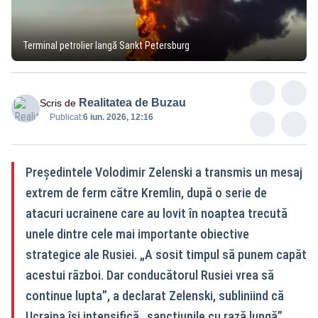
Terminal petrolier langă Sankt Petersburg
Realitatea de Buzau
Scris de
Publicat:
6 iun. 2026, 12:16
Președintele Volodimir Zelenski a transmis un mesaj
extrem de ferm către Kremlin, după o serie de
atacuri ucrainene care au lovit în noaptea trecută
unele dintre cele mai importante obiective
strategice ale Rusiei. „A sosit timpul să punem capăt
acestui război. Dar conducătorul Rusiei vrea să
continue lupta”, a declarat Zelenski, subliniind că
Ucraina își intensifică „sancțiunile cu rază lungă”