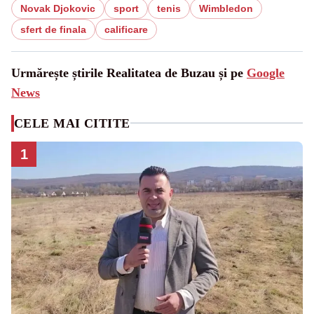
Novak Djokovic
sport
tenis
Wimbledon
sfert de finala
calificare
Urmărește știrile Realitatea de Buzau și pe
Google
News
CELE MAI CITITE
1