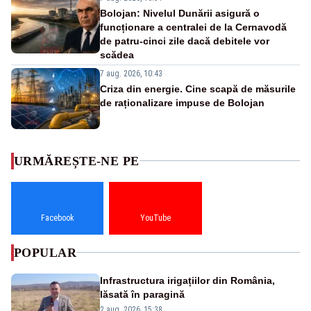
Bolojan: Nivelul Dunării asigură o
funcționare a centralei de la Cernavodă
de patru-cinci zile dacă debitele vor
scădea
7 aug. 2026, 10:43
Criza din energie. Cine scapă de măsurile
de raționalizare impuse de Bolojan
URMĂREȘTE-NE PE
Facebook
YouTube
POPULAR
Infrastructura irigațiilor din România,
lăsată în paragină
2 aug. 2026, 15:38