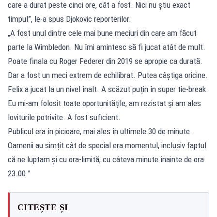
care a durat peste cinci ore, cât a fost. Nici nu știu exact
timpul”, le-a spus Djokovic reporterilor.
„A fost unul dintre cele mai bune meciuri din care am făcut
parte la Wimbledon. Nu îmi amintesc să fi jucat atât de mult.
Poate finala cu Roger Federer din 2019 se apropie ca durată.
Dar a fost un meci extrem de echilibrat. Putea câștiga oricine.
Felix a jucat la un nivel înalt. A scăzut puțin în super tie-break.
Eu mi-am folosit toate oportunitățile, am rezistat și am ales
loviturile potrivite. A fost suficient.
Publicul era în picioare, mai ales în ultimele 30 de minute.
Oamenii au simțit cât de special era momentul, inclusiv faptul
că ne luptam și cu ora-limită, cu câteva minute înainte de ora
23.00.”
CITEȘTE ȘI