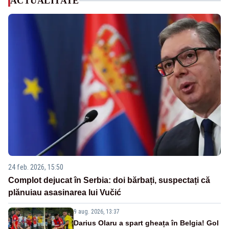
ACTUALITATE
24 feb. 2026, 15:50
Complot dejucat în Serbia: doi bărbați, suspectați că
plănuiau asasinarea lui Vučić
9 aug. 2026, 13:37
Darius Olaru a spart gheața în Belgia! Gol