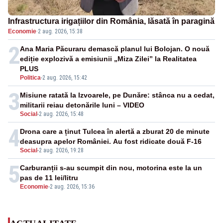
Infrastructura irigațiilor din România, lăsată în paragină
Economie
·
2 aug. 2026, 15:38
2
Ana Maria Păcuraru demască planul lui Bolojan. O nouă
ediție explozivă a emisiunii „Miza Zilei” la Realitatea
PLUS
Politica
-
2 aug. 2026, 15:42
3
Misiune ratată la Izvoarele, pe Dunăre: stânca nu a cedat,
militarii reiau detonările luni – VIDEO
Social
-
2 aug. 2026, 15:48
4
Drona care a ținut Tulcea în alertă a zburat 20 de minute
deasupra apelor României. Au fost ridicate două F-16
Social
-
2 aug. 2026, 19:28
5
Carburanții s-au scumpit din nou, motorina este la un
pas de 11 lei/litru
Economie
-
2 aug. 2026, 15:36