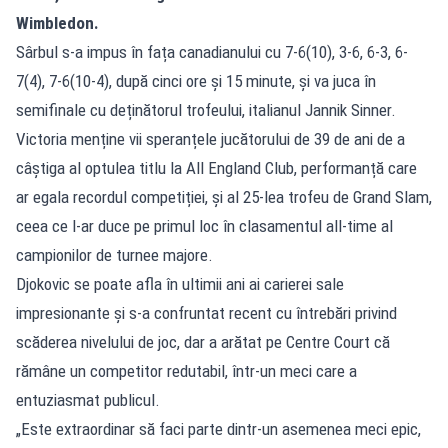
Wimbledon.
Sârbul s-a impus în fața canadianului cu 7-6(10), 3-6, 6-3, 6-
7(4), 7-6(10-4), după cinci ore și 15 minute, și va juca în
semifinale cu deținătorul trofeului, italianul Jannik Sinner.
Victoria menține vii speranțele jucătorului de 39 de ani de a
câștiga al optulea titlu la All England Club, performanță care
ar egala recordul competiției, și al 25-lea trofeu de Grand Slam,
ceea ce l-ar duce pe primul loc în clasamentul all-time al
campionilor de turnee majore.
Djokovic se poate afla în ultimii ani ai carierei sale
impresionante și s-a confruntat recent cu întrebări privind
scăderea nivelului de joc, dar a arătat pe Centre Court că
rămâne un competitor redutabil, într-un meci care a
entuziasmat publicul.
„Este extraordinar să faci parte dintr-un asemenea meci epic,