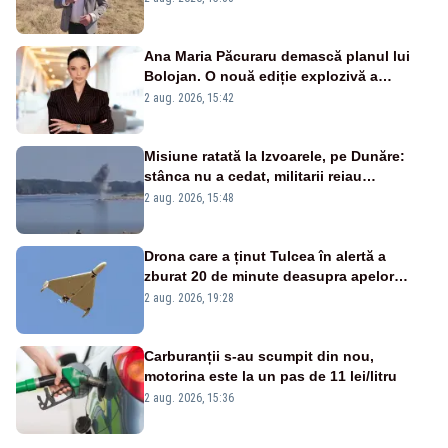
Ana Maria Păcuraru demască planul lui
Bolojan. O nouă ediție explozivă a
emisiunii „Miza Zilei” la Realitatea PLUS
2 aug. 2026, 15:42
Misiune ratată la Izvoarele, pe Dunăre:
stânca nu a cedat, militarii reiau
detonările luni – VIDEO
2 aug. 2026, 15:48
Drona care a ținut Tulcea în alertă a
zburat 20 de minute deasupra apelor
României. Au fost ridicate două F-16
2 aug. 2026, 19:28
Carburanții s-au scumpit din nou,
motorina este la un pas de 11 lei/litru
2 aug. 2026, 15:36