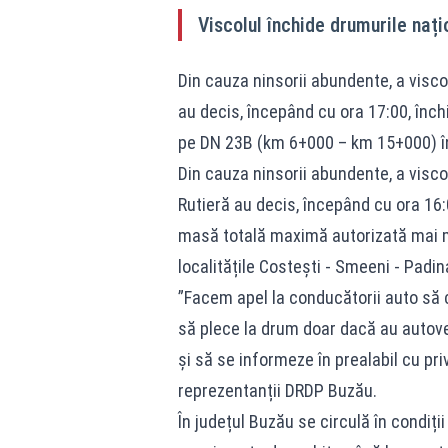
Viscolul închide drumurile nați
Din cauza ninsorii abundente, a viscolu
au decis, începând cu ora 17:00, înch
pe DN 23B (km 6+000 – km 15+000) într
Din cauza ninsorii abundente, a viscolu
Rutieră au decis, începând cu ora 16:
masă totală maximă autorizată mai m
localitățile Costești - Smeeni - Padin
”Facem apel la conducătorii auto să ci
să plece la drum doar dacă au autove
și să se informeze în prealabil cu priv
reprezentanții DRDP Buzău.
În județul Buzău se circulă în condiți