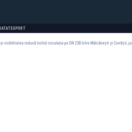
NATATE
SPORT
 și vizibilitatea redusă închid circulația pe DN 23B între Măicănești și Ciorăști, 