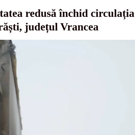
litatea redusă închid circulaț
răști, județul Vrancea