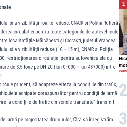
1
onale
lui și a vizibilității foarte reduse, CNAIR si Poliția Rutieră
iderea circulației pentru toate categoriile de autovehicule
e localitatățile Măicănești și Ciorăști, județul Vrancea.
lui și a vizibilității reduse (10 – 15 m), CNAIR si Poliția
00, restricționarea circulației pentru autovehiculele cu
Nic
mot
are de 3,5 tone pe DN 2C (km 0+000 – km 48+000) între
Polit
de ț
a.
Guv
rcule prudent, să adapteze viteza la condițiile din trafic,
hiculele echipate corespunzător pentru condiții de iarnă
ire la condițiile de trafic din zonele tranzitate” transmit
i de iarnă pe majoritatea drumurilor, fără să înregistrăm