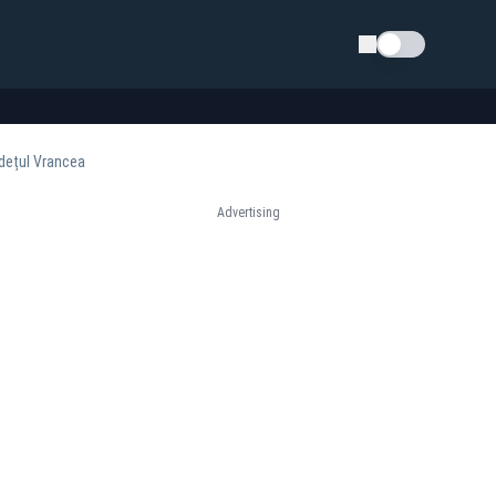
Schimba tema
județul Vrancea
Advertising