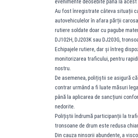
evenimente deosebite până la aces
Au fost înregistrate câteva situații 
autovehiculelor în afara părții caros
rutiere soldate doar cu pagube mater
DJ102H, DJ203K sau DJ203G, tronsoane
Echipajele rutiere, dar și întreg disp
monitorizarea traficului, pentru rapidi
nostru.
De asemenea, polițiștii se asigură că
contrar urmând a fi luate măsuri lega
până la aplicarea de sancțiuni confor
nedorite.
Polițiștii îndrumă participanții la tra
tronsoane de drum este redusa chiar 
Din cauza ninsorii abundente, a viscolu