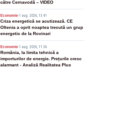
către Cernavodă – VIDEO
4
Economie
-
1 aug. 2026, 13:41
Criza energetică se acutizează. CE
Oltenia a oprit noaptea trecută un grup
energetic de la Rovinari
5
Economie
-
1 aug. 2026, 11:36
România, la limita tehnică a
importurilor de energie. Prețurile cresc
alarmant - Analiză Realitatea Plus