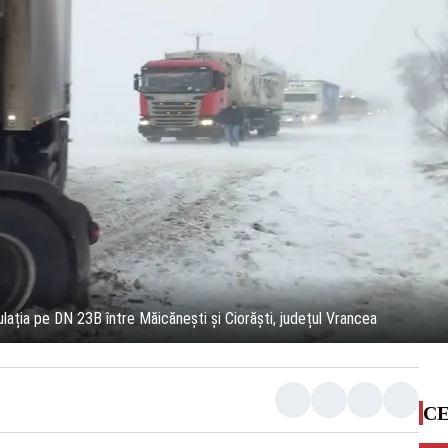
rculația pe DN 23B între Măicănești și Ciorăști, județul Vrancea
CE