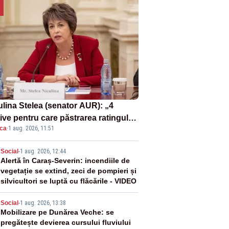
ulina Stelea (senator AUR): „4
ive pentru care păstrarea ratingului
ica
·
1 aug. 2026, 11:51
ară nu este o reușită pentru
ernul Bolojan”
2
Social
-
1 aug. 2026, 12:44
Alertă în Caraș-Severin: incendiile de
vegetație se extind, zeci de pompieri și
silvicultori se luptă cu flăcările - VIDEO
3
Social
-
1 aug. 2026, 13:38
Mobilizare pe Dunărea Veche: se
pregătește devierea cursului fluviului