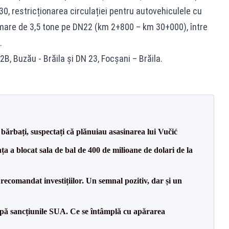
30, restricționarea circulației pentru autovehiculele cu
are de 3,5 tone pe DN22 (km 2+800 – km 30+000), între
.
, Buzău - Brăila și DN 23, Focșani – Brăila.
bărbați, suspectați că plănuiau asasinarea lui Vučić
 a blocat sala de bal de 400 de milioane de dolari de la
recomandat investițiilor. Un semnal pozitiv, dar și un
pă sancțiunile SUA. Ce se întâmplă cu apărarea