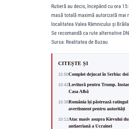
Rutieră au decis, începând cu ora 15:
masă totală maximă autorizată mai m
localitatea Valea Râmnicului și Brăila
Se recomandă ca rute alternative DN2B
Sursa: Realitatea de Buzau
CITEȘTE ȘI
Complot dejucat în Serbia: doi 
15:50
Lovitură pentru Trump. Instanța
10:42
Casa Albă
România își păstrează ratingul 
10:38
avertisment pentru autorități
Atac masiv asupra Kievului du
10:12
antiaeriană a Ucrainei