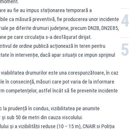
t moment.
care au fie au impus staționarea temporară a
abile ca măsură preventivă, fie producerea unor incidente
iale pe diferite drumuri județene, precum DN2B, DN2E85,
 pe care circulația s-a desfășurat dirijat.
ozitivul de ordine publică acționează în teren pentru
tate în intervenție, dacă apar situații ce impun sprijinul
 viabilitatea drumurilor este una corespunzătoare, în caz
le în consecință, măsuri care pot varia de la informare
m competențelor, astfel încât să fie prevenite incidente
fic la prudență în condus, vizibilitatea pe anumite
și sub 50 de metri din cauza viscolului.
lui și a vizibilității reduse (10 – 15 m), CNAIR si Poliția