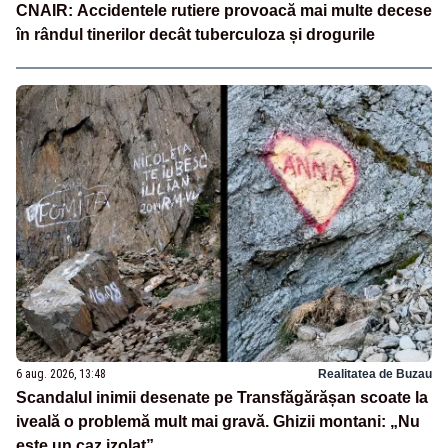
CNAIR: Accidentele rutiere provoacă mai multe decese
în rândul tinerilor decât tuberculoza și drogurile
6 aug. 2026, 13:48
Realitatea de Buzau
Scandalul inimii desenate pe Transfăgărășan scoate la
iveală o problemă mult mai gravă. Ghizii montani: „Nu
este un caz izolat”