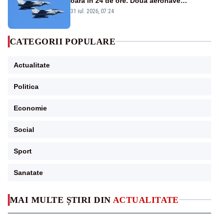
oară în 24 de ore. Două aeronave
Eurofighter britanice au fost ridicate de la
31 iul. 2026, 07:24
sol
CATEGORII POPULARE
Actualitate
Politica
Economie
Social
Sport
Sanatate
MAI MULTE ȘTIRI DIN
ACTUALITATE