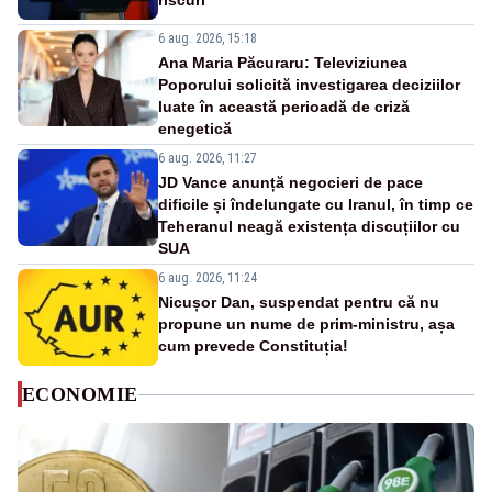
riscuri
6 aug. 2026, 15:18
Ana Maria Păcuraru: Televiziunea
Poporului solicită investigarea deciziilor
luate în această perioadă de criză
enegetică
6 aug. 2026, 11:27
JD Vance anunță negocieri de pace
dificile și îndelungate cu Iranul, în timp ce
Teheranul neagă existența discuțiilor cu
SUA
6 aug. 2026, 11:24
Nicușor Dan, suspendat pentru că nu
propune un nume de prim-ministru, așa
cum prevede Constituția!
ECONOMIE