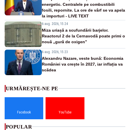
energetic. Centralele pe combustibili
fosili, repornite. La ore de vârf se va apela
la importuri - LIVE TEXT
6 aug. 2026, 15:24
Miza uriașă a scufundării barjelor.
Reactorul 2 de la Cernavodă poate primi o
nouă „gură de oxigen”
6 aug. 2026, 15:23
Alexandru Nazare, veste bună: Economia
României va crește în 2027, iar inflația va
scădea
URMĂREȘTE-NE PE
Facebook
YouTube
POPULAR