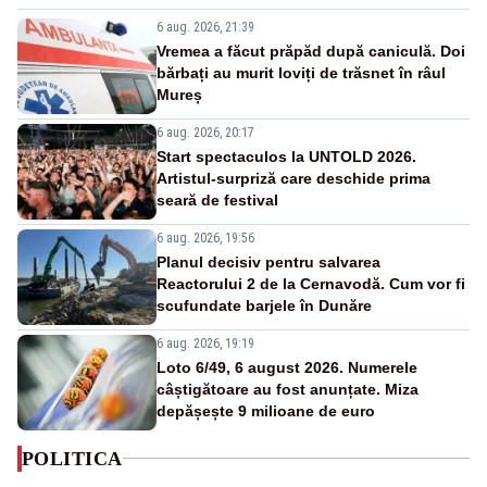
6 aug. 2026, 21:39
Vremea a făcut prăpăd după caniculă. Doi
bărbați au murit loviți de trăsnet în râul
Mureș
6 aug. 2026, 20:17
Start spectaculos la UNTOLD 2026.
Artistul-surpriză care deschide prima
seară de festival
6 aug. 2026, 19:56
Planul decisiv pentru salvarea
Reactorului 2 de la Cernavodă. Cum vor fi
scufundate barjele în Dunăre
6 aug. 2026, 19:19
Loto 6/49, 6 august 2026. Numerele
câștigătoare au fost anunțate. Miza
depășește 9 milioane de euro
POLITICA