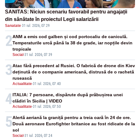
SANITAS: Niciun scenariu favorabil pentru angajații
din sănătate în proiectul Legii salarizării
Sanatate
·
31 iul. 2026, 07:29
2
ANM a emis cod galben și cod portocaliu de caniculă.
Temperaturile urcă până la 38 de grade, iar nopțile devin
tropicale
Social
-
31 iul. 2026, 07:39
3
Atac fără precedent al Rusiei. O fabrică de drone din Kiev
deținută de o companie americană, distrusă de o rachetă
rusească
Actualitate
-
31 iul. 2026, 07:40
4
ITALIA: 7 persoane, dispărute după prăbușirea unei
clădiri în Sicilia | VIDEO
Actualitate
-
31 iul. 2026, 07:50
5
Alertă aeriană la graniță pentru a treia oară în 24 de ore.
Două aeronave Eurofighter britanice au fost ridicate de la
sol
Social
-
31 iul. 2026, 07:24