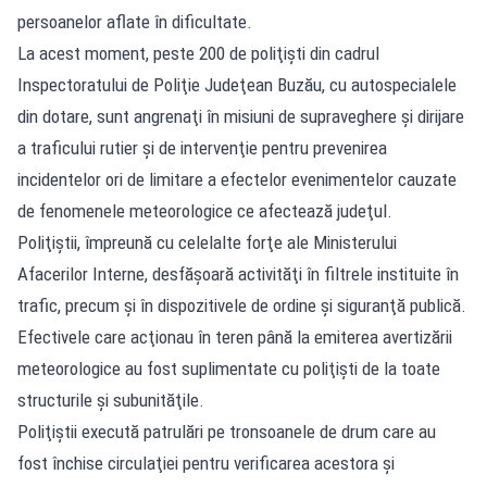
persoanelor aflate în dificultate.
La acest moment, peste 200 de poliţişti din cadrul
Inspectoratului de Poliţie Judeţean Buzău, cu autospecialele
din dotare, sunt angrenaţi în misiuni de supraveghere şi dirijare
a traficului rutier şi de intervenţie pentru prevenirea
incidentelor ori de limitare a efectelor evenimentelor cauzate
de fenomenele meteorologice ce afectează judeţul.
Poliţiştii, împreună cu celelalte forţe ale Ministerului
Afacerilor Interne, desfăşoară activităţi în filtrele instituite în
trafic, precum şi în dispozitivele de ordine şi siguranţă publică.
Efectivele care acţionau în teren până la emiterea avertizării
meteorologice au fost suplimentate cu poliţişti de la toate
structurile şi subunităţile.
Poliţiştii execută patrulări pe tronsoanele de drum care au
fost închise circulaţiei pentru verificarea acestora şi