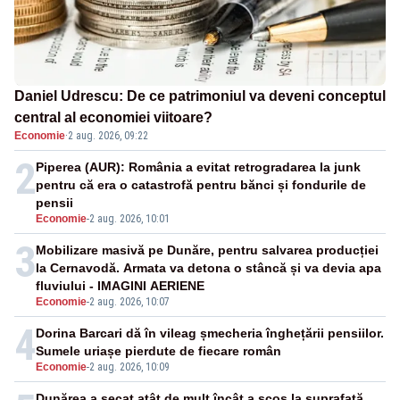
Daniel Udrescu: De ce patrimoniul va deveni conceptul
central al economiei viitoare?
Economie
·
2 aug. 2026, 09:22
2
Piperea (AUR): România a evitat retrogradarea la junk
pentru că era o catastrofă pentru bănci și fondurile de
pensii
Economie
-
2 aug. 2026, 10:01
3
Mobilizare masivă pe Dunăre, pentru salvarea producției
la Cernavodă. Armata va detona o stâncă și va devia apa
fluviului - IMAGINI AERIENE
Economie
-
2 aug. 2026, 10:07
4
Dorina Barcari dă în vileag șmecheria înghețării pensiilor.
Sumele uriașe pierdute de fiecare român
Economie
-
2 aug. 2026, 10:09
Dunărea a secat atât de mult încât a scos la suprafață