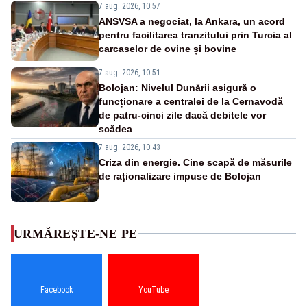
7 aug. 2026, 10:57
ANSVSA a negociat, la Ankara, un acord
pentru facilitarea tranzitului prin Turcia al
carcaselor de ovine și bovine
7 aug. 2026, 10:51
Bolojan: Nivelul Dunării asigură o
funcționare a centralei de la Cernavodă
de patru-cinci zile dacă debitele vor
scădea
7 aug. 2026, 10:43
Criza din energie. Cine scapă de măsurile
de raționalizare impuse de Bolojan
URMĂREȘTE-NE PE
Facebook
YouTube