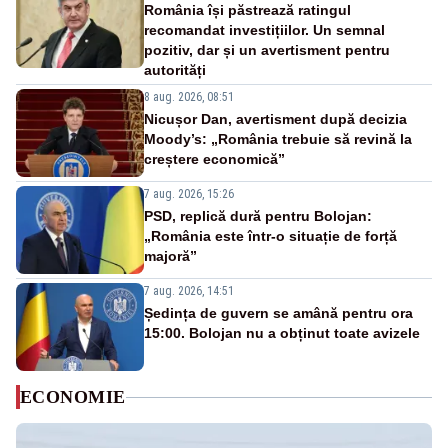
România își păstrează ratingul
recomandat investițiilor. Un semnal
pozitiv, dar și un avertisment pentru
autorități
8 aug. 2026, 08:51
Nicușor Dan, avertisment după decizia
Moody’s: „România trebuie să revină la
creștere economică”
7 aug. 2026, 15:26
PSD, replică dură pentru Bolojan:
„România este într-o situație de forță
majoră”
7 aug. 2026, 14:51
Ședința de guvern se amână pentru ora
15:00. Bolojan nu a obținut toate avizele
ECONOMIE