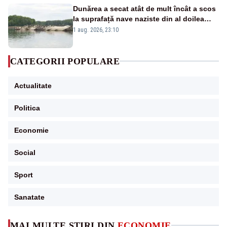
Dunărea a secat atât de mult încât a scos
la suprafață nave naziste din al doilea
război mondial
1 aug. 2026, 23:10
CATEGORII POPULARE
Actualitate
Politica
Economie
Social
Sport
Sanatate
MAI MULTE ȘTIRI DIN
ECONOMIE