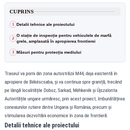
CUPRINS
Detalii tehnice ale proiectului
1
O stație de inspecție pentru vehiculele de marfă
2
grele, amplasată în apropierea frontierei
Măsuri pentru protecția mediului
3
Traseul va porni din zona autostrăzii M44, deja existentă în
apropiere de Békéscsaba, și va continua spre graniță, trecând
pe lângă localitățile Doboz, Sarkad, Méhkerék și Újszalonta.
Autoritățile ungare urmăresc, prin acest proiect, îmbunătățirea
conexiunilor rutiere dintre Ungaria și România, precum și
stimularea dezvoltării economice în zona de frontieră.
Detalii tehnice ale proiectului