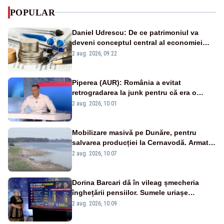
POPULAR
Daniel Udrescu: De ce patrimoniul va
deveni conceptul central al economiei
viitoare?
2 aug. 2026, 09:22
Piperea (AUR): România a evitat
retrogradarea la junk pentru că era o
catastrofă pentru bănci și fondurile de
2 aug. 2026, 10:01
pensii
Mobilizare masivă pe Dunăre, pentru
salvarea producției la Cernavodă. Armata
va detona o stâncă și va devia apa
2 aug. 2026, 10:07
fluviului - IMAGINI AERIENE
Dorina Barcari dă în vileag șmecheria
înghețării pensiilor. Sumele uriașe
pierdute de fiecare român
2 aug. 2026, 10:09