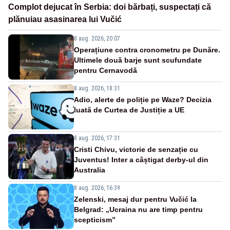
Complot dejucat în Serbia: doi bărbați, suspectați că
plănuiau asasinarea lui Vučić
8 aug. 2026, 20:07
Operațiune contra cronometru pe Dunăre.
Ultimele două barje sunt scufundate
pentru Cernavodă
8 aug. 2026, 18:31
Adio, alerte de poliție pe Waze? Decizia
luată de Curtea de Justiție a UE
8 aug. 2026, 17:31
Cristi Chivu, victorie de senzație cu
Juventus! Inter a câștigat derby-ul din
Australia
8 aug. 2026, 16:39
Zelenski, mesaj dur pentru Vučić la
Belgrad: „Ucraina nu are timp pentru
scepticism”