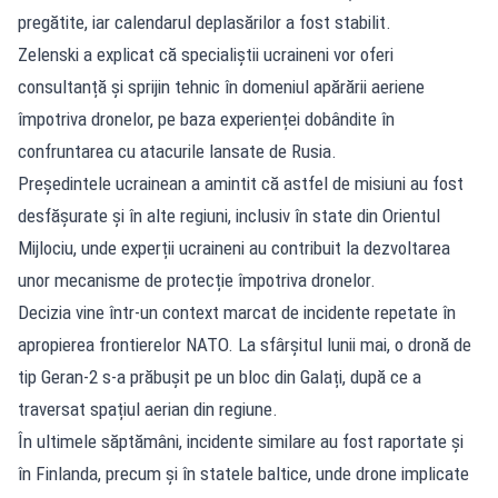
pregătite, iar calendarul deplasărilor a fost stabilit.
Zelenski a explicat că specialiștii ucraineni vor oferi
consultanță și sprijin tehnic în domeniul apărării aeriene
împotriva dronelor, pe baza experienței dobândite în
confruntarea cu atacurile lansate de Rusia.
Președintele ucrainean a amintit că astfel de misiuni au fost
desfășurate și în alte regiuni, inclusiv în state din Orientul
Mijlociu, unde experții ucraineni au contribuit la dezvoltarea
unor mecanisme de protecție împotriva dronelor.
Decizia vine într-un context marcat de incidente repetate în
apropierea frontierelor NATO. La sfârșitul lunii mai, o dronă de
tip Geran-2 s-a prăbușit pe un bloc din Galați, după ce a
traversat spațiul aerian din regiune.
În ultimele săptămâni, incidente similare au fost raportate și
în Finlanda, precum și în statele baltice, unde drone implicate