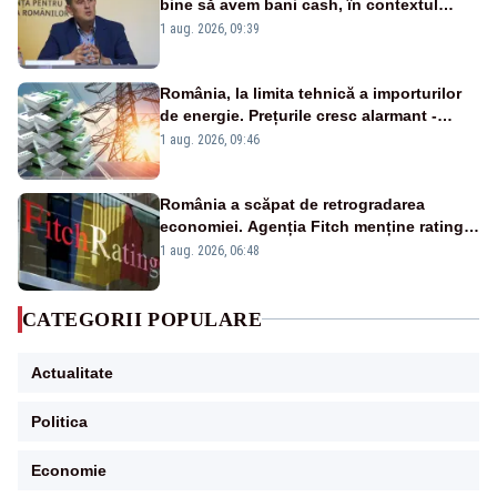
bine să avem bani cash, în contextul
alertei energetice?
1 aug. 2026, 09:39
România, la limita tehnică a importurilor
de energie. Prețurile cresc alarmant -
Analiză Realitatea Plus
1 aug. 2026, 09:46
România a scăpat de retrogradarea
economiei. Agenția Fitch menține ratingul
„BBB-” cu perspectivă negativă
1 aug. 2026, 06:48
CATEGORII POPULARE
Actualitate
Politica
Economie