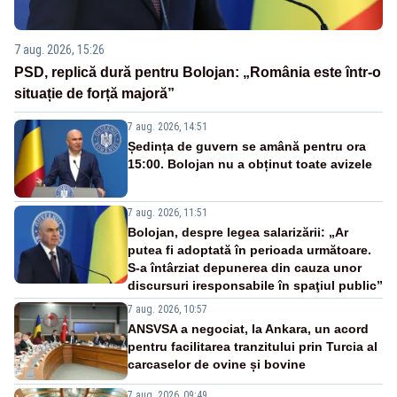
7 aug. 2026, 15:26
PSD, replică dură pentru Bolojan: „România este într-o
situație de forță majoră”
7 aug. 2026, 14:51
Ședința de guvern se amână pentru ora
15:00. Bolojan nu a obținut toate avizele
7 aug. 2026, 11:51
Bolojan, despre legea salarizării: „Ar
putea fi adoptată în perioada următoare.
S-a întârziat depunerea din cauza unor
discursuri iresponsabile în spaţiul public”
7 aug. 2026, 10:57
ANSVSA a negociat, la Ankara, un acord
pentru facilitarea tranzitului prin Turcia al
carcaselor de ovine și bovine
7 aug. 2026, 09:49