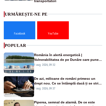
transportatori
URMĂREȘTE-NE PE
Facebook
YouTube
POPULAR
România în alertă energetică |
Vulnerabilitatea de pe Dunăre care pune
în pericol Centrala Cernavodă era
1 aug. 2026, 09:32
cunoscută de pe vremea lui Ceaușescu
De azi, milioane de români primesc un
drept nou. Ce se întâmplă dacă ți se strică
un produs
1 aug. 2026, 09:37
Piperea, semnal de alarmă. De ce este