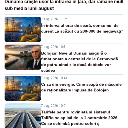
Dunărea crește ușor la intrarea în țară, dar rămâne mult
sub media lunii august
7 aug. 2026, 13:02
În intervalul orar de seară, consumul de
curent „a scăzut cu 200-300 de megawați”
7 aug. 2026, 10:51
Bolojan: Nivelul Dunării asigură o
funcționare a centralei de la Cernavodă
de patru-cinci zile dacă debitele vor
scădea
7 aug. 2026, 10:43
Criza din energie. Cine scapă de măsurile
de raționalizare impuse de Bolojan
7 aug. 2026, 10:01
Tarifele pentru rovinietă și sistemul
TollRo se aplică de la 1 octombrie 2026.
Ce se schimbă pentru șoferi și