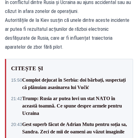
în conflictul dintre Rusia și Ucraina au ajuns accidental sau au
căzut în afara zonelor de operațiuni.
Autoritățile de la Kiev susțin că unele dintre aceste incidente
ar putea fi rezultatul acțiunilor de război electronic
desfășurate de Rusia, care ar fi influențat traiectoria
aparatelor de zbor fără pilot.
CITEȘTE ȘI
Complot dejucat în Serbia: doi bărbați, suspectați
15:50
că plănuiau asasinarea lui Vučić
Trump: Rusia ar putea lovi un stat NATO în
21:42
această toamnă. Ce spune despre armele pentru
Ucraina
Gest superb făcut de Adrian Mutu pentru soția sa,
20:43
Sandra. Zeci de mii de oameni au văzut imaginile