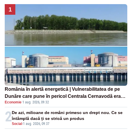
1
România în alertă energetică | Vulnerabilitatea de pe
Dunăre care pune în pericol Centrala Cernavodă era
Economie
·
1 aug. 2026, 09:32
cunoscută de pe vremea lui Ceaușescu
2
De azi, milioane de români primesc un drept nou. Ce se
întâmplă dacă ți se strică un produs
Social
-
1 aug. 2026, 09:37