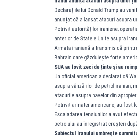
Iranul anunță atacuri asupra unor ț
Declarațiile lui Donald Trump au veni
anunțat că a lansat atacuri asupra un
Potrivit autorităților iraniene, opera
anterior de Statele Unite asupra Iranu
Armata iraniană a transmis că printre
Bahrain care găzduiește forțe ameri
SUA au lovit zeci de ținte și au reim
Un oficial american a declarat că Was
asupra vânzărilor de petrol iranian, 
atacurile asupra navelor din apropie
Potrivit armatei americane, au fost lo
Escaladarea tensiunilor a avut efecte
petrolului au înregistrat creșteri dup
Subiectul Iranului umbrește summit