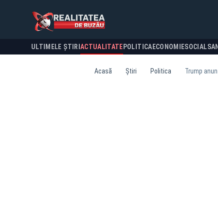
ULTIMELE ȘTIRI
ACTUALITATE
POLITICA
ECONOMIE
SOCIAL
SA
Acasă
Știri
Politica
Trump anunță