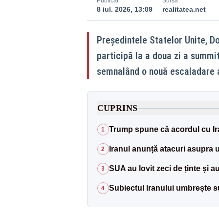
Publicat
Sursă
8 iul. 2026, 13:09
realitatea.net
Președintele Statelor Unite, D
participă la a doua zi a summit
semnalând o nouă escaladare a t
CUPRINS
Trump spune că acordul cu Ir
1
Iranul anunță atacuri asupra 
2
SUA au lovit zeci de ținte și 
3
Subiectul Iranului umbrește 
4