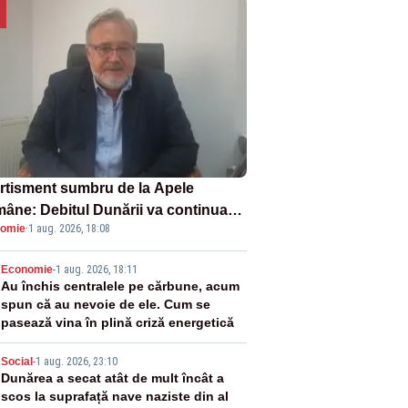
rtisment sumbru de la Apele
âne: Debitul Dunării va continua
omie
·
1 aug. 2026, 18:08
scadă. Cernavodă s-ar putea închide
 zile
2
Economie
-
1 aug. 2026, 18:11
Au închis centralele pe cărbune, acum
spun că au nevoie de ele. Cum se
pasează vina în plină criză energetică
3
Social
-
1 aug. 2026, 23:10
Dunărea a secat atât de mult încât a
scos la suprafață nave naziste din al