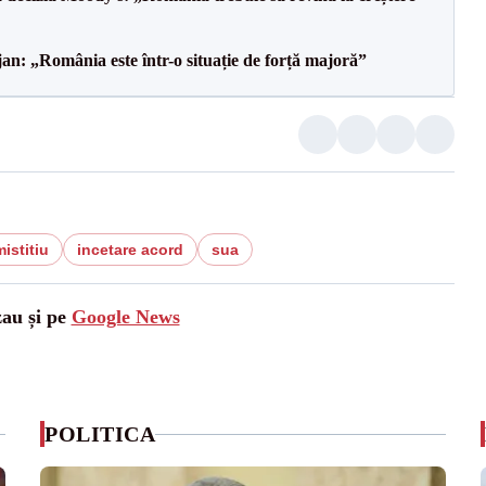
an: „România este într-o situație de forță majoră”
istitiu
incetare acord
sua
zau și pe
Google News
POLITICA