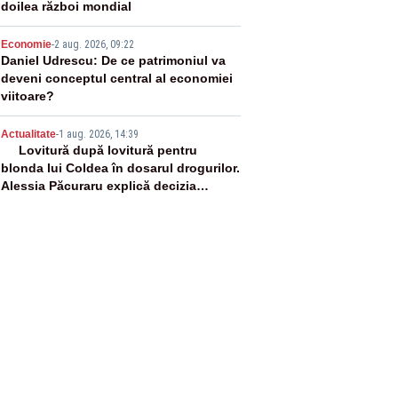
doilea război mondial
4
Economie
-
2 aug. 2026, 09:22
Daniel Udrescu: De ce patrimoniul va
deveni conceptul central al economiei
viitoare?
5
Actualitate
-
1 aug. 2026, 14:39
Lovitură după lovitură pentru
blonda lui Coldea în dosarul drogurilor.
Alessia Păcuraru explică decizia
magistraților