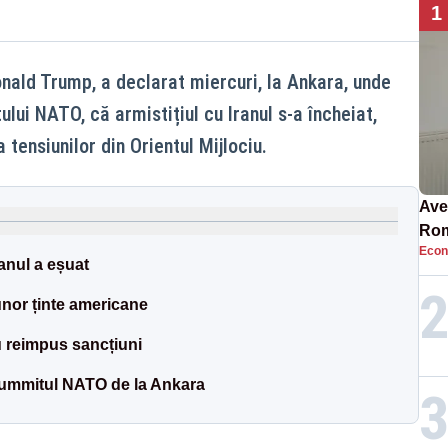
1
onald Trump, a declarat miercuri, la Ankara, unde
ului NATO, că armistițiul cu Iranul s-a încheiat,
ensiunilor din Orientul Mijlociu.
Ave
Rom
Econ
să 
anul a eșuat
în 4
unor ținte americane
au reimpus sancțiuni
summitul NATO de la Ankara