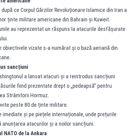
inte americane
t după ce Corpul Gărzilor Revoluționare Islamice din Iran a
or ținte militare americane din Bahrain și Kuweit.
țiunile au reprezentat un răspuns la atacurile desfășurate
lui.
 obiectivele vizate s-a numărat și o bază aeriană din
cane.
pus sancțiuni
hingtonul a lansat atacuri și a reintrodus sancțiuni
măsurile fiind prezentate drept o „pedeapsă” pentru
rea Strâmtorii Hormuz.
vite peste 80 de ținte militare.
 imediate și pe piețele internaționale, unde prețurile
ă anunțarea atacurilor și a noilor sancțiuni.
ul NATO de la Ankara