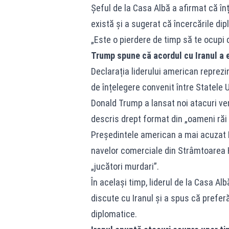
Șeful de la Casa Albă a afirmat că î
există și a sugerat că încercările dip
„Este o pierdere de timp să te ocupi
Trump spune că acordul cu Iranul a 
Declarația liderului american repre
de înțelegere convenit între Statele
Donald Trump a lansat noi atacuri ver
descris drept format din „oameni răi 
Președintele american a mai acuzat Ir
navelor comerciale din Strâmtoarea H
„jucători murdari”.
În același timp, liderul de la Casa Al
discute cu Iranul și a spus că preferă
diplomatice.