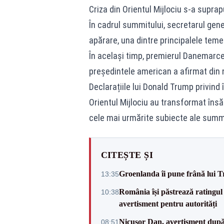
Criza din Orientul Mijlociu s-a supra
În cadrul summitului, secretarul gener
apărare, una dintre principalele te
În același timp, premierul Danemarce
președintele american a afirmat din n
Declarațiile lui Donald Trump privind î
Orientul Mijlociu au transformat însă
cele mai urmărite subiecte ale summ
CITEȘTE ȘI
Groenlanda îi pune frână lui 
13:35
România își păstrează ratingul 
10:38
avertisment pentru autorități
Nicușor Dan, avertisment după 
08:51