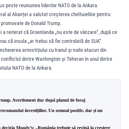
pus peste reuniunea liderilor NATO de la Ankara.
al al Alianței a salutat creșterea cheltuielilor pentru
me promovate de Donald Trump.
i a reiterat că Groenlanda „nu este de vânzare”, după ce
ou că insula „ar trebui să fie controlată de SUA”.
ncheierea armistițiului cu Iranul și noile atacuri din
 conflictul dintre Washington și Teheran în unul dintre
itului NATO de la Ankara.
Trump. Avertisment dur după planul de foraj
recomandat investițiilor. Un semnal pozitiv, dar și un
decizia Moody’s: „România trebuie să revină la creștere