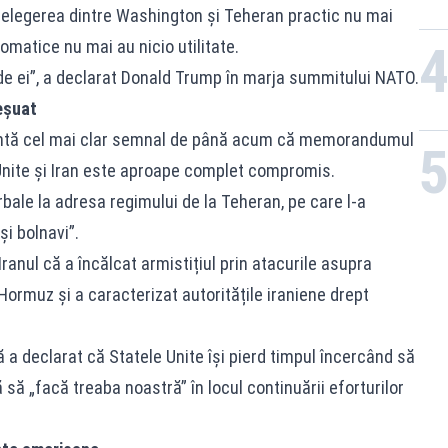
nțelegerea dintre Washington și Teheran practic nu mai
lomatice nu mai au nicio utilitate.
 de ei”, a declarat Donald Trump în marja summitului NATO.
eșuat
zintă cel mai clar semnal de până acum că memorandumul
 Unite și Iran este aproape complet compromis.
bale la adresa regimului de la Teheran, pe care l-a
și bolnavi”.
anul că a încălcat armistițiul prin atacurile asupra
ormuz și a caracterizat autoritățile iraniene drept
bă a declarat că Statele Unite își pierd timpul încercând să
 să „facă treaba noastră” în locul continuării eforturilor