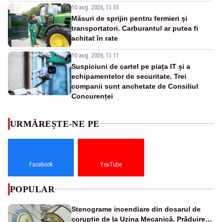
10 aug. 2026, 13:33
Măsuri de sprijin pentru fermieri și
transportatori. Carburantul ar putea fi
achitat în rate
10 aug. 2026, 13:11
Suspiciuni de cartel pe piața IT și a
echipamentelor de securitate. Trei
companii sunt anchetate de Consiliul
Concurenței
URMĂREȘTE-NE PE
Facebook
YouTube
POPULAR
Stenograme incendiare din dosarul de
corupție de la Uzina Mecanică. Prăduirea