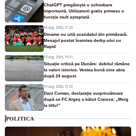
ChatGPT pregătește o schimbare
importantă. Utilizatorii gratis primesc o
funcție mult așteptată
10 aug. 2026, 17:20
Dinamo nu uită scandalul din primăvară.
Mesajul postat înaintea derby-ului cu
Rapid
10 aug. 2026, 16:31
Situație critică pe Dunăre: debitul rămâne
la valori istorice. Vestea bună vine abia
după 24 august
10 aug. 2026, 15:22
Dani Coman, declarație surprinzătoare
după ce FC Argeș a bătut Craiova: „Merg
la titlu!”
POLITICA