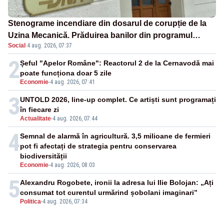
Stenograme incendiare din dosarul de corupție de la
Uzina Mecanică. Prăduirea banilor din programul
Social
·
4 aug. 2026, 07:37
SAFE, interceptată de DNA
2
Șeful "Apelor Române": Reactorul 2 de la Cernavodă mai
poate funcționa doar 5 zile
Economie
-
4 aug. 2026, 07:41
3
UNTOLD 2026, line-up complet. Ce artiști sunt programați
în fiecare zi
Actualitate
-
4 aug. 2026, 07:44
4
Semnal de alarmă în agricultură. 3,5 milioane de fermieri
pot fi afectați de strategia pentru conservarea
biodiversității
Economie
-
4 aug. 2026, 08:03
5
Alexandru Rogobete, ironii la adresa lui Ilie Bolojan: „Ați
consumat tot curentul urmărind șobolani imaginari”
Politica
-
4 aug. 2026, 07:34