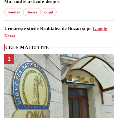
Mai multe articole despre
baietel
deces
copil
Urmărește știrile Realitatea de Buzau și pe
Google
News
CELE MAI CITITE
1