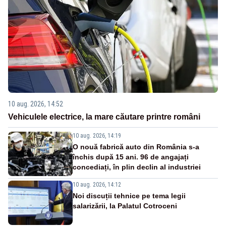
10 aug. 2026, 14:52
Vehiculele electrice, la mare căutare printre români
10 aug. 2026, 14:19
O nouă fabrică auto din România s-a
închis după 15 ani. 96 de angajați
concediați, în plin declin al industriei
10 aug. 2026, 14:12
Noi discuții tehnice pe tema legii
salarizării, la Palatul Cotroceni