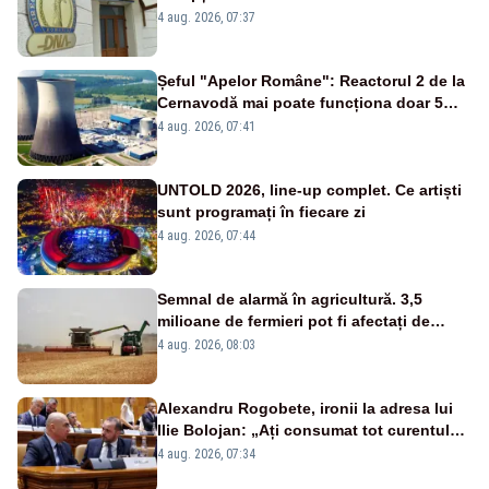
banilor din programul SAFE, interceptată
4 aug. 2026, 07:37
de DNA
Șeful "Apelor Române": Reactorul 2 de la
Cernavodă mai poate funcționa doar 5
zile
4 aug. 2026, 07:41
UNTOLD 2026, line-up complet. Ce artiști
sunt programați în fiecare zi
4 aug. 2026, 07:44
Semnal de alarmă în agricultură. 3,5
milioane de fermieri pot fi afectați de
strategia pentru conservarea
4 aug. 2026, 08:03
biodiversității
Alexandru Rogobete, ironii la adresa lui
Ilie Bolojan: „Ați consumat tot curentul
urmărind șobolani imaginari”
4 aug. 2026, 07:34