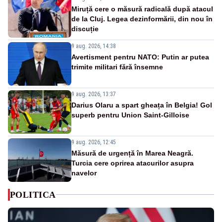
Miruță cere o măsură radicală după atacul
de la Cluj. Legea dezinformării, din nou în
discuție
9 aug. 2026, 14:38
Avertisment pentru NATO: Putin ar putea
trimite militari fără însemne
9 aug. 2026, 13:37
Darius Olaru a spart gheața în Belgia! Gol
superb pentru Union Saint-Gilloise
9 aug. 2026, 12:45
Măsură de urgență în Marea Neagră.
Turcia cere oprirea atacurilor asupra
navelor
POLITICA