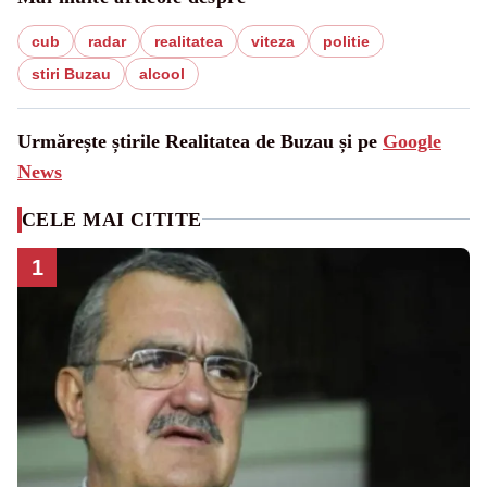
cub
radar
realitatea
viteza
politie
stiri Buzau
alcool
Urmărește știrile Realitatea de Buzau și pe
Google
News
CELE MAI CITITE
1