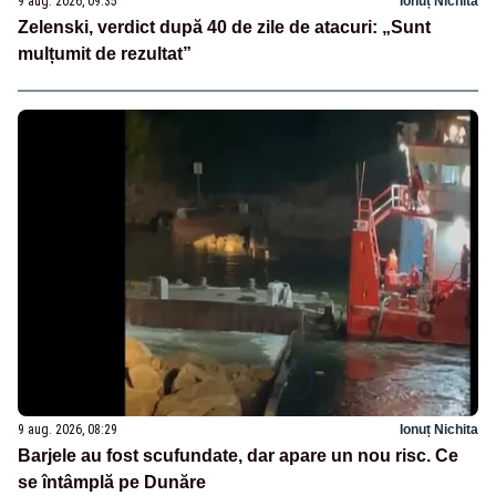
9 aug. 2026, 09:35
Ionuț Nichita
Zelenski, verdict după 40 de zile de atacuri: „Sunt
mulțumit de rezultat”
9 aug. 2026, 08:29
Ionuț Nichita
Barjele au fost scufundate, dar apare un nou risc. Ce
se întâmplă pe Dunăre