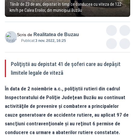
Tânăr de 23 de ani, depistat în timp ce conducea cu viteza de 122
km/h pe Calea Eroilor, din municipiul Buzău
Realitatea de Buzau
Scris de
Publicat:
3 nov. 2022, 16:25
Poliţiştii au depistat 41 de şoferi care au depăşit
limitele legale de viteză
În data de 2 noiembrie a.c., poliţiştii rutieri din cadrul
Inspectoratului de Poliţie Judeţean Buzău au continuat
activităţile de prevenire şi combatere a principalelor
cauze generatoare de accidente rutiere, au aplicat 97 de
sancţiuni contravenţionale şi au reţinut 6 permise de
conducere ca urmare a abaterilor rutiere constatate.