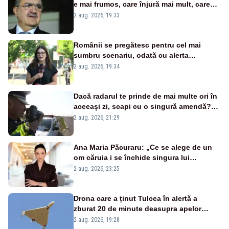
e mai frumos, care înjură mai mult, care
țipă mai tare, ci pe proiecte”
2 aug. 2026, 19:33
Românii se pregătesc pentru cel mai
sumbru scenariu, odată cu alerta
energetică
2 aug. 2026, 19:34
Dacă radarul te prinde de mai multe ori în
aceeași zi, scapi cu o singură amendă?
Ce spune legea
2 aug. 2026, 21:29
Ana Maria Păcuraru: „Ce se alege de un
om căruia i se închide singura lui
portiță?”
2 aug. 2026, 23:25
Drona care a ținut Tulcea în alertă a
zburat 20 de minute deasupra apelor
României. Au fost ridicate două F-16
2 aug. 2026, 19:28