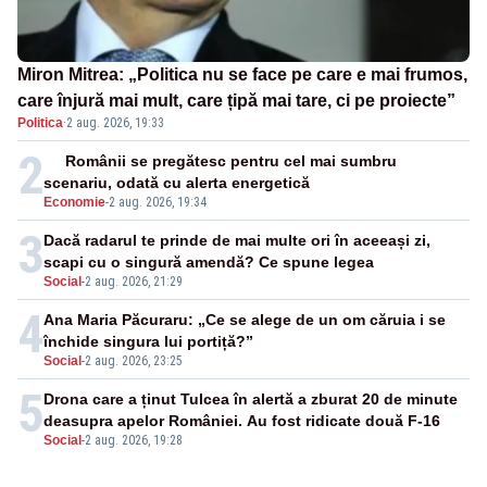
Miron Mitrea: „Politica nu se face pe care e mai frumos,
care înjură mai mult, care țipă mai tare, ci pe proiecte”
Politica
·
2 aug. 2026, 19:33
2
Românii se pregătesc pentru cel mai sumbru
scenariu, odată cu alerta energetică
Economie
-
2 aug. 2026, 19:34
3
Dacă radarul te prinde de mai multe ori în aceeași zi,
scapi cu o singură amendă? Ce spune legea
Social
-
2 aug. 2026, 21:29
4
Ana Maria Păcuraru: „Ce se alege de un om căruia i se
închide singura lui portiță?”
Social
-
2 aug. 2026, 23:25
5
Drona care a ținut Tulcea în alertă a zburat 20 de minute
deasupra apelor României. Au fost ridicate două F-16
Social
-
2 aug. 2026, 19:28