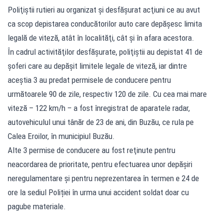
Poliţiştii rutieri au organizat şi desfăşurat acţiuni ce au avut
ca scop depistarea conducătorilor auto care depăşesc limita
legală de viteză, atât în localităţi, cât şi în afara acestora.
În cadrul activităţilor desfăşurate, poliţiştii au depistat 41 de
şoferi care au depăşit limitele legale de viteză, iar dintre
aceştia 3 au predat permisele de conducere pentru
următoarele 90 de zile, respectiv 120 de zile. Cu cea mai mare
viteză – 122 km/h – a fost înregistrat de aparatele radar,
autovehiculul unui tânăr de 23 de ani, din Buzău, ce rula pe
Calea Eroilor, în municipiul Buzău.
Alte 3 permise de conducere au fost reţinute pentru
neacordarea de prioritate, pentru efectuarea unor depăşiri
neregulamentare și pentru neprezentarea în termen e 24 de
ore la sediul Poliției în urma unui accident soldat doar cu
pagube materiale.