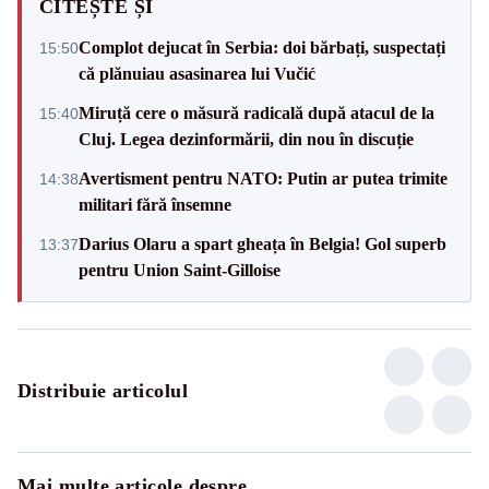
CITEȘTE ȘI
Complot dejucat în Serbia: doi bărbați, suspectați
15:50
că plănuiau asasinarea lui Vučić
Miruță cere o măsură radicală după atacul de la
15:40
Cluj. Legea dezinformării, din nou în discuție
Avertisment pentru NATO: Putin ar putea trimite
14:38
militari fără însemne
Darius Olaru a spart gheața în Belgia! Gol superb
13:37
pentru Union Saint-Gilloise
Distribuie articolul
Mai multe articole despre