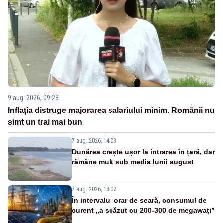
9 aug. 2026, 09:28
Inflația distruge majorarea salariului minim. Românii nu
simt un trai mai bun
7 aug. 2026, 14:03
Dunărea crește ușor la intrarea în țară, dar
rămâne mult sub media lunii august
7 aug. 2026, 13:02
În intervalul orar de seară, consumul de
curent „a scăzut cu 200-300 de megawați”