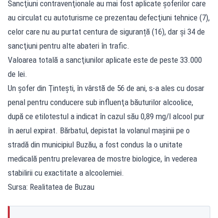
Sancţiuni contravenţionale au mai fost aplicate şoferilor care
au circulat cu autoturisme ce prezentau defecţiuni tehnice (7),
celor care nu au purtat centura de siguranță (16), dar şi 34 de
sancţiuni pentru alte abateri în trafic.
Valoarea totală a sancţiunilor aplicate este de peste 33.000
de lei.
Un şofer din Ţinteşti, în vârstă de 56 de ani, s-a ales cu dosar
penal pentru conducere sub influenţa băuturilor alcoolice,
după ce etilotestul a indicat în cazul său 0,89 mg/l alcool pur
în aerul expirat. Bărbatul, depistat la volanul maşinii pe o
stradă din municipiul Buzău, a fost condus la o unitate
medicală pentru prelevarea de mostre biologice, în vederea
stabilirii cu exactitate a alcoolemiei.
Sursa: Realitatea de Buzau