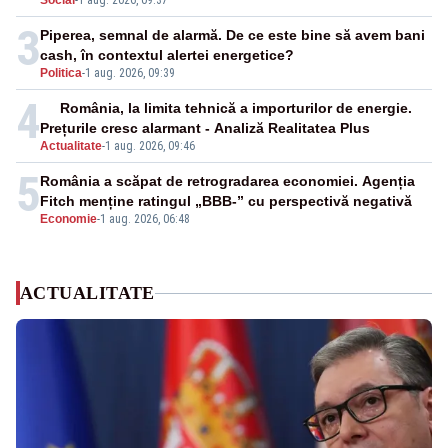
Social
-
1 aug. 2026, 09:37
3
Piperea, semnal de alarmă. De ce este bine să avem bani
cash, în contextul alertei energetice?
Politica
-
1 aug. 2026, 09:39
4
România, la limita tehnică a importurilor de energie.
Prețurile cresc alarmant - Analiză Realitatea Plus
Actualitate
-
1 aug. 2026, 09:46
5
România a scăpat de retrogradarea economiei. Agenția
Fitch menține ratingul „BBB-” cu perspectivă negativă
Economie
-
1 aug. 2026, 06:48
ACTUALITATE