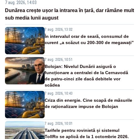
7 aug. 2026, 14:03
Dunărea crește ușor la intrarea în țară, dar rămâne mult
sub media lunii august
7 aug. 2026, 13:02
În intervalul orar de seară, consumul de
curent „a scăzut cu 200-300 de megawați”
7 aug. 2026, 10:51
Bolojan: Nivelul Dunării asigură o
funcționare a centralei de la Cernavodă
de patru-cinci zile dacă debitele vor
scădea
7 aug. 2026, 10:43
Criza din energie. Cine scapă de măsurile
de raționalizare impuse de Bolojan
7 aug. 2026, 10:01
Tarifele pentru rovinietă și sistemul
TollRo se aplică de la 1 octombrie 2026.