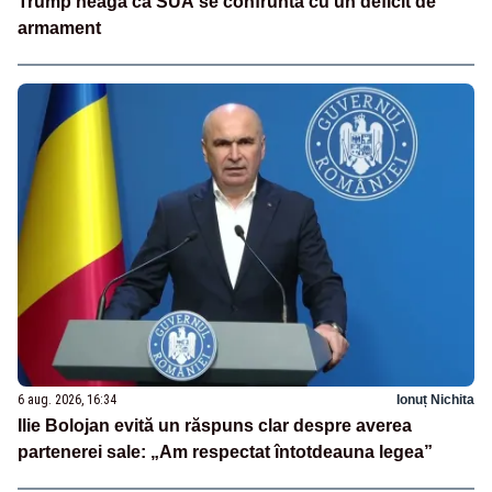
Trump neagă că SUA se confruntă cu un deficit de
armament
6 aug. 2026, 16:34
Ionuț Nichita
Ilie Bolojan evită un răspuns clar despre averea
partenerei sale: „Am respectat întotdeauna legea”