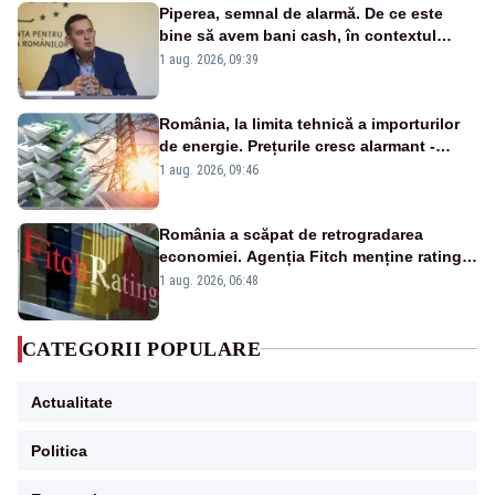
Piperea, semnal de alarmă. De ce este
bine să avem bani cash, în contextul
alertei energetice?
1 aug. 2026, 09:39
România, la limita tehnică a importurilor
de energie. Prețurile cresc alarmant -
Analiză Realitatea Plus
1 aug. 2026, 09:46
România a scăpat de retrogradarea
economiei. Agenția Fitch menține ratingul
„BBB-” cu perspectivă negativă
1 aug. 2026, 06:48
CATEGORII POPULARE
Actualitate
Politica