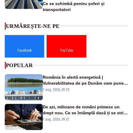
Ce se schimbă pentru șoferi și
transportatori
URMĂREȘTE-NE PE
Facebook
YouTube
POPULAR
România în alertă energetică |
Vulnerabilitatea de pe Dunăre care pune
în pericol Centrala Cernavodă era
1 aug. 2026, 09:32
cunoscută de pe vremea lui Ceaușescu
De azi, milioane de români primesc un
drept nou. Ce se întâmplă dacă ți se strică
un produs
1 aug. 2026, 09:37