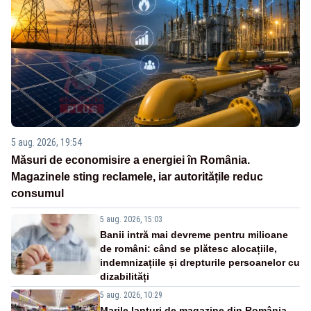
5 aug. 2026, 19:54
Măsuri de economisire a energiei în România.
Magazinele sting reclamele, iar autoritățile reduc
consumul
5 aug. 2026, 15:03
Banii intră mai devreme pentru milioane
de români: când se plătesc alocațiile,
indemnizațiile și drepturile persoanelor cu
dizabilități
5 aug. 2026, 10:29
Marile lanțuri de magazine din România