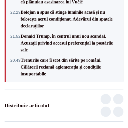
că plănuiau asasinarea lui Vučić
Bolojan a spus că stinge luminile acasă și nu
22:29
folosește aerul condiționat. Adevărul din spatele
declarațiilor
Donald Trump, în centrul unui nou scandal.
21:52
Acuzații privind accesul preferențial la postările
sale
Trenurile care îi scot din sărite pe români.
20:49
Călătorii reclamă aglomerația și condițiile
insuportabile
Distribuie articolul