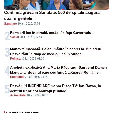
Continuă greva în Sănătate. 500 de spitale asigură
doar urgențele
Sanatate
·
30 iul. 2026, 07:51
2
Fermierii ies în stradă, astăzi, în fața Guvernului!
Social
-
30 iul. 2026, 07:54
3
Manevră mascată. Salarii mărite în secret la Ministerul
Dezvoltării în timp ce medicii ies în stradă
Politica
-
30 iul. 2026, 08:00
4
Ancheta explozivă Ana Maria Păcuraru: Șantierul Damen
Mangalia, dosarul care scufundă apărarea României
Economie
-
30 iul. 2026, 08:09
5
Dezvăluiri INCENDIARE marca Rizea TV: Ion Bazac, în
centrul unor noi acuzații publice
Actualitate
-
30 iul. 2026, 07:51