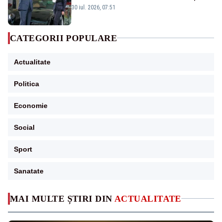
publice
30 iul. 2026, 07:51
CATEGORII POPULARE
Actualitate
Politica
Economie
Social
Sport
Sanatate
MAI MULTE ȘTIRI DIN
ACTUALITATE