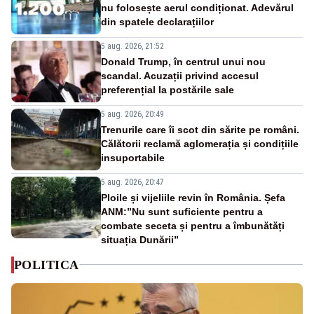
nu folosește aerul condiționat. Adevărul
din spatele declarațiilor
5 aug. 2026, 21:52
Donald Trump, în centrul unui nou
scandal. Acuzații privind accesul
preferențial la postările sale
5 aug. 2026, 20:49
Trenurile care îi scot din sărite pe români.
Călătorii reclamă aglomerația și condițiile
insuportabile
5 aug. 2026, 20:47
Ploile și vijeliile revin în România. Șefa
ANM:”Nu sunt suficiente pentru a
combate seceta și pentru a îmbunătăți
situația Dunării”
POLITICA