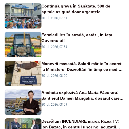
Continuă greva în Sănătate. 500 de
spitale asigură doar urgențele
30 iul. 2026, 07:51
Fermierii ies în stradă, astăzi, în fața
Guvernului!
30 iul. 2026, 07:54
Manevră mascată. Salarii mărite în secret
la Ministerul Dezvoltării în timp ce medicii
ies în stradă
30 iul. 2026, 08:00
Ancheta explozivă Ana Maria Păcuraru:
Șantierul Damen Mangalia, dosarul care
scufundă apărarea României
30 iul. 2026, 08:09
Dezvăluiri INCENDIARE marca Rizea TV:
Ion Bazac, în centrul unor noi acuzații