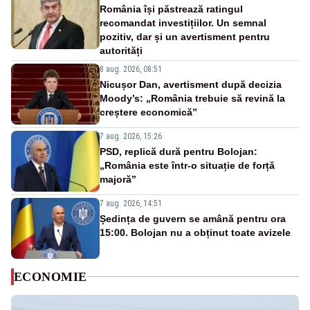
România își păstrează ratingul
recomandat investițiilor. Un semnal
pozitiv, dar și un avertisment pentru
autorități
8 aug. 2026, 08:51
Nicușor Dan, avertisment după decizia
Moody’s: „România trebuie să revină la
creștere economică”
7 aug. 2026, 15:26
PSD, replică dură pentru Bolojan:
„România este într-o situație de forță
majoră”
7 aug. 2026, 14:51
Ședința de guvern se amână pentru ora
15:00. Bolojan nu a obținut toate avizele
ECONOMIE