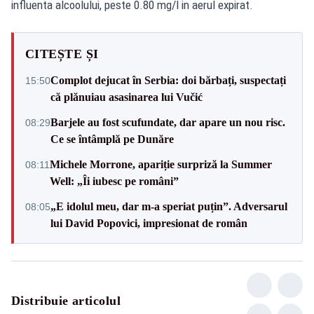
influenta alcoolului, peste 0.80 mg/l in aerul expirat.
CITEȘTE ȘI
Complot dejucat în Serbia: doi bărbați, suspectați
15:50
că plănuiau asasinarea lui Vučić
Barjele au fost scufundate, dar apare un nou risc.
08:29
Ce se întâmplă pe Dunăre
Michele Morrone, apariție surpriză la Summer
08:11
Well: „Îi iubesc pe români”
„E idolul meu, dar m-a speriat puțin”. Adversarul
08:05
lui David Popovici, impresionat de român
Distribuie articolul