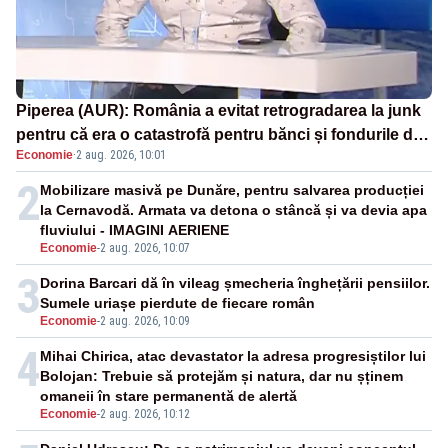
Piperea (AUR): România a evitat retrogradarea la junk
pentru că era o catastrofă pentru bănci și fondurile de
Economie
·
2 aug. 2026, 10:01
pensii
2
Mobilizare masivă pe Dunăre, pentru salvarea producției
la Cernavodă. Armata va detona o stâncă și va devia apa
fluviului - IMAGINI AERIENE
Economie
-
2 aug. 2026, 10:07
3
Dorina Barcari dă în vileag șmecheria înghețării pensiilor.
Sumele uriașe pierdute de fiecare român
Economie
-
2 aug. 2026, 10:09
4
Mihai Chirica, atac devastator la adresa progresiștilor lui
Bolojan: Trebuie să protejăm și natura, dar nu șținem
omaneii în stare permanentă de alertă
Economie
-
2 aug. 2026, 10:12