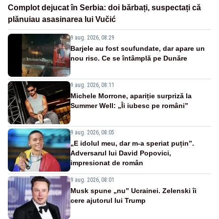
Complot dejucat în Serbia: doi bărbați, suspectați că
plănuiau asasinarea lui Vučić
9 aug. 2026, 08:29
Barjele au fost scufundate, dar apare un
nou risc. Ce se întâmplă pe Dunăre
9 aug. 2026, 08:11
Michele Morrone, apariție surpriză la
Summer Well: „Îi iubesc pe români”
9 aug. 2026, 08:05
„E idolul meu, dar m-a speriat puțin”.
Adversarul lui David Popovici,
impresionat de român
9 aug. 2026, 08:01
Musk spune „nu” Ucrainei. Zelenski îi
cere ajutorul lui Trump