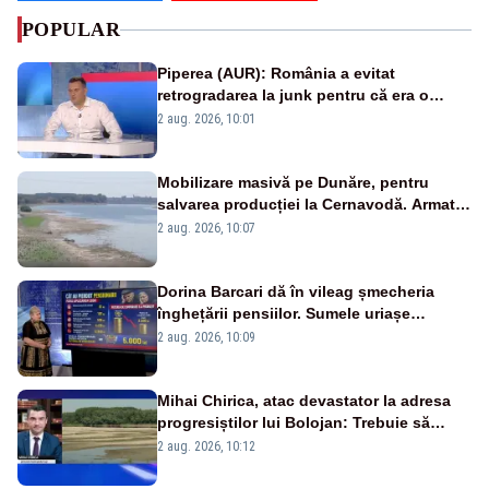
POPULAR
Piperea (AUR): România a evitat
retrogradarea la junk pentru că era o
catastrofă pentru bănci și fondurile de
2 aug. 2026, 10:01
pensii
Mobilizare masivă pe Dunăre, pentru
salvarea producției la Cernavodă. Armata
va detona o stâncă și va devia apa
2 aug. 2026, 10:07
fluviului - IMAGINI AERIENE
Dorina Barcari dă în vileag șmecheria
înghețării pensiilor. Sumele uriașe
pierdute de fiecare român
2 aug. 2026, 10:09
Mihai Chirica, atac devastator la adresa
progresiștilor lui Bolojan: Trebuie să
protejăm și natura, dar nu șținem omaneii
2 aug. 2026, 10:12
în stare permanentă de alertă