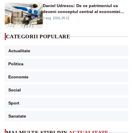
Daniel Udrescu: De ce patrimoniul va
deveni conceptul central al economiei
viitoare?
2 aug. 2026, 09:22
CATEGORII POPULARE
Actualitate
Politica
Economie
Social
Sport
Sanatate
MAI MULTE ȘTIRI DIN
ACTUALITATE