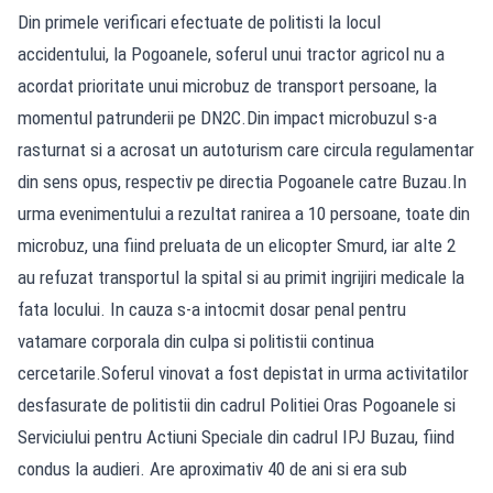
Din primele verificari efectuate de politisti la locul
accidentului, la Pogoanele, soferul unui tractor agricol nu a
acordat prioritate unui microbuz de transport persoane, la
momentul patrunderii pe DN2C.Din impact microbuzul s-a
rasturnat si a acrosat un autoturism care circula regulamentar
din sens opus, respectiv pe directia Pogoanele catre Buzau.In
urma evenimentului a rezultat ranirea a 10 persoane, toate din
microbuz, una fiind preluata de un elicopter Smurd, iar alte 2
au refuzat transportul la spital si au primit ingrijiri medicale la
fata locului. In cauza s-a intocmit dosar penal pentru
vatamare corporala din culpa si politistii continua
cercetarile.Soferul vinovat a fost depistat in urma activitatilor
desfasurate de politistii din cadrul Politiei Oras Pogoanele si
Serviciului pentru Actiuni Speciale din cadrul IPJ Buzau, fiind
condus la audieri. Are aproximativ 40 de ani si era sub