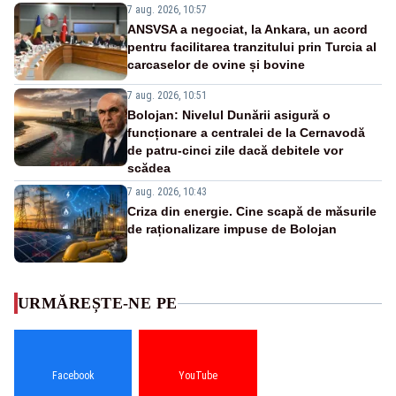
7 aug. 2026, 10:57
ANSVSA a negociat, la Ankara, un acord
pentru facilitarea tranzitului prin Turcia al
carcaselor de ovine și bovine
7 aug. 2026, 10:51
Bolojan: Nivelul Dunării asigură o
funcționare a centralei de la Cernavodă
de patru-cinci zile dacă debitele vor
scădea
7 aug. 2026, 10:43
Criza din energie. Cine scapă de măsurile
de raționalizare impuse de Bolojan
URMĂREȘTE-NE PE
Facebook
YouTube