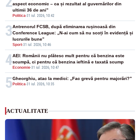
2
aspect economic – ca și rezultat al guvernărilor din
ultimii 36 de ani”
Politica
-
31 iul. 2026, 10:42
3
Antrenorul FCSB, după eliminarea rușinoasă din
Conference League: „N-ai cum să nu scoți în evidență și
lucrurile bune”
Sport
-
31 iul. 2026, 10:46
4
AEI: Românii nu plătesc mult pentru că benzina este
scumpă, ci pentru că benzina ieftină e taxată scump
Economie
-
31 iul. 2026, 10:47
5
Gheorghiu, atac la medici: „Fac grevă pentru majorări?”
Politica
-
31 iul. 2026, 10:35
ACTUALITATE