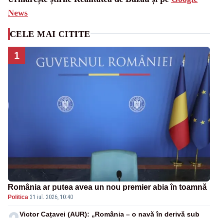
News
CELE MAI CITITE
1
România ar putea avea un nou premier abia în toamnă
Politica
·
31 iul. 2026, 10:40
Victor Cațavei (AUR): „România – o navă în derivă sub