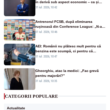
în derivă sub aspect economic – ca și
rezultat al guvernărilor din ultimii 36 de
31 iul. 2026, 10:42
ani”
Antrenorul FCSB, după eliminarea
rușinoasă din Conference League: „N-ai
cum să nu scoți în evidență și lucrurile
31 iul. 2026, 10:46
bune”
AEI: Românii nu plătesc mult pentru că
benzina este scumpă, ci pentru că
benzina ieftină e taxată scump
31 iul. 2026, 10:47
Gheorghiu, atac la medici: „Fac grevă
pentru majorări?”
31 iul. 2026, 10:35
CATEGORII POPULARE
Actualitate