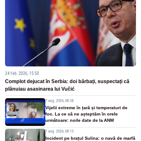
24 feb. 2026, 15:50
Complot dejucat în Serbia: doi bărbați, suspectați că
plănuiau asasinarea lui Vučić
7 aug. 2026, 08:38
Vijelii extreme în țară și temperaturi de
foc. La ce să ne așteptăm în orele
următoare: noile date de la ANM
7 aug. 2026, 08:13
Incident pe brațul Sulina: o navă de marfă