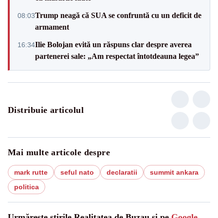
Trump neagă că SUA se confruntă cu un deficit de
08:03
armament
Ilie Bolojan evită un răspuns clar despre averea
16:34
partenerei sale: „Am respectat întotdeauna legea”
Distribuie articolul
Mai multe articole despre
mark rutte
seful nato
declaratii
summit ankara
politica
Urmărește știrile Realitatea de Buzau și pe
Google