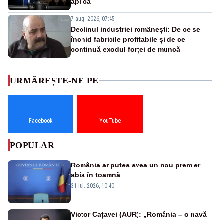
aplică
7 aug. 2026, 07:45
Declinul industriei românești: De ce se
închid fabricile profitabile și de ce
continuă exodul forței de muncă
URMĂREȘTE-NE PE
Facebook
YouTube
POPULAR
România ar putea avea un nou premier
abia în toamnă
31 iul. 2026, 10:40
Victor Cațavei (AUR): „România – o navă