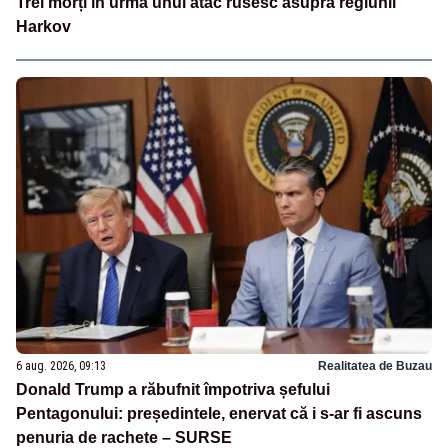
Trei morți în urma unui atac rusesc asupra regiunii
Harkov
6 aug. 2026, 09:13
Realitatea de Buzau
Donald Trump a răbufnit împotriva șefului
Pentagonului: președintele, enervat că i s-ar fi ascuns
penuria de rachete – SURSE