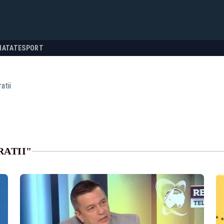
NATATE
SPORT
atii
RATII"