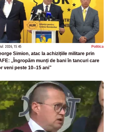
iul. 2026, 15:45
Politica
orge Simion, atac la achizițiile militare prin
FE: „Îngropăm munți de bani în tancuri care
r veni peste 10–15 ani”