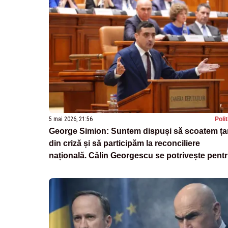
5 mai 2026, 21:56
Poli
George Simion: Suntem dispuși să scoatem ța
din criză și să participăm la reconciliere
națională. Călin Georgescu se potrivește pent
funcția de premier”