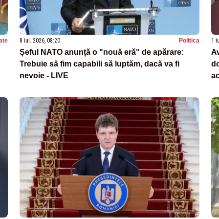
ate
8 iul. 2026, 08:20
Politica
1 i
Șeful NATO anunță o "nouă eră" de apărare:
Av
Trebuie să fim capabili să luptăm, dacă va fi
do
nevoie - LIVE
ac
Pa