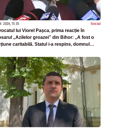
ul. 2026, 15:35
Social
ocatul lui Viorel Pașca, prima reacție în
sarul „Azilelor groazei” din Bihor: „A fost o
țiune caritabilă. Statul i-a respins, domnul
șca i-a salvat de pe drumuri”