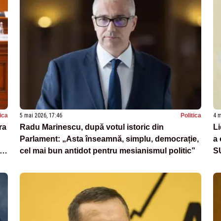
tica
5 mai 2026, 17:46
Politica
4 m
ra
Radu Marinescu, după votul istoric din
Li
Parlament: „Asta înseamnă, simplu, democrație,
a 
ru
cel mai bun antidot pentru mesianismul politic”
S