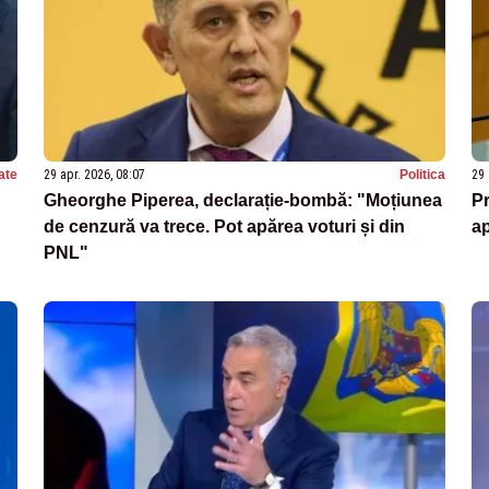
ate
29 apr. 2026, 08:07
Politica
29 
Gheorghe Piperea, declarație-bombă: "Moțiunea
Pr
”
de cenzură va trece. Pot apărea voturi și din
ap
PNL"