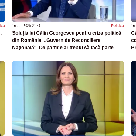
tica
16 apr. 2026, 21:49
Politica
16 
,
Soluția lui Călin Georgescu pentru criza politică
C
din România: „Guvern de Reconciliere
co
Națională”. Ce partide ar trebui să facă parte
Pr
VIDEO