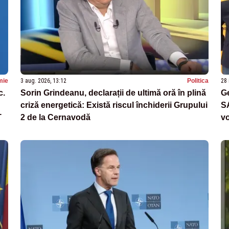
mie
3 aug. 2026, 13:12
Politica
28 
c.
Sorin Grindeanu, declarații de ultimă oră în plină
Ge
criză energetică: Există riscul închiderii Grupului
SA
T
2 de la Cernavodă
vo