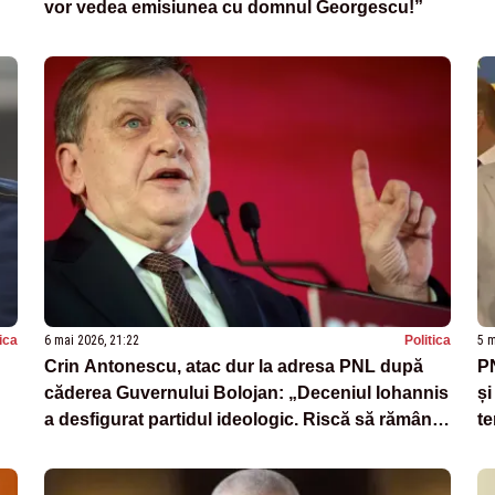
vor vedea emisiunea cu domnul Georgescu!”
tica
6 mai 2026, 21:22
Politica
5 m
Crin Antonescu, atac dur la adresa PNL după
PN
căderea Guvernului Bolojan: „Deceniul Iohannis
și
a desfigurat partidul ideologic. Riscă să rămână
te
doar în cartea de istorie”