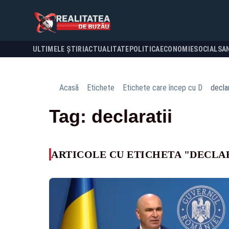
ULTIMELE ȘTIRI
ACTUALITATE
POLITICA
ECONOMIE
SOCIAL
SA
Acasă
Etichete
Etichete care încep cu D
declar
Tag: declaratii
ARTICOLE CU ETICHETA "DECLA