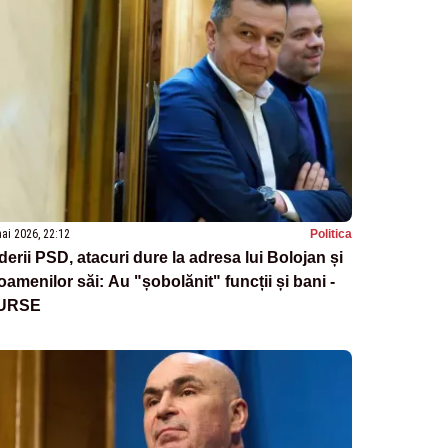
ai 2026, 22:12
Politica
derii PSD, atacuri dure la adresa lui Bolojan și
oamenilor săi: Au "șobolănit" funcții și bani -
URSE