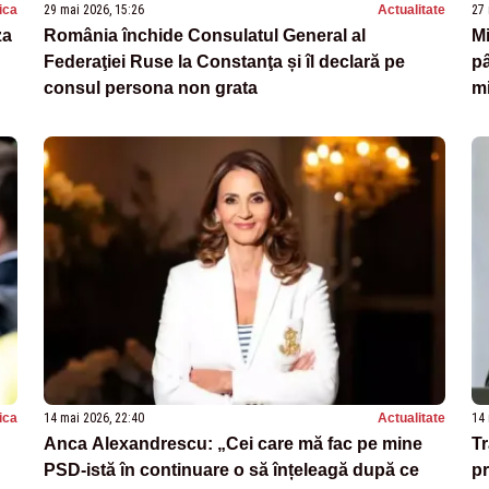
tica
29 mai 2026, 15:26
Actualitate
27 
za
România închide Consulatul General al
Mi
Federaţiei Ruse la Constanţa și îl declară pe
pâ
consul persona non grata
mi
tica
14 mai 2026, 22:40
Actualitate
14 
Anca Alexandrescu: „Cei care mă fac pe mine
Tr
PSD-istă în continuare o să înțeleagă după ce
pr