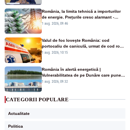
România, la limita tehnică a importurilor
de energie. Prețurile cresc alarmant -
Analiză Realitatea Plus
1 aug. 2026, 09:46
Valul de foc lovește România: cod
portocaliu de caniculă, urmat de cod roșu
duminică. Temperaturile urcă spre 40°C
1 aug. 2026, 10:15
România în alertă energetică |
Vulnerabilitatea de pe Dunăre care pune
în pericol Centrala Cernavodă era
1 aug. 2026, 09:32
cunoscută de pe vremea lui Ceaușescu
CATEGORII POPULARE
Actualitate
Politica