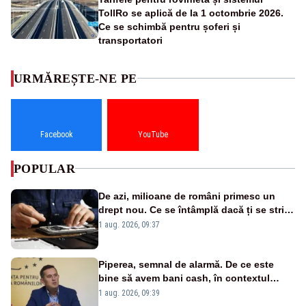
TollRo se aplică de la 1 octombrie 2026.
Ce se schimbă pentru șoferi și
transportatori
URMĂREȘTE-NE PE
Facebook
YouTube
POPULAR
De azi, milioane de români primesc un
drept nou. Ce se întâmplă dacă ți se strică
un produs
1 aug. 2026, 09:37
Piperea, semnal de alarmă. De ce este
bine să avem bani cash, în contextul
alertei energetice?
1 aug. 2026, 09:39