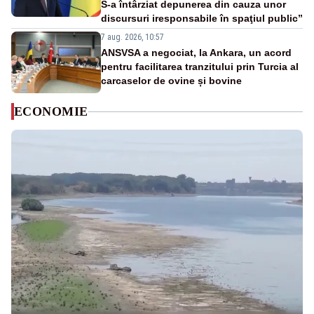
S-a întârziat depunerea din cauza unor
discursuri iresponsabile în spaţiul public”
7 aug. 2026, 10:57
ANSVSA a negociat, la Ankara, un acord
pentru facilitarea tranzitului prin Turcia al
carcaselor de ovine și bovine
ECONOMIE