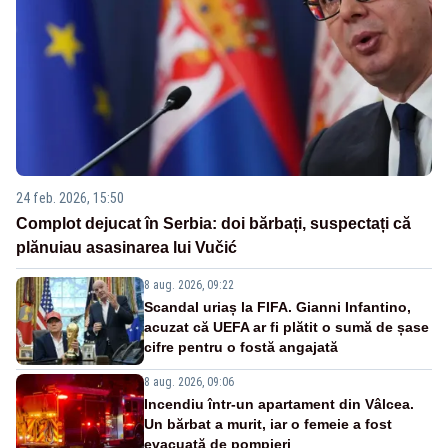
24 feb. 2026, 15:50
Complot dejucat în Serbia: doi bărbați, suspectați că
plănuiau asasinarea lui Vučić
8 aug. 2026, 09:22
Scandal uriaș la FIFA. Gianni Infantino,
acuzat că UEFA ar fi plătit o sumă de șase
cifre pentru o fostă angajată
8 aug. 2026, 09:06
Incendiu într-un apartament din Vâlcea.
Un bărbat a murit, iar o femeie a fost
evacuată de pompieri