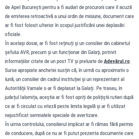
de Apel București pentru a fi audiat de procurorii care îl acuză
de emiterea retroactivă a unui ordin de misiune, document care
ar fi fost folosit ulterior în scopul justificării unei deplasări
oficiale.
În același dosar, ar fi fost reținuți și un consilier din cabinetul
șefului AVR, precum și un funcționar din Galați, potrivit
informațiilor citate de un post TV și preluate de
Adevărul.ro
.
Surse apropiate anchetei susțin că, în urmă cu aproximativ o
lună, un consilier din cadrul instituției și un reprezentant al
Autorității Vamale s-ar fi deplasat la Galați. Pe traseu, în
județul Ialomița, aceștia ar fi fost opriți de polițiștii rutieri după
ce ar fi circulat cu viteză peste limita legală și ar fi utilizat
nejustificat semnalele speciale de avertizare.
În urma controlului, consilierul implicat ar fi rămas fără permis
de conducere, după ce nu ar fi putut prezenta documente care