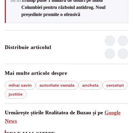
Trump pune 1 miliard de dolari pe masa
08:53
Columbiei pentru războiul antidrog. Noul
președinte promite o ofensivă
Distribuie articolul
Mai multe articole despre
mihai savin
autoritate vamala
ancheta
cercetari
justitie
Urmărește știrile Realitatea de Buzau și pe
Google
News