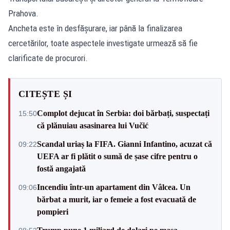
Prahova.
Ancheta este în desfășurare, iar până la finalizarea
cercetărilor, toate aspectele investigate urmează să fie
clarificate de procurori.
CITEȘTE ȘI
Complot dejucat în Serbia: doi bărbați, suspectați
15:50
că plănuiau asasinarea lui Vučić
Scandal uriaș la FIFA. Gianni Infantino, acuzat că
09:22
UEFA ar fi plătit o sumă de șase cifre pentru o
fostă angajată
Incendiu într-un apartament din Vâlcea. Un
09:06
bărbat a murit, iar o femeie a fost evacuată de
pompieri