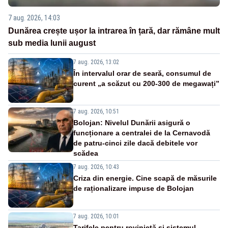
7 aug. 2026, 14:03
Dunărea crește ușor la intrarea în țară, dar rămâne mult
sub media lunii august
7 aug. 2026, 13:02
În intervalul orar de seară, consumul de
curent „a scăzut cu 200-300 de megawați”
7 aug. 2026, 10:51
Bolojan: Nivelul Dunării asigură o
funcționare a centralei de la Cernavodă
de patru-cinci zile dacă debitele vor
scădea
7 aug. 2026, 10:43
Criza din energie. Cine scapă de măsurile
de raționalizare impuse de Bolojan
7 aug. 2026, 10:01
Tarifele pentru rovinietă și sistemul