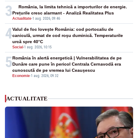
3
România, la limita tehnică a importurilor de energie.
Prețurile cresc alarmant - Analiză Realitatea Plus
Actualitate
-
1 aug. 2026, 09:46
4
Valul de foc lovește România: cod portocaliu de
caniculă, urmat de cod roșu duminică. Temperaturile
urcă spre 40°C
Social
-
1 aug. 2026, 10:15
5
România în alertă energetică | Vulnerabilitatea de pe
Dunăre care pune în pericol Centrala Cernavodă era
cunoscută de pe vremea lui Ceaușescu
Economie
-
1 aug. 2026, 09:32
ACTUALITATE