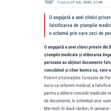
Publicat:
27 feb. 2025, 17:58
O angajată a unei clinici priva
falsificarea de ștampile medica
o schemă prin care zeci de pe
O angajată a unei clinici private din
ștampile medicale și eliberarea ileg
persoane au obținut documente false 
concubinul și chiar bunica sa, care a
Potrivit informațiilor furnizate de P
lucra ca referent medical, a falsifica
pentru a elibera concedii medicale ne
de documente, în schimbul unor sume
Mai mult, în două rânduri, în ianuarie