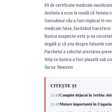
69 de certificate medicale neutilizat
Ancheta a scos la iveală că femeia n
Concubinul său a fost implicat în r
medicale false, facilitând transferul
Bunica suspectei este și ea cercetată
ilegală și că știa despre falsurile com
Parchetul a solicitat arestarea preven
timp ce bunica a fost plasată sub cont
Sursa: Newsinn
CITEȘTE ȘI
Complot dejucat în Serbia: doi 
15:50
Mutare importantă în Ungaria. 
15:42