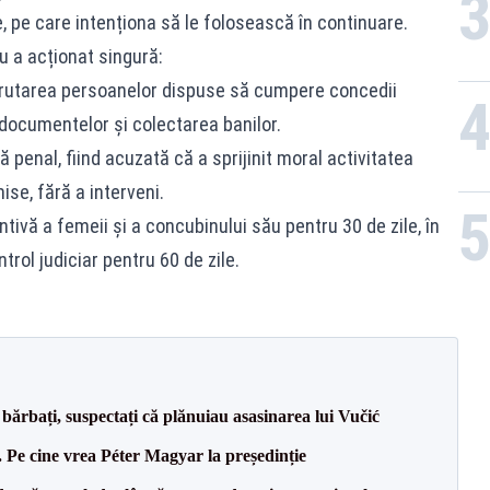
e, pe care intenționa să le folosească în continuare.
u a acționat singură:
ecrutarea persoanelor dispuse să cumpere concedii
 documentelor și colectarea banilor.
 penal, fiind acuzată că a sprijinit moral activitatea
ise, fără a interveni.
tivă a femeii și a concubinului său pentru 30 de zile, în
rol judiciar pentru 60 de zile.
bărbați, suspectați că plănuiau asasinarea lui Vučić
Pe cine vrea Péter Magyar la președinție