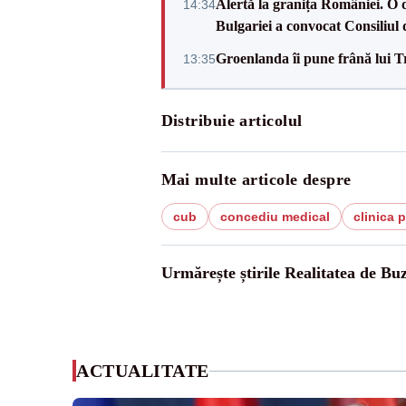
Alertă la granița României. O 
14:34
Bulgariei a convocat Consiliul 
Groenlanda îi pune frână lui 
13:35
Distribuie articolul
Mai multe articole despre
cub
concediu medical
clinica 
Urmărește știrile Realitatea de Bu
ACTUALITATE