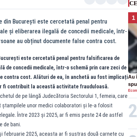
CE
1
te din București este cercetată penal pentru
le și eliberarea ilegală de concedii medicale, într-
rsoane au obținut documente false contra cost.
 București este cercetată penal pentru falsificarea de
ală de concedii medicale, într-o schemă prin care zeci de
contra cost. Alături de ea, în anchetă au fost implicați
Au 
spu
r fi contribuit la această activitate frauduloasă.
Econ
pas
archetul de pe lângă Judecătoria Sectorului 1, femeia, care
t ștampilele unor medici colaboratori și le-a folosit
legale. Între 2023 și 2025, ar fi emis peste 24 de astfel
 de bani.
 și februarie 2025, aceasta ar fi sustras două carnete cu