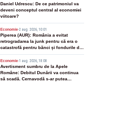
3
Daniel Udrescu: De ce patrimoniul va
deveni conceptul central al economiei
viitoare?
4
Economie
-
2 aug. 2026, 10:01
Piperea (AUR): România a evitat
retrogradarea la junk pentru că era o
catastrofă pentru bănci și fondurile de
pensii
5
Economie
-
1 aug. 2026, 18:08
Avertisment sumbru de la Apele
Române: Debitul Dunării va continua
să scadă. Cernavodă s-ar putea
închide în 4 zile