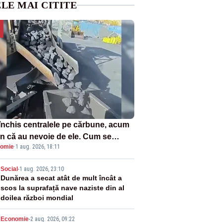
LE MAI CITITE
închis centralele pe cărbune, acum
n că au nevoie de ele. Cum se
omie
·
1 aug. 2026, 18:11
ează vina în plină criză energetică
2
Social
-
1 aug. 2026, 23:10
Dunărea a secat atât de mult încât a
scos la suprafață nave naziste din al
doilea război mondial
Economie
-
2 aug. 2026, 09:22