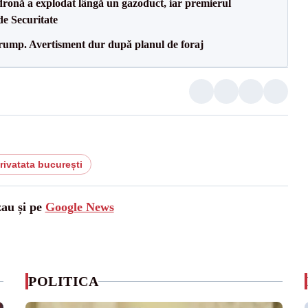
dronă a explodat lângă un gazoduct, iar premierul
de Securitate
Trump. Avertisment dur după planul de foraj
privatata bucurești
zau și pe
Google News
POLITICA