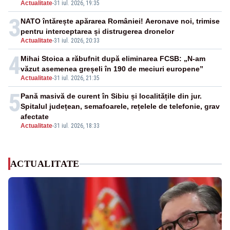
Actualitate
-
31 iul. 2026, 19:35
3
NATO întărește apărarea României! Aeronave noi, trimise
pentru interceptarea și distrugerea dronelor
Actualitate
-
31 iul. 2026, 20:33
4
Mihai Stoica a răbufnit după eliminarea FCSB: „N-am
văzut asemenea greșeli în 190 de meciuri europene”
Actualitate
-
31 iul. 2026, 21:35
5
Pană masivă de curent în Sibiu și localitățile din jur.
Spitalul județean, semafoarele, rețelele de telefonie, grav
afectate
Actualitate
-
31 iul. 2026, 18:33
ACTUALITATE