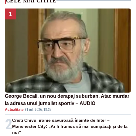
CELE MAI CITITE
1
George Becali, un nou derapaj suburban. Atac murdar
la adresa unui jurnalist sportiv – AUDIO
Actualitate
·
31 iul. 2026, 18:37
2
Cristi Chivu, ironie savuroasă înainte de Inter –
Manchester City: „Ar fi frumos să mai cumpărați și de la
noi”