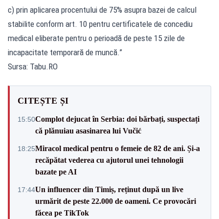
c) prin aplicarea procentului de 75% asupra bazei de calcul
stabilite conform art. 10 pentru certificatele de concediu
medical eliberate pentru o perioadă de peste 15 zile de
incapacitate temporară de muncă.”
Sursa: Tabu.RO
CITEȘTE ȘI
Complot dejucat în Serbia: doi bărbați, suspectați
15:50
că plănuiau asasinarea lui Vučić
Miracol medical pentru o femeie de 82 de ani. Și-a
18:25
recăpătat vederea cu ajutorul unei tehnologii
bazate pe AI
Un influencer din Timiș, reținut după un live
17:44
urmărit de peste 22.000 de oameni. Ce provocări
făcea pe TikTok