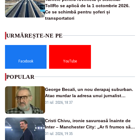
TollRo se aplică de la 1 octombrie 2026.
Ce se schimbă pentru șoferi și
transportatori
URMĂREȘTE-NE PE
Facebook
YouTube
POPULAR
George Becali, un nou derapaj suburban.
Atac murdar la adresa unui jurnalist
sportiv – AUDIO
31 iul. 2026, 18:37
Cristi Chivu, ironie savuroasă înainte de
Inter – Manchester City: „Ar fi frumos să
mai cumpărați și de la noi”
31 iul. 2026, 19:35