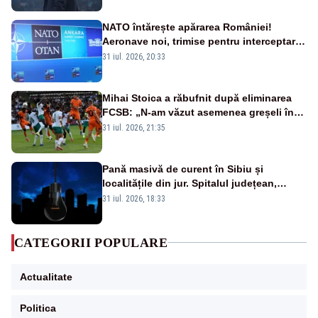
NATO întărește apărarea României!
Aeronave noi, trimise pentru interceptarea
și distrugerea dronelor
31 iul. 2026, 20:33
Mihai Stoica a răbufnit după eliminarea
FCSB: „N-am văzut asemenea greșeli în
190 de meciuri europene”
31 iul. 2026, 21:35
Pană masivă de curent în Sibiu și
localitățile din jur. Spitalul județean,
semafoarele, rețelele de telefonie, grav
31 iul. 2026, 18:33
afectate
CATEGORII POPULARE
Actualitate
Politica