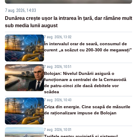
7 aug. 2026, 14:03
Dunărea crește ușor la intrarea în țară, dar rămâne mult
sub media lunii august
7 aug. 2026, 13:02
În intervalul orar de seară, consumul de
curent „a scăzut cu 200-300 de megawați”
7 aug. 2026, 10:51
Bolojan: Nivelul Dunării asigură o
funcționare a centralei de la Cernavodă
de patru-cinci zile dacă debitele vor
scădea
7 aug. 2026, 10:43
Criza din energie. Cine scapă de măsurile
de raționalizare impuse de Bolojan
7 aug. 2026, 10:01
Tarifele pentru rovinietă și sistemul