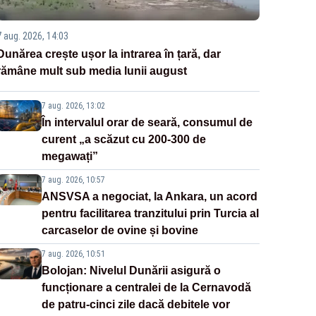
7 aug. 2026, 14:03
Dunărea crește ușor la intrarea în țară, dar
rămâne mult sub media lunii august
7 aug. 2026, 13:02
În intervalul orar de seară, consumul de
curent „a scăzut cu 200-300 de
megawați”
7 aug. 2026, 10:57
ANSVSA a negociat, la Ankara, un acord
pentru facilitarea tranzitului prin Turcia al
carcaselor de ovine și bovine
7 aug. 2026, 10:51
Bolojan: Nivelul Dunării asigură o
funcționare a centralei de la Cernavodă
de patru-cinci zile dacă debitele vor