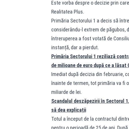
Este vorba despre o decizie prin care
Realitatea Plus.
Primăria Sectorului 1 a decis să înt
considerându-l extrem de păgubos, di
întreruperea a fost votată de Consiliu
instanță, dar a pierdut.
Primăria Sectorului 1 reziliază cont
de milioane de euro după ce a lăsat 
Imediat după decizia din februarie, 
înainte de termen, tot primăria va fi 
miliarde de lei.
Scandalul deszăpezirii în Sectorul 1
să dea explicații
Totul a început de la contractul dintr
pentru o perioadă de 25 de ani. După 