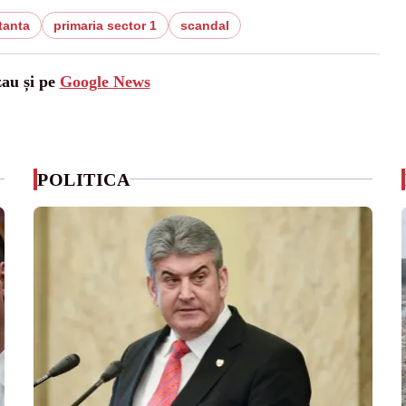
tanta
primaria sector 1
scandal
zau și pe
Google News
POLITICA