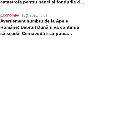
catastrofă pentru bănci și fondurile de
pensii
5
Economie
-
1 aug. 2026, 18:08
Avertisment sumbru de la Apele
Române: Debitul Dunării va continua
să scadă. Cernavodă s-ar putea
închide în 4 zile