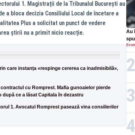
ctorului 1. Magistrații de la Tribunalul București au
e a bloca decizia Consiliului Local de încetare a
alitatea Plus a solicitat un punct de vedere
rea știrii nu a primit nicio reacție.
Au 
spu
Econ
pas
rin care instanța «respinge cererea ca inadmisibilă»,
ă contractul cu Romprest. Mafia gunoaielor pierde
 după ce a lăsat Capitala în dezastru
torul 1. Avocatul Romprest pasează vina consilierilor