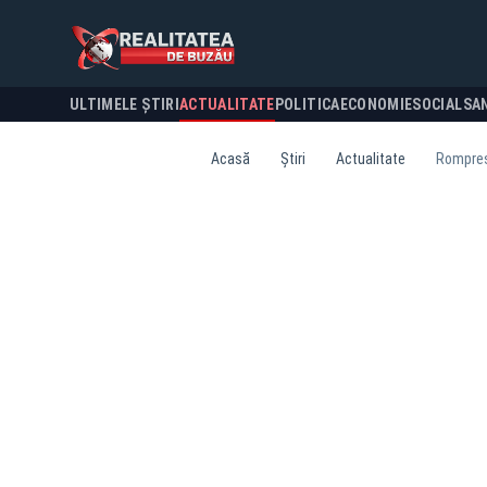
ULTIMELE ȘTIRI
ACTUALITATE
POLITICA
ECONOMIE
SOCIAL
SA
Acasă
Știri
Actualitate
Romprest