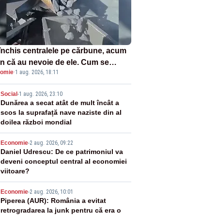
închis centralele pe cărbune, acum
n că au nevoie de ele. Cum se
omie
·
1 aug. 2026, 18:11
ează vina în plină criză energetică
2
Social
-
1 aug. 2026, 23:10
Dunărea a secat atât de mult încât a
scos la suprafață nave naziste din al
doilea război mondial
3
Economie
-
2 aug. 2026, 09:22
Daniel Udrescu: De ce patrimoniul va
deveni conceptul central al economiei
viitoare?
4
Economie
-
2 aug. 2026, 10:01
Piperea (AUR): România a evitat
retrogradarea la junk pentru că era o