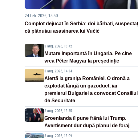
24 feb. 2026, 15:50
Complot dejucat în Serbia: doi bărbați, suspectaț
că plănuiau asasinarea lui Vučić
8 aug. 2026, 15:42
Mutare importantă în Ungaria. Pe cine
vrea Péter Magyar la președinție
8 aug. 2026, 14:34
Alertă la granița României. O dronă a
explodat lângă un gazoduct, iar
premierul Bulgariei a convocat Consiliul
de Securitate
8 aug. 2026, 13:35
Groenlanda îi pune frână lui Trump.
Avertisment dur după planul de foraj
8 aug. 2026, 13:09