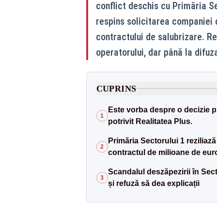
conflict deschis cu Primăria Se
respins solicitarea companiei d
contractului de salubrizare. Re
operatorului, dar până la difuza
CUPRINS
Este vorba despre o decizie p
1
potrivit Realitatea Plus.
Primăria Sectorului 1 reziliaz
2
contractul de milioane de euro
Scandalul deszăpezirii în Sec
3
și refuză să dea explicații