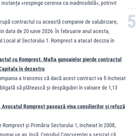
 instanța «respinge cererea ca inadmisibilă», potrivit
rerupă contractul cu această companie de salubrizare,
n data de 20 iunie 2026. În februarie anul acesta,
l Local al Sectorului 1. Romprest a atacat decizia în
ractul cu Romprest. Mafia gunoaielor pierde contractul
Capitala în dezastru
compania a transmis că dacă acest contract va fi încheiat
obligată să plătească și despăgubiri în valoare de 1,13
. Avocatul Romprest pasează vina consilierilor și refuză
e Romprest și Primăria Sectorului 1, încheiat în 2008,
numai un an, însă, Consiliul Concurenței a sesizat că