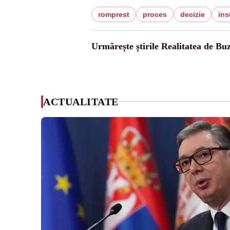
romprest
proces
decizie
ins
Urmărește știrile Realitatea de Bu
ACTUALITATE