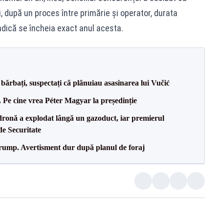
, după un proces între primărie și operator, durata
 adică se încheia exact anul acesta.
bărbați, suspectați că plănuiau asasinarea lui Vučić
Pe cine vrea Péter Magyar la președinție
dronă a explodat lângă un gazoduct, iar premierul
de Securitate
Trump. Avertisment dur după planul de foraj