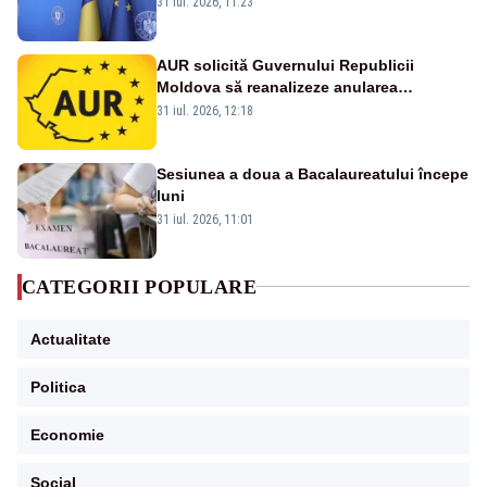
31 iul. 2026, 11:23
august -SURSE
AUR solicită Guvernului Republicii
Moldova să reanalizeze anularea
concertului de Ziua Limbii Române
31 iul. 2026, 12:18
Sesiunea a doua a Bacalaureatului începe
luni
31 iul. 2026, 11:01
CATEGORII POPULARE
Actualitate
Politica
Economie
Social