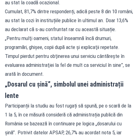
au stat la coadă ocazional.
Cumulat, 81,7% dintre respondenți, adică peste 8 din 10 români,
au stat la cozi în instituțiile publice în ultimul an. Doar 13,6%
au declarat că s-au confruntat rar cu această situație.
„Pentru mulţi oameni, statul înseamnă încă drumuri,
programări, ghişee, copii după acte şi explicaţii repetate.
Timpul pierdut pentru obţinerea unui serviciu cântăreşte în
evaluarea administraţiei la fel de mult ca serviciul în sine”, se
arată în document.
„Dosarul cu șină”, simbolul unei administrații
lente
Participanții la studiu au fost rugați să spună, pe o scară de la
1 la 5, în ce măsură consideră că administrația publică din
România se bazează în continuare pe logica „dosarului cu
șină”. Potrivit datelor APSAP, 26,7% au acordat nota 5, iar