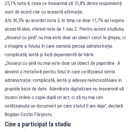
25,1% nota 4, ceea ce înseamnă că 51,8% dintre respondenți
sunt de acord clar cu această afirmație.
Alți 36,5% au acordat nota 3, în timp ce doar 11,7% au respins
această idee, oferind note de 1 sau 2. Pentru autorii studiului,
„dosarul cu șină” nu mai este doar un obiect cerut la ghișeu, ci
o imagine a felului în care oamenii percep administrația:
complicată, lentă și încă dependentă de hârtii.
„Dosarul cu şină nu mai este doar un obiect de papetărie. A
devenit o metaforă pentru felul în care cetăţeanul simte
administraţia: complicată, lentă şi adesea neîncrezătoare în
propriile baze de date. Adevărata digitalizare nu înseamnă să
încarci online o copie după un act, ci să nu mai ceri
cetăţeanului un document pe care statul îl are deja”, declară
Bogdan-Costin Fârşirotu.
Cine a participat la studiu