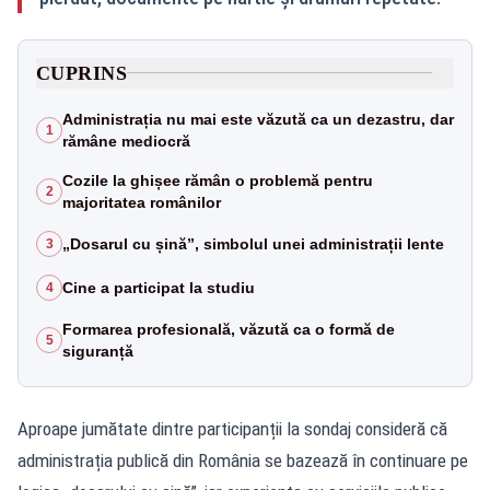
CUPRINS
Administrația nu mai este văzută ca un dezastru, dar
1
rămâne mediocră
Cozile la ghișee rămân o problemă pentru
2
majoritatea românilor
„Dosarul cu șină”, simbolul unei administrații lente
3
Cine a participat la studiu
4
Formarea profesională, văzută ca o formă de
5
siguranță
Aproape jumătate dintre participanții la sondaj consideră că
administrația publică din România se bazează în continuare pe