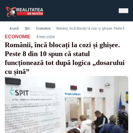
Acasă
Știri
Economie
Românii, încă blocați la cozi și ghișee. Peste 8 din 10 spun că statul funcționează tot după logica „dosarului cu șină”
·
ECONOMIE
4 min citire
Românii, încă blocați la cozi și ghișee.
Peste 8 din 10 spun că statul
funcționează tot după logica „dosarului
cu șină”