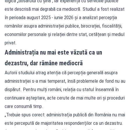
logica „dosarului cu șină”, iar experiența cu serviciile publice
este descrisă mai degrabă ca mediocră. Studiul a fost realizat
în perioada august 2025 - iunie 2026 și a analizat percepția
românilor asupra administrației publice, birocrației, fiscalității,
economiilor personale și relației dintre stat, cetățean și mediul
privat.
Administrația nu mai este văzută ca un
dezastru, dar rămâne mediocră
Autorii studiului atrag atenția că percepția generală asupra
administrației s-a mai temperat, însă problemele de fond nu au
dispărut. Pentru mulți români, relația cu statul înseamnă în
continuare așteptare, acte cerute de mai multe ori și proceduri
care consumă timp.
„Trebuie spus corect: administraţia publică din România nu mai
este percepută de majoritatea respondenţilor ca un dezastru.