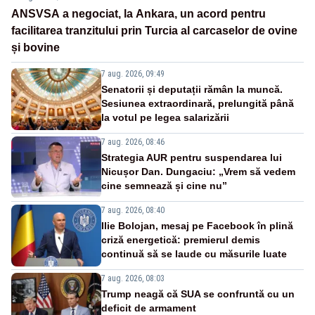
ANSVSA a negociat, la Ankara, un acord pentru
facilitarea tranzitului prin Turcia al carcaselor de ovine
și bovine
7 aug. 2026, 09:49
Senatorii și deputații rămân la muncă.
Sesiunea extraordinară, prelungită până
la votul pe legea salarizării
7 aug. 2026, 08:46
Strategia AUR pentru suspendarea lui
Nicușor Dan. Dungaciu: „Vrem să vedem
cine semnează și cine nu”
7 aug. 2026, 08:40
Ilie Bolojan, mesaj pe Facebook în plină
criză energetică: premierul demis
continuă să se laude cu măsurile luate
7 aug. 2026, 08:03
Trump neagă că SUA se confruntă cu un
deficit de armament