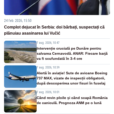
24 feb. 2026, 15:50
Complot dejucat în Serbia: doi bărbați, suspectați că
plănuiau asasinarea lui Vučić
7 aug. 2026, 10:47
Intervenție crucială pe Dunăre pentru
salvarea Cernavodă. ANAR: Fiecare barjă
va fi scufundată în 3-4 ore
7 aug. 2026, 10:39
Alertă în aviație! Sute de avioane Boeing
737 MAX, vizate de inspecții obligatorii,
după descoperirea unor fisuri în fuselaj
7 aug. 2026, 10:01
Când revin ploile și când scapă România
de caniculă. Prognoza ANM pe o lună