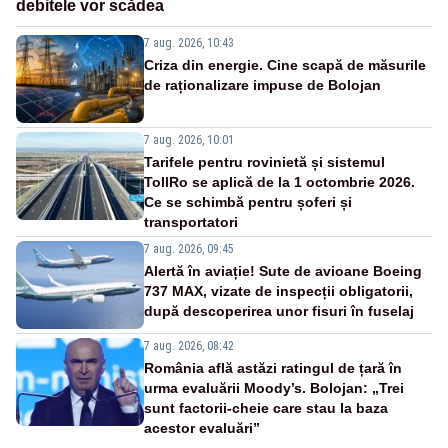
debitele vor scădea
7 aug. 2026, 10:43
Criza din energie. Cine scapă de măsurile
de raționalizare impuse de Bolojan
7 aug. 2026, 10:01
Tarifele pentru rovinietă și sistemul
TollRo se aplică de la 1 octombrie 2026.
Ce se schimbă pentru șoferi și
transportatori
7 aug. 2026, 09:45
Alertă în aviație! Sute de avioane Boeing
737 MAX, vizate de inspecții obligatorii,
după descoperirea unor fisuri în fuselaj
7 aug. 2026, 08:42
România află astăzi ratingul de țară în
urma evaluării Moody’s. Bolojan: „Trei
sunt factorii-cheie care stau la baza
acestor evaluări”