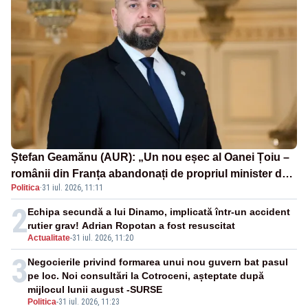
Ștefan Geamănu (AUR): „Un nou eșec al Oanei Țoiu –
românii din Franța abandonați de propriul minister de
Politica
·
31 iul. 2026, 11:11
externe în fața incendiilor de vegetație!”
2
Echipa secundă a lui Dinamo, implicată într-un accident
rutier grav! Adrian Ropotan a fost resuscitat
Actualitate
-
31 iul. 2026, 11:20
3
Negocierile privind formarea unui nou guvern bat pasul
pe loc. Noi consultări la Cotroceni, așteptate după
mijlocul lunii august -SURSE
Politica
-
31 iul. 2026, 11:23