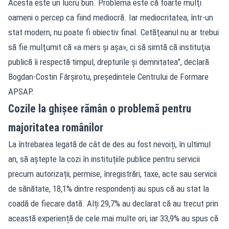
Acesta este un lucru bun. Problema este că foarte mulţi
oameni o percep ca fiind mediocră. Iar mediocritatea, într-un
stat modern, nu poate fi obiectiv final. Cetăţeanul nu ar trebui
să fie mulţumit că «a mers şi aşa», ci să simtă că instituţia
publică îi respectă timpul, drepturile şi demnitatea”, declară
Bogdan-Costin Fârşirotu, preşedintele Centrului de Formare
APSAP.
Cozile la ghișee rămân o problemă pentru
majoritatea românilor
La întrebarea legată de cât de des au fost nevoiți, în ultimul
an, să aștepte la cozi în instituțiile publice pentru servicii
precum autorizații, permise, înregistrări, taxe, acte sau servicii
de sănătate, 18,1% dintre respondenți au spus că au stat la
coadă de fiecare dată. Alți 29,7% au declarat că au trecut prin
această experiență de cele mai multe ori, iar 33,9% au spus că