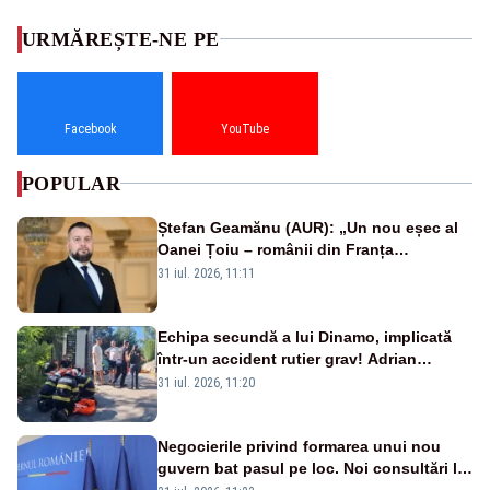
URMĂREȘTE-NE PE
Facebook
YouTube
POPULAR
Ștefan Geamănu (AUR): „Un nou eșec al
Oanei Țoiu – românii din Franța
abandonați de propriul minister de
31 iul. 2026, 11:11
externe în fața incendiilor de vegetație!”
Echipa secundă a lui Dinamo, implicată
într-un accident rutier grav! Adrian
Ropotan a fost resuscitat
31 iul. 2026, 11:20
Negocierile privind formarea unui nou
guvern bat pasul pe loc. Noi consultări la
Cotroceni, așteptate după mijlocul lunii