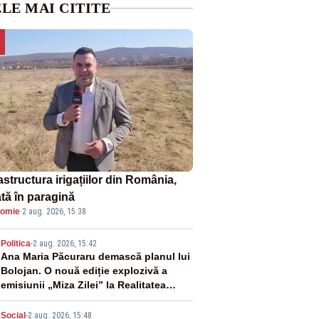
LE MAI CITITE
astructura irigațiilor din România,
ată în paragină
omie
·
2 aug. 2026, 15:38
2
Politica
-
2 aug. 2026, 15:42
Ana Maria Păcuraru demască planul lui
Bolojan. O nouă ediție explozivă a
emisiunii „Miza Zilei” la Realitatea
PLUS
Social
-
2 aug. 2026, 15:48