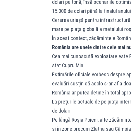
dolari pe tonă, însă scenariile optimi
15.000 de dolari până la finalul anului
Cererea uriașă pentru infrastructură 
mare pe piața globală a metalului roș
În acest context, zăcămintele Români
România are unele dintre cele mai ma
Cea mai cunoscută exploatare este Ro
stat Cupru Min.
Estimările oficiale vorbesc despre a
evaluări susțin că acolo s-ar afla doa
România ar putea deține în total apr
La prețurile actuale de pe piața inter
de dolari.
Pe lângă Roșia Poieni, alte zăcămint
și în zone precum Zlatna sau Câmpia 