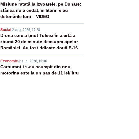
3
Misiune ratată la Izvoarele, pe Dunăre:
stânca nu a cedat, militarii reiau
detonările luni – VIDEO
4
Social
-
2 aug. 2026, 19:28
Drona care a ținut Tulcea în alertă a
zburat 20 de minute deasupra apelor
României. Au fost ridicate două F-16
5
Economie
-
2 aug. 2026, 15:36
Carburanții s-au scumpit din nou,
motorina este la un pas de 11 lei/litru