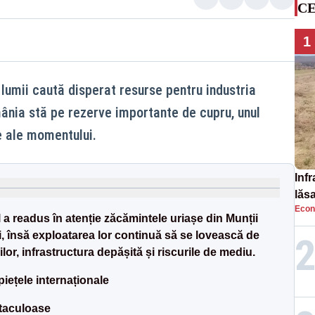
CE
1
lumii caută disperat resurse pentru industria
ânia stă pe rezerve importante de cupru, unul
e ale momentului.
Infr
lăs
Econ
l a readus în atenție zăcămintele uriașe din Munții
ii, însă exploatarea lor continuă să se lovească de
ilor, infrastructura depășită și riscurile de mediu.
piețele internaționale
ctaculoase