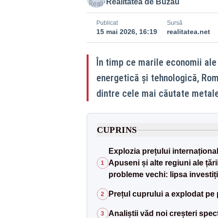
Realitatea de Buzau
Publicat
Sursă
15 mai 2026, 16:19
realitatea.net
În timp ce marile economii ale 
energetică și tehnologică, Rom
dintre cele mai căutate metal
CUPRINS
Explozia prețului internaționa
Apuseni și alte regiuni ale țăr
1
probleme vechi: lipsa investiți
Prețul cuprului a explodat pe 
2
Analiștii văd noi creșteri spe
3