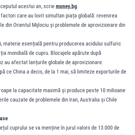
începutul acestui an, scrie
money.bg
.
actori care au lovit simultan piața globală: revenirea
ile din Orientul Mijlociu și problemele de aprovizionare din
lui, materie esențială pentru producerea acidului sulfuric
cția mondială de cupru. Blocajele apărute după
z au afectat lanțurile globale de aprovizionare.
ă ce China a decis, de la 1 mai, să limiteze exporturile de
proape la capacitate maximă și produce peste 10 milioane
erile cauzate de problemele din Iran, Australia și Chile
oase
rețul cuprului se va menține în jurul valorii de 13.000 de