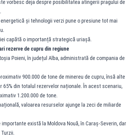
ste vorbesc deja despre posibilitatea atingerii pragului de
.
energetică și tehnologii verzi pune o presiune tot mai
u.
ei capătă o importanță strategică uriașă.
ri rezerve de cupru din regiune
șia Poieni, în județul Alba, administrată de compania de
proximativ 900.000 de tone de minereu de cupru, însă alte
r 65% din totalul rezervelor naționale. În acest scenariu,
oximativ 1.200.000 de tone.
națională, valoarea resurselor ajunge la zeci de miliarde
e importante există la Moldova Nouă, în Caraș-Severin, dar
Turzii.