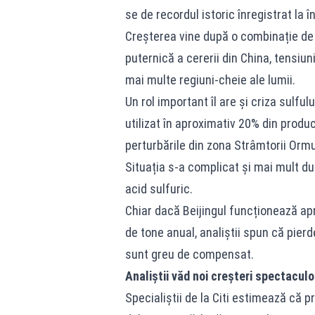
se de recordul istoric înregistrat la 
Creșterea vine după o combinație de f
puternică a cererii din China, tensiun
mai multe regiuni-cheie ale lumii.
Un rol important îl are și criza sulfu
utilizat în aproximativ 20% din produ
perturbările din zona Strâmtorii Ormu
Situația s-a complicat și mai mult dup
acid sulfuric.
Chiar dacă Beijingul funcționează a
de tone anual, analiștii spun că pierd
sunt greu de compensat.
Analiștii văd noi creșteri spectacul
Specialiștii de la Citi estimează că p