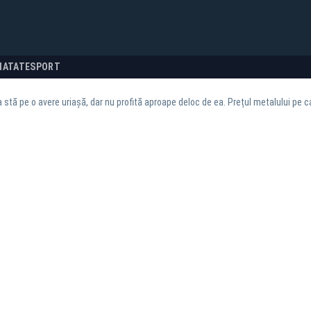
NATATE
SPORT
stă pe o avere uriașă, dar nu profită aproape deloc de ea. Prețul metalului pe ca