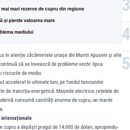
 mai mari rezerve de cupru din regiune
ă și pierde valoarea mare
oblema mediului
us în atenție zăcămintele uriașe din Munții Apuseni și alte
r continuă să se lovească de probleme vechi: lipsa
și riscurile de mediu.
t accelerat în ultimele luni, pe fondul tensiunilor
te de tranziția energetică. Mașinile electrice, rețelele de
 modernă consumă cantități enorme de cupru, iar marile
a.
 internaționale
e cupru a depășit pragul de 14.000 de dolari, apropiindu-