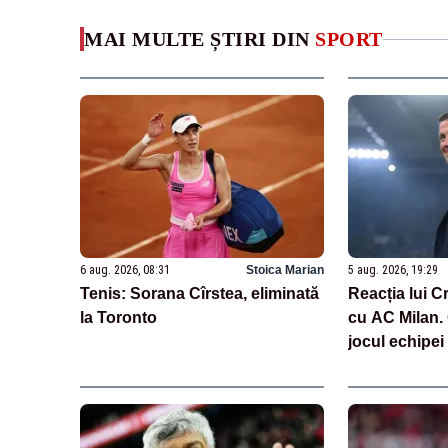
MAI MULTE ȘTIRI DIN
SPORT
6 aug. 2026, 08:31
Stoica Marian
5 aug. 2026, 19:29
Tenis: Sorana Cîrstea, eliminată
Reacția lui C
la Toronto
cu AC Milan.
jocul echipei