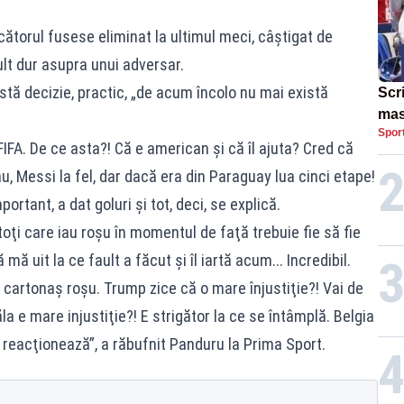
ătorul fusese eliminat la ultimul meci, câştigat de
lt dur asupra unui adversar.
ă decizie, practic, „de acum încolo nu mai există
Scr
mas
Spor
Cam
IFA. De ce asta?! Că e american şi că îl ajuta? Cred că
au, Messi la fel, dar dacă era din Paraguay lua cinci etape!
rtant, a dat goluri şi tot, deci, se explică.
ţi care iau roşu în momentul de faţă trebuie fie să fie
 mă uit la ce fault a făcut şi îl iartă acum... Incredibil.
 cartonaş roşu. Trump zice că o mare înjustiţie?! Vai de
ăla e mare injustiţie?! E strigător la ce se întâmplă. Belgia
ă reacţionează”, a răbufnit Panduru la
Prima Sport
.