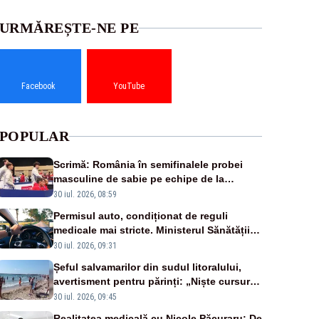
URMĂREȘTE-NE PE
Facebook
YouTube
POPULAR
Scrimă: România în semifinalele probei
masculine de sabie pe echipe de la
Campionatele Mondiale
30 iul. 2026, 08:59
Permisul auto, condiționat de reguli
medicale mai stricte. Ministerul Sănătății
propune schimbări majore
30 iul. 2026, 09:31
Șeful salvamarilor din sudul litoralului,
avertisment pentru părinți: „Niște cursuri
de înot la piscină nu sunt suficiente”
30 iul. 2026, 09:45
Realitatea medicală cu Nicole Păcuraru: De