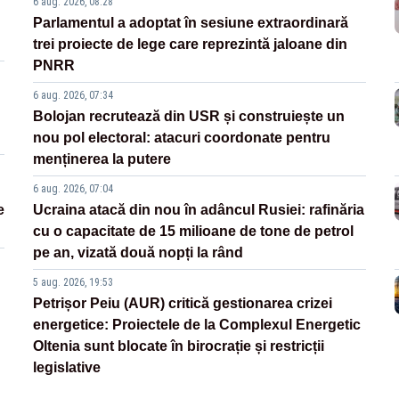
6 aug. 2026, 08:28
Parlamentul a adoptat în sesiune extraordinară
trei proiecte de lege care reprezintă jaloane din
PNRR
6 aug. 2026, 07:34
Bolojan recrutează din USR și construiește un
nou pol electoral: atacuri coordonate pentru
menținerea la putere
6 aug. 2026, 07:04
e
Ucraina atacă din nou în adâncul Rusiei: rafinăria
cu o capacitate de 15 milioane de tone de petrol
pe an, vizată două nopți la rând
5 aug. 2026, 19:53
Petrișor Peiu (AUR) critică gestionarea crizei
energetice: Proiectele de la Complexul Energetic
Oltenia sunt blocate în birocrație și restricții
legislative