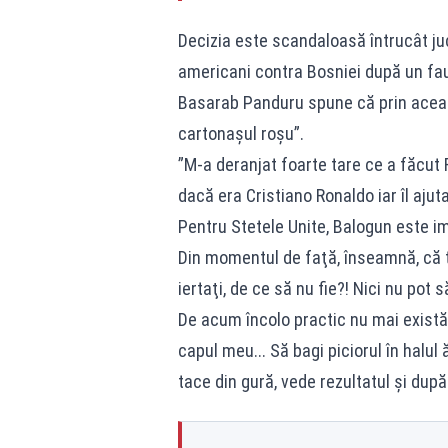
Decizia este scandaloasă întrucât juc
americani contra Bosniei după un fau
Basarab Panduru spune că prin aceast
cartonașul roșu”.
”M-a deranjat foarte tare ce a făcut F
dacă era Cristiano Ronaldo iar îl ajut
Pentru Stetele Unite, Balogun este impo
Din momentul de faţă, înseamnă, că to
iertaţi, de ce să nu fie?! Nici nu pot să
De acum încolo practic nu mai există
capul meu... Să bagi piciorul în halul 
tace din gură, vede rezultatul şi dup