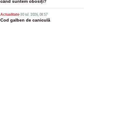
când suntem obosiți?
5
Actualitate
-
30 iul. 2026, 08:57
Cod galben de caniculă