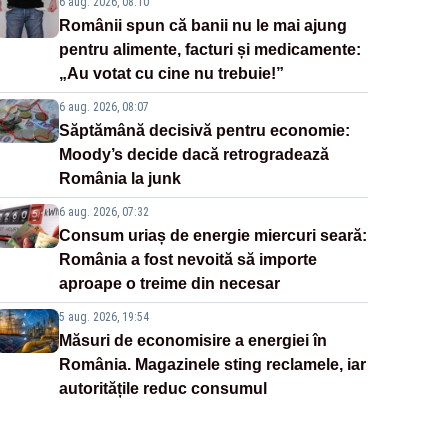
6 aug. 2026, 08:10
Românii spun că banii nu le mai ajung
pentru alimente, facturi și medicamente:
„Au votat cu cine nu trebuie!”
6 aug. 2026, 08:07
Săptămână decisivă pentru economie:
Moody’s decide dacă retrogradează
România la junk
6 aug. 2026, 07:32
Consum uriaș de energie miercuri seară:
România a fost nevoită să importe
aproape o treime din necesar
5 aug. 2026, 19:54
Măsuri de economisire a energiei în
România. Magazinele sting reclamele, iar
autoritățile reduc consumul