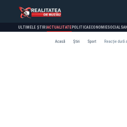
ULTIMELE ȘTIRI
ACTUALITATE
POLITICA
ECONOMIE
SOCIAL
SA
Acasă
Știri
Sport
Reacție dură a