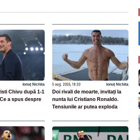
Ionuț Nichita
5 aug. 2026, 18:20
Ionuț Nichita
risti Chivu după 1-1
Doi rivali de moarte, invitați la
 Ce a spus despre
nunta lui Cristiano Ronaldo.
Tensiunile ar putea exploda