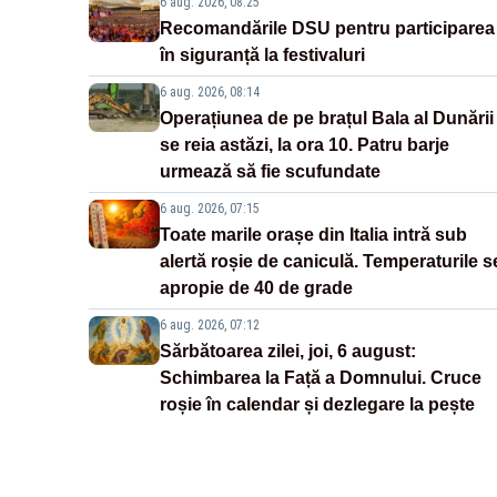
6 aug. 2026, 08:25
Recomandările DSU pentru participarea
în siguranță la festivaluri
6 aug. 2026, 08:14
Operațiunea de pe brațul Bala al Dunării
se reia astăzi, la ora 10. Patru barje
urmează să fie scufundate
6 aug. 2026, 07:15
Toate marile orașe din Italia intră sub
alertă roșie de caniculă. Temperaturile s
apropie de 40 de grade
6 aug. 2026, 07:12
Sărbătoarea zilei, joi, 6 august:
Schimbarea la Față a Domnului. Cruce
roșie în calendar și dezlegare la pește