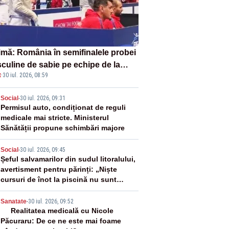
imă: România în semifinalele probei
culine de sabie pe echipe de la
t
·
30 iul. 2026, 08:59
pionatele Mondiale
2
Social
-
30 iul. 2026, 09:31
Permisul auto, condiționat de reguli
medicale mai stricte. Ministerul
Sănătății propune schimbări majore
3
Social
-
30 iul. 2026, 09:45
Șeful salvamarilor din sudul litoralului,
avertisment pentru părinți: „Niște
cursuri de înot la piscină nu sunt
suficiente”
4
Sanatate
-
30 iul. 2026, 09:52
Realitatea medicală cu Nicole
Păcuraru: De ce ne este mai foame