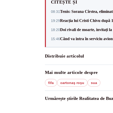
CITEȘTE ȘI
Tenis: Sorana Cîrstea, elimina
08:31
Reacția lui Cristi Chivu după 
19:29
Doi rivali de moarte, invitați 
18:20
Când va intra în serviciu avi
15:46
Distribuie articolul
Mai multe articole despre
fifa
cartonaş roşu
sua
Urmărește știrile Realitatea de Bu