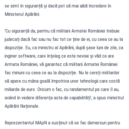
se simt în siguranță și dacă pot să mai aibă încredere în
Ministerul Apărării.
'Cu siguranță da, pentru că militarii Armatei României trebuie
judecați dacă fac sau nu fac tot ce ține de ei, cu ceea ce au la
dispoziție. Eu, ca ministru al Apărării, după șase luni de zile, ca
inginer software, care înțeleg ce este nevoie și văd ce are
Armata României, vă garantez că militarii Armatei României
fac minuni cu ceea ce au la dispoziție. Nu le cereți militarilor
să apere cu mâna goală împotriva unor tehnologii care costă
miliarde de euro. Oricum o fac, cu randamentul pe care îl au,
având în vedere diferența asta de capabilități', a spus ministrul
Apărării Naționale.
Reprezentantul MApN a susținut că se fac demersuri pentru