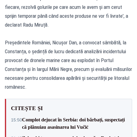
fiecare, rezolvă golurile pe care acum le avem și am cerut
sprijin temporar până când aceste produse ne vor fi livrate', a
declarat Radu Miruță.
Președintele României, Nicușor Dan, a convocat sâmbătă, la
Constanța, o ședință de lucru dedicată analizării incidentului
provocat de dronele marine care au explodat în Portul
Constanța și în largul Mării Negre, precum și evaluării măsurilor
necesare pentru consolidarea apărării și securității pe litoralul
românesc.
CITEȘTE ȘI
Complot dejucat în Serbia: doi bărbați, suspectați
15:50
că plănuiau asasinarea lui Vučić