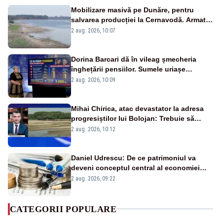
Mobilizare masivă pe Dunăre, pentru
salvarea producției la Cernavodă. Armata
va detona o stâncă și va devia apa
2 aug. 2026, 10:07
fluviului - IMAGINI AERIENE
Dorina Barcari dă în vileag șmecheria
înghețării pensiilor. Sumele uriașe
pierdute de fiecare român
2 aug. 2026, 10:09
Mihai Chirica, atac devastator la adresa
progresiștilor lui Bolojan: Trebuie să
protejăm și natura, dar nu șținem omaneii
2 aug. 2026, 10:12
în stare permanentă de alertă
Daniel Udrescu: De ce patrimoniul va
deveni conceptul central al economiei
viitoare?
2 aug. 2026, 09:22
CATEGORII POPULARE