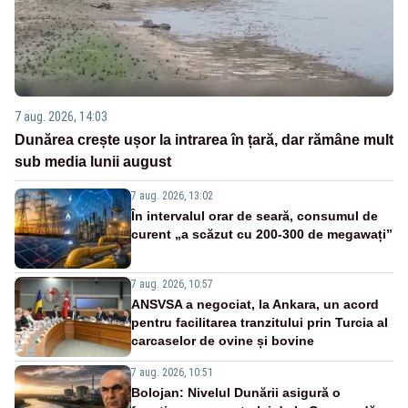
7 aug. 2026, 14:03
Dunărea crește ușor la intrarea în țară, dar rămâne mult
sub media lunii august
7 aug. 2026, 13:02
În intervalul orar de seară, consumul de
curent „a scăzut cu 200-300 de megawați”
7 aug. 2026, 10:57
ANSVSA a negociat, la Ankara, un acord
pentru facilitarea tranzitului prin Turcia al
carcaselor de ovine și bovine
7 aug. 2026, 10:51
Bolojan: Nivelul Dunării asigură o