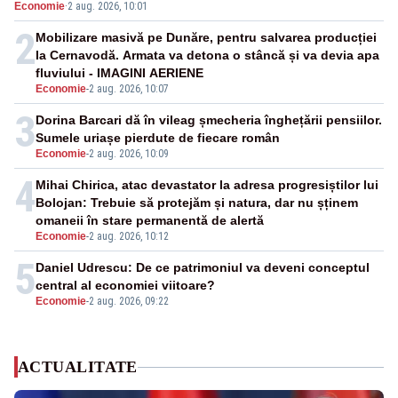
Economie
·
2 aug. 2026, 10:01
pensii
2
Mobilizare masivă pe Dunăre, pentru salvarea producției
la Cernavodă. Armata va detona o stâncă și va devia apa
fluviului - IMAGINI AERIENE
Economie
-
2 aug. 2026, 10:07
3
Dorina Barcari dă în vileag șmecheria înghețării pensiilor.
Sumele uriașe pierdute de fiecare român
Economie
-
2 aug. 2026, 10:09
4
Mihai Chirica, atac devastator la adresa progresiștilor lui
Bolojan: Trebuie să protejăm și natura, dar nu șținem
omaneii în stare permanentă de alertă
Economie
-
2 aug. 2026, 10:12
5
Daniel Udrescu: De ce patrimoniul va deveni conceptul
central al economiei viitoare?
Economie
-
2 aug. 2026, 09:22
ACTUALITATE