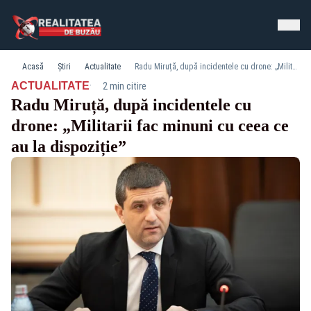
Acasă
Știri
Actualitate
Radu Miruță, după incidentele cu drone: „Militarii fac minuni cu ceea ce au la dispoziție”
·
ACTUALITATE
2 min citire
Radu Miruță, după incidentele cu
drone: „Militarii fac minuni cu ceea ce
au la dispoziție”