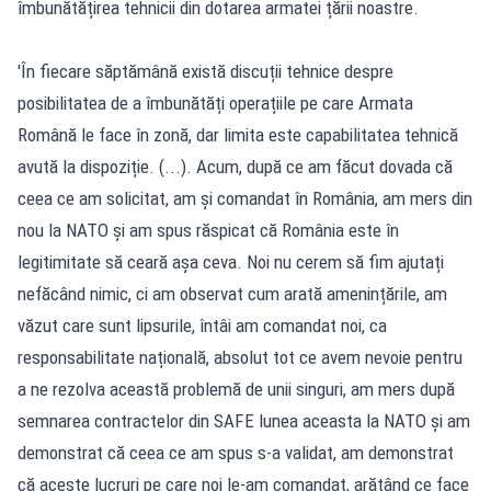
îmbunătățirea tehnicii din dotarea armatei țării noastre.
'În fiecare săptămână există discuții tehnice despre
posibilitatea de a îmbunătăți operațiile pe care Armata
Română le face în zonă, dar limita este capabilitatea tehnică
avută la dispoziție. (...). Acum, după ce am făcut dovada că
ceea ce am solicitat, am și comandat în România, am mers din
nou la NATO și am spus răspicat că România este în
legitimitate să ceară așa ceva. Noi nu cerem să fim ajutați
nefăcând nimic, ci am observat cum arată amenințările, am
văzut care sunt lipsurile, întâi am comandat noi, ca
responsabilitate națională, absolut tot ce avem nevoie pentru
a ne rezolva această problemă de unii singuri, am mers după
semnarea contractelor din SAFE lunea aceasta la NATO și am
demonstrat că ceea ce am spus s-a validat, am demonstrat
că aceste lucruri pe care noi le-am comandat, arătând ce face