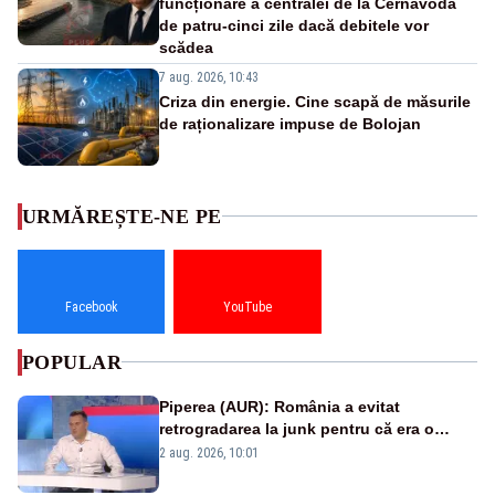
funcționare a centralei de la Cernavodă
de patru-cinci zile dacă debitele vor
scădea
7 aug. 2026, 10:43
Criza din energie. Cine scapă de măsurile
de raționalizare impuse de Bolojan
URMĂREȘTE-NE PE
Facebook
YouTube
POPULAR
Piperea (AUR): România a evitat
retrogradarea la junk pentru că era o
catastrofă pentru bănci și fondurile de
2 aug. 2026, 10:01
pensii