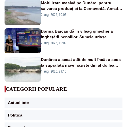
Mobilizare masivă pe Dunăre, pentru
salvarea producției la Cernavodă. Armata
va detona o stâncă și va devia apa
2 aug. 2026, 10:07
fluviului - IMAGINI AERIENE
Dorina Barcari dă în vileag șmecheria
înghețării pensiilor. Sumele uriașe
pierdute de fiecare român
2 aug. 2026, 10:09
Dunărea a secat atât de mult încât a scos
la suprafață nave naziste din al doilea
război mondial
1 aug. 2026, 23:10
CATEGORII POPULARE
Actualitate
Politica