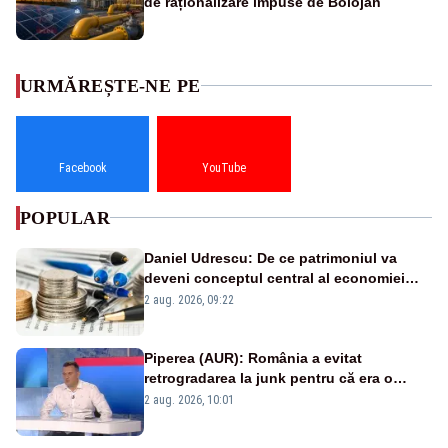
de raționalizare impuse de Bolojan
URMĂREȘTE-NE PE
Facebook
YouTube
POPULAR
Daniel Udrescu: De ce patrimoniul va
deveni conceptul central al economiei
viitoare?
2 aug. 2026, 09:22
Piperea (AUR): România a evitat
retrogradarea la junk pentru că era o
catastrofă pentru bănci și fondurile de
2 aug. 2026, 10:01
pensii