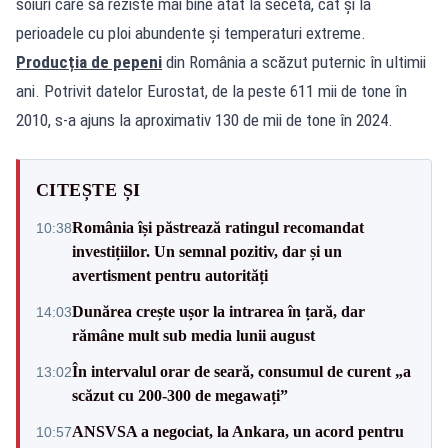
soiuri care să reziste mai bine atât la secetă, cât și la
perioadele cu ploi abundente și temperaturi extreme.
Producția de pepeni
din România a scăzut puternic în ultimii
ani. Potrivit datelor Eurostat, de la peste 611 mii de tone în
2010, s-a ajuns la aproximativ 130 de mii de tone în 2024.
CITEȘTE ȘI
România își păstrează ratingul recomandat
10:38
investițiilor. Un semnal pozitiv, dar și un
avertisment pentru autorități
Dunărea crește ușor la intrarea în țară, dar
14:03
rămâne mult sub media lunii august
În intervalul orar de seară, consumul de curent „a
13:02
scăzut cu 200-300 de megawați”
ANSVSA a negociat, la Ankara, un acord pentru
10:57