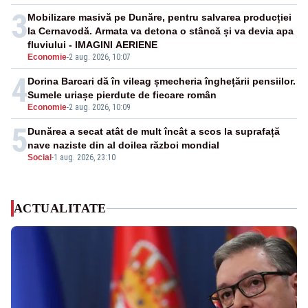
3
Mobilizare masivă pe Dunăre, pentru salvarea producției
la Cernavodă. Armata va detona o stâncă și va devia apa
fluviului - IMAGINI AERIENE
Economie
-
2 aug. 2026, 10:07
4
Dorina Barcari dă în vileag șmecheria înghețării pensiilor.
Sumele uriașe pierdute de fiecare român
Economie
-
2 aug. 2026, 10:09
5
Dunărea a secat atât de mult încât a scos la suprafață
nave naziste din al doilea război mondial
Social
-
1 aug. 2026, 23:10
ACTUALITATE