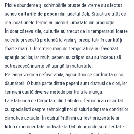
Ploile abundente și schimbările bruște de vreme au afectat
serios
culturile de pepeni
din județul Dolj. Situația e atât de
rea încât unele ferme au pierdut jumătate din producție.
În doar câteva zile, culturile au trecut de la temperaturi foarte
ridicate și secetă profundă la vijelii și precipitații în cantități
foarte mari. Diferențele mari de temperatură au favorizat
apariția bolilor, iar mulți pepeni au crăpat sau au început să
putrezească înainte să ajungă la maturitate.
Pe lângă vremea nefavorabilă, agricultorii se confruntă și cu
dăunătorii. O bună parte dintre pepeni sunt distruși de ciori, iar
fermierii caută diverse metode pentru a le alunga.
La Stațiunea de Cercetare din Dăbuleni, fermierii au discutat
cu specialiști despre tehnologii noi și soiuri adaptate condițiilor
climatice actuale. În cadrul întâlnirii au fost prezentate și
loturi experimentale cultivate la Dăbuleni, unde sunt testate