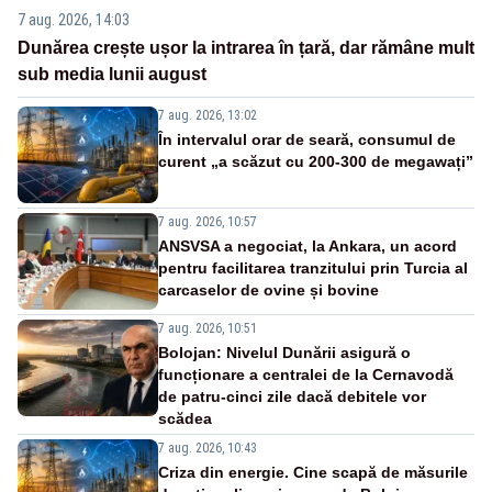
7 aug. 2026, 14:03
Dunărea crește ușor la intrarea în țară, dar rămâne mult
sub media lunii august
7 aug. 2026, 13:02
În intervalul orar de seară, consumul de
curent „a scăzut cu 200-300 de megawați”
7 aug. 2026, 10:57
ANSVSA a negociat, la Ankara, un acord
pentru facilitarea tranzitului prin Turcia al
carcaselor de ovine și bovine
7 aug. 2026, 10:51
Bolojan: Nivelul Dunării asigură o
funcționare a centralei de la Cernavodă
de patru-cinci zile dacă debitele vor
scădea
7 aug. 2026, 10:43
Criza din energie. Cine scapă de măsurile