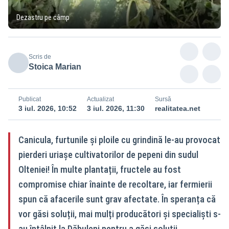
Dezastru pe câmp
Scris de
Stoica Marian
Publicat
Actualizat
Sursă
3 iul. 2026, 10:52
3 iul. 2026, 11:30
realitatea.net
Canicula, furtunile și ploile cu grindină le-au provocat
pierderi uriașe cultivatorilor de pepeni din sudul
Olteniei! În multe plantații, fructele au fost
compromise chiar înainte de recoltare, iar fermierii
spun că afacerile sunt grav afectate. În speranța că
vor găsi soluții, mai mulți producători și specialiști s-
au întâlnit la Dăbuleni pentru a găsi soluții.