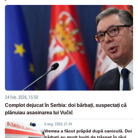
24 feb. 2026, 15:50
Complot dejucat în Serbia: doi bărbați, suspectați că
plănuiau asasinarea lui Vučić
6 aug. 2026, 21:39
Vremea a făcut prăpăd după caniculă. Doi
bărbați au murit loviți de trăsnet în râul