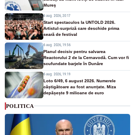
Mureș
6 aug. 2026, 20:17
Start spectaculos la UNTOLD 2026.
Artistul-surpriză care deschide prima
seară de festival
6 aug. 2026, 19:56
Planul decisiv pentru salvarea
Reactorului 2 de la Cernavodă. Cum vor fi
scufundate barjele în Dunăre
6 aug. 2026, 19:19
Loto 6/49, 6 august 2026. Numerele
câștigătoare au fost anunțate. Miza
depășește 9 milioane de euro
POLITICA