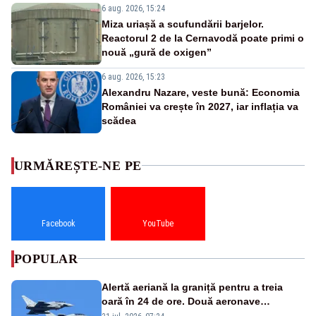
6 aug. 2026, 15:24
Miza uriașă a scufundării barjelor.
Reactorul 2 de la Cernavodă poate primi o
nouă „gură de oxigen”
6 aug. 2026, 15:23
Alexandru Nazare, veste bună: Economia
României va crește în 2027, iar inflația va
scădea
URMĂREȘTE-NE PE
Facebook
YouTube
POPULAR
Alertă aeriană la graniță pentru a treia
oară în 24 de ore. Două aeronave
Eurofighter britanice au fost ridicate de la