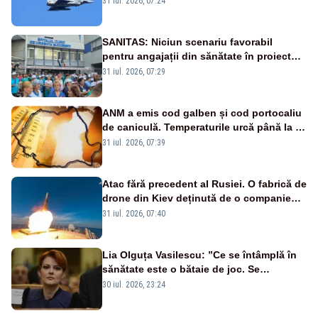
31 iul. 2026, 07:24
sol
SANITAS: Niciun scenariu favorabil
pentru angajații din sănătate în proiectul
Legii salarizării
31 iul. 2026, 07:29
ANM a emis cod galben și cod portocaliu
de caniculă. Temperaturile urcă până la 38
de grade, iar nopțile devin tropicale
31 iul. 2026, 07:39
Atac fără precedent al Rusiei. O fabrică de
drone din Kiev deținută de o companie
americană, distrusă de o rachetă
31 iul. 2026, 07:40
rusească
Lia Olguța Vasilescu: ”Ce se întâmplă în
sănătate este o bătaie de joc. Se
guvernează extraordinar de prost”
30 iul. 2026, 23:24