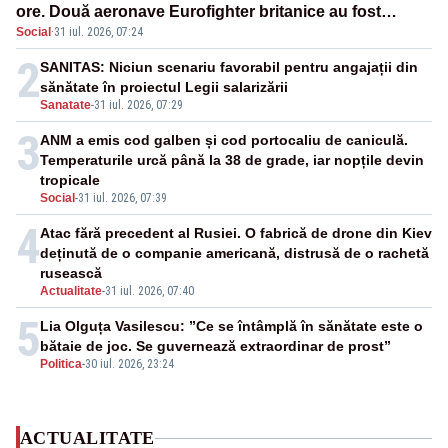
ore. Două aeronave Eurofighter britanice au fost
Social
·
31 iul. 2026, 07:24
ridicate de la sol
2
SANITAS: Niciun scenariu favorabil pentru angajații din
sănătate în proiectul Legii salarizării
Sanatate
-
31 iul. 2026, 07:29
3
ANM a emis cod galben și cod portocaliu de caniculă.
Temperaturile urcă până la 38 de grade, iar nopțile devin
tropicale
Social
-
31 iul. 2026, 07:39
4
Atac fără precedent al Rusiei. O fabrică de drone din Kiev
deținută de o companie americană, distrusă de o rachetă
rusească
Actualitate
-
31 iul. 2026, 07:40
5
Lia Olguța Vasilescu: ”Ce se întâmplă în sănătate este o
bătaie de joc. Se guvernează extraordinar de prost”
Politica
-
30 iul. 2026, 23:24
ACTUALITATE