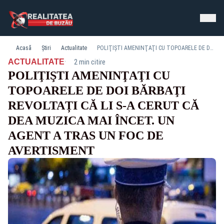
Acasă
Știri
Actualitate
POLIŢIŞTI AMENINŢAŢI CU TOPOARELE DE DOI BĂRBAŢI REVOLTAȚI CĂ LI S-A CERUT CĂ DEA MUZICA MAI ÎNCET. UN AGENT A TRAS UN FOC DE AVERTISMENT
·
ACTUALITATE
2 min citire
POLIŢIŞTI AMENINŢAŢI CU
TOPOARELE DE DOI BĂRBAŢI
REVOLTAȚI CĂ LI S-A CERUT CĂ
DEA MUZICA MAI ÎNCET. UN
AGENT A TRAS UN FOC DE
AVERTISMENT