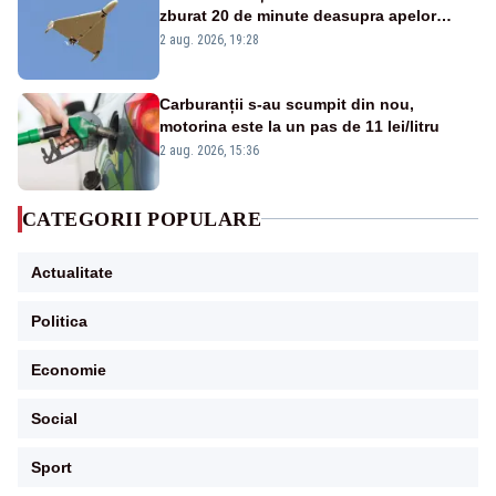
zburat 20 de minute deasupra apelor
României. Au fost ridicate două F-16
2 aug. 2026, 19:28
Carburanții s-au scumpit din nou,
motorina este la un pas de 11 lei/litru
2 aug. 2026, 15:36
CATEGORII POPULARE
Actualitate
Politica
Economie
Social
Sport