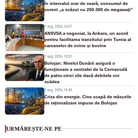
În intervalul orar de seară, consumul de
curent „a scăzut cu 200-300 de megawați”
7 aug. 2026, 10:57
ANSVSA a negociat, la Ankara, un acord
pentru facilitarea tranzitului prin Turcia al
carcaselor de ovine și bovine
7 aug. 2026, 10:51
Bolojan: Nivelul Dunării asigură o
funcționare a centralei de la Cernavodă
de patru-cinci zile dacă debitele vor
scădea
7 aug. 2026, 10:43
Criza din energie. Cine scapă de măsurile
de raționalizare impuse de Bolojan
URMĂREȘTE-NE PE