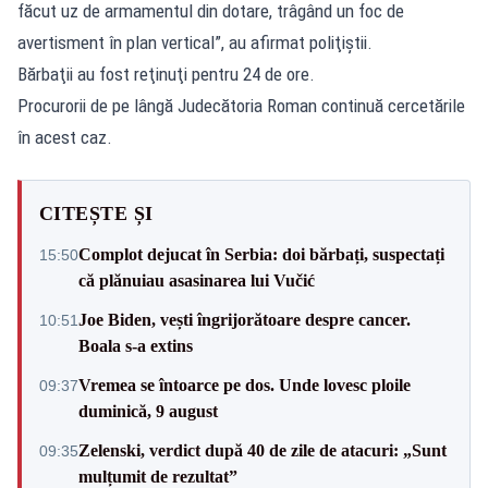
făcut uz de armamentul din dotare, trâgând un foc de
avertisment în plan vertical”, au afirmat poliţiştii.
Bărbaţii au fost reţinuţi pentru 24 de ore.
Procurorii de pe lângă Judecătoria Roman continuă cercetările
în acest caz.
CITEȘTE ȘI
Complot dejucat în Serbia: doi bărbați, suspectați
15:50
că plănuiau asasinarea lui Vučić
Joe Biden, vești îngrijorătoare despre cancer.
10:51
Boala s-a extins
Vremea se întoarce pe dos. Unde lovesc ploile
09:37
duminică, 9 august
Zelenski, verdict după 40 de zile de atacuri: „Sunt
09:35
mulțumit de rezultat”