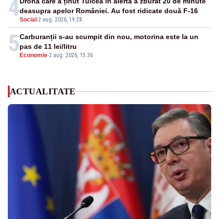
4
Drona care a ținut Tulcea în alertă a zburat 20 de minute
deasupra apelor României. Au fost ridicate două F-16
Social
-
2 aug. 2026, 19:28
5
Carburanții s-au scumpit din nou, motorina este la un
pas de 11 lei/litru
Economie
-
2 aug. 2026, 15:36
ACTUALITATE