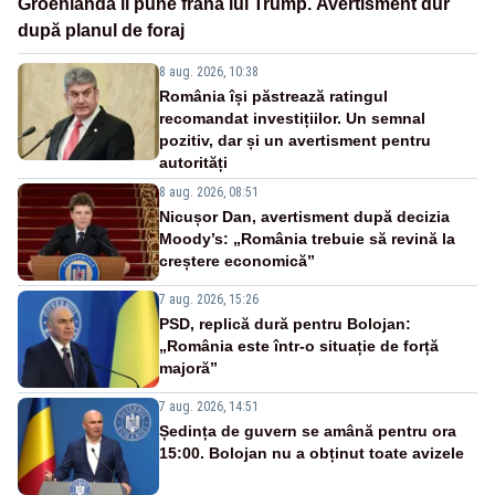
Groenlanda îi pune frână lui Trump. Avertisment dur
după planul de foraj
8 aug. 2026, 10:38
România își păstrează ratingul
recomandat investițiilor. Un semnal
pozitiv, dar și un avertisment pentru
autorități
8 aug. 2026, 08:51
Nicușor Dan, avertisment după decizia
Moody’s: „România trebuie să revină la
creștere economică”
7 aug. 2026, 15:26
PSD, replică dură pentru Bolojan:
„România este într-o situație de forță
majoră”
7 aug. 2026, 14:51
Ședința de guvern se amână pentru ora
15:00. Bolojan nu a obținut toate avizele