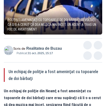
POLIŢIŞTI AMENINŢAŢI CU TOPOARELE DE DOI BĂRBAŢI REVOLTAȚI
CĂ LI S-A CERUT CĂ DEA MUZICA MAI ÎNCET. UN AGENT A TRAS UN
FOC DE AVERTISMENT
Realitatea de Buzau
Scris de
Publicat:
31 oct. 2025, 15:17
Un echipaj de poliţie a fost ameninţat cu topoarele
de doi bărbaţi
Un echipaj de poliţie din Neamţ a fost ameninţat cu
topoarele de doi bărbaţi care erau supăraţi că li s-a cerut
să dea muzica mai încet, sesizarea fiind făcută de o