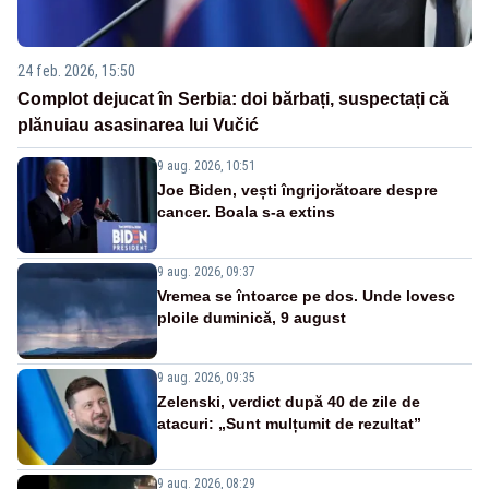
24 feb. 2026, 15:50
Complot dejucat în Serbia: doi bărbați, suspectați că
plănuiau asasinarea lui Vučić
9 aug. 2026, 10:51
Joe Biden, vești îngrijorătoare despre
cancer. Boala s-a extins
9 aug. 2026, 09:37
Vremea se întoarce pe dos. Unde lovesc
ploile duminică, 9 august
9 aug. 2026, 09:35
Zelenski, verdict după 40 de zile de
atacuri: „Sunt mulțumit de rezultat”
9 aug. 2026, 08:29