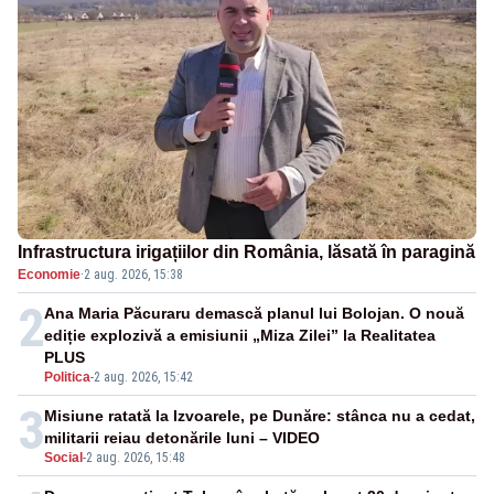
Infrastructura irigațiilor din România, lăsată în paragină
Economie
·
2 aug. 2026, 15:38
2
Ana Maria Păcuraru demască planul lui Bolojan. O nouă
ediție explozivă a emisiunii „Miza Zilei” la Realitatea
PLUS
Politica
-
2 aug. 2026, 15:42
3
Misiune ratată la Izvoarele, pe Dunăre: stânca nu a cedat,
militarii reiau detonările luni – VIDEO
Social
-
2 aug. 2026, 15:48