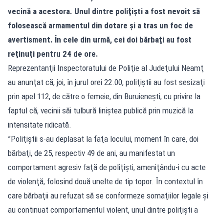
vecină a acestora. Unul dintre poliţişti a fost nevoit să
folosească armamentul din dotare şi a tras un foc de
avertisment. În cele din urmă, cei doi bărbaţi au fost
reţinuţi pentru 24 de ore.
Reprezentanţii Inspectoratului de Poliţie al Judeţului Neamţ
au anunţat că, joi, în jurul orei 22.00, poliţiştii au fost sesizaţi
prin apel 112, de către o femeie, din Buruieneşti, cu privire la
faptul că, vecinii săi tulbură liniştea publică prin muzică la
intensitate ridicată.
”Poliţiştii s-au deplasat la faţa locului, moment în care, doi
bărbaţi, de 25, respectiv 49 de ani, au manifestat un
comportament agresiv faţă de poliţişti, ameniţându-i cu acte
de violenţă, folosind două unelte de tip topor. În contextul în
care bărbaţii au refuzat să se conformeze somaţiilor legale şi
au continuat comportamentul violent, unul dintre poliţişti a