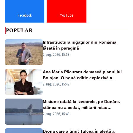
Facebook
YouTube
POPULAR
Infrastructura irigațiilor din România,
lăsată în paragină
2 aug. 2026, 15:38
Ana Maria Păcuraru demască planul lui
Bolojan. O nouă ediție explozivă a
emisiunii „Miza Zilei” la Realitatea PLUS
2 aug. 2026, 15:42
Misiune ratată la Izvoarele, pe Dunăre:
stânca nu a cedat, militarii reiau
detonările luni – VIDEO
2 aug. 2026, 15:48
Drona care a ținut Tulcea în alertă a