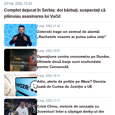
24 feb. 2026, 15:50
Complot dejucat în Serbia: doi bărbați, suspectați că
plănuiau asasinarea lui Vučić
8 aug. 2026, 21:42
Zelenski trage un semnal de alarmă:
„Rachetele voastre ar putea salva vieți”
8 aug. 2026, 20:07
Operațiune contra cronometru pe Dunăre.
Ultimele două barje sunt scufundate
pentru Cernavodă
8 aug. 2026, 18:31
Adio, alerte de poliție pe Waze? Decizia
luată de Curtea de Justiție a UE
8 aug. 2026, 17:31
Cristi Chivu, victorie de senzație cu
Juventus! Inter a câștigat derby-ul din