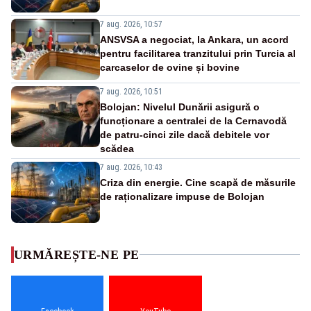
7 aug. 2026, 10:57
ANSVSA a negociat, la Ankara, un acord
pentru facilitarea tranzitului prin Turcia al
carcaselor de ovine și bovine
7 aug. 2026, 10:51
Bolojan: Nivelul Dunării asigură o
funcționare a centralei de la Cernavodă
de patru-cinci zile dacă debitele vor
scădea
7 aug. 2026, 10:43
Criza din energie. Cine scapă de măsurile
de raționalizare impuse de Bolojan
URMĂREȘTE-NE PE