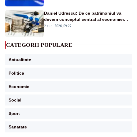
în stare permanentă de alertă
Daniel Udrescu: De ce patrimoniul va
deveni conceptul central al economiei
viitoare?
2 aug. 2026, 09:22
CATEGORII POPULARE
Actualitate
Politica
Economie
Social
Sport
Sanatate