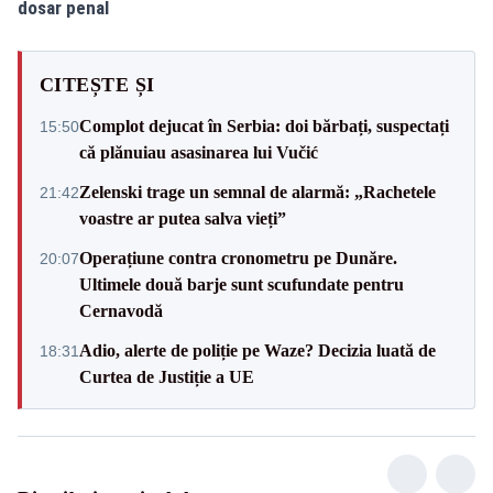
dosar penal
CITEȘTE ȘI
Complot dejucat în Serbia: doi bărbați, suspectați
15:50
că plănuiau asasinarea lui Vučić
Zelenski trage un semnal de alarmă: „Rachetele
21:42
voastre ar putea salva vieți”
Operațiune contra cronometru pe Dunăre.
20:07
Ultimele două barje sunt scufundate pentru
Cernavodă
Adio, alerte de poliție pe Waze? Decizia luată de
18:31
Curtea de Justiție a UE