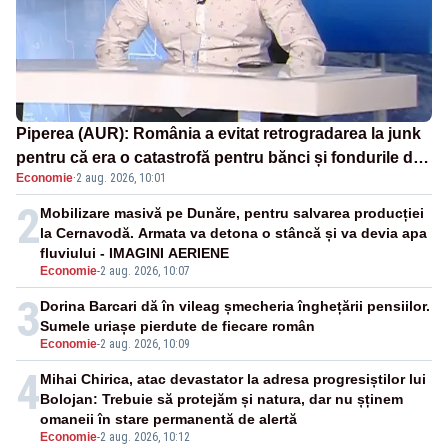
Piperea (AUR): România a evitat retrogradarea la junk
pentru că era o catastrofă pentru bănci și fondurile de
Economie
·
2 aug. 2026, 10:01
pensii
2
Mobilizare masivă pe Dunăre, pentru salvarea producției
la Cernavodă. Armata va detona o stâncă și va devia apa
fluviului - IMAGINI AERIENE
Economie
-
2 aug. 2026, 10:07
3
Dorina Barcari dă în vileag șmecheria înghețării pensiilor.
Sumele uriașe pierdute de fiecare român
Economie
-
2 aug. 2026, 10:09
4
Mihai Chirica, atac devastator la adresa progresiștilor lui
Bolojan: Trebuie să protejăm și natura, dar nu șținem
omaneii în stare permanentă de alertă
Economie
-
2 aug. 2026, 10:12