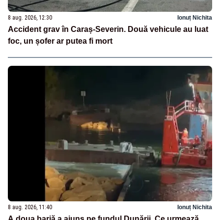
8 aug. 2026, 12:30
Ionuț Nichita
Accident grav în Caraș-Severin. Două vehicule au luat
foc, un șofer ar putea fi mort
8 aug. 2026, 11:40
Ionuț Nichita
A doua barjă a ajuns pe fundul Dunării. Ce urmează