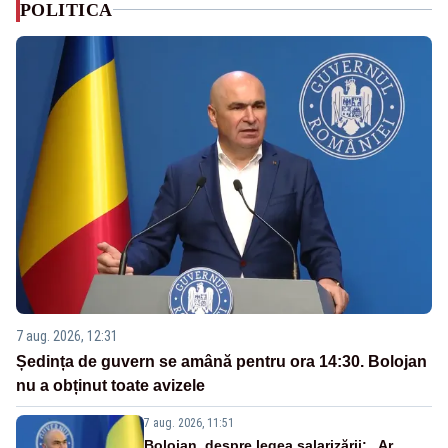
POLITICA
7 aug. 2026, 12:31
Ședința de guvern se amână pentru ora 14:30. Bolojan
nu a obținut toate avizele
7 aug. 2026, 11:51
Bolojan, despre legea salarizării: „Ar