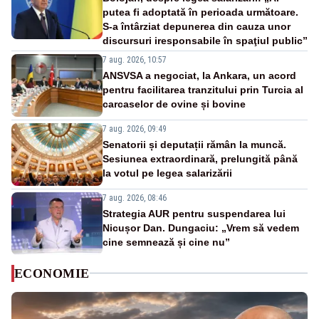
putea fi adoptată în perioada următoare.
S-a întârziat depunerea din cauza unor
discursuri iresponsabile în spaţiul public”
7 aug. 2026, 10:57
ANSVSA a negociat, la Ankara, un acord
pentru facilitarea tranzitului prin Turcia al
carcaselor de ovine și bovine
7 aug. 2026, 09:49
Senatorii și deputații rămân la muncă.
Sesiunea extraordinară, prelungită până
la votul pe legea salarizării
7 aug. 2026, 08:46
Strategia AUR pentru suspendarea lui
Nicușor Dan. Dungaciu: „Vrem să vedem
cine semnează și cine nu”
ECONOMIE