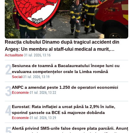
Reacția clubului Dinamo după tragicul accident din
Argeș: Un membru al staff-ului medical a murit,
Actualitate
·
31 iul. 2026, 13:16
antrenorul Adrian Ropotan este în spital
2
Sesiunea de toamnă a Bacalaureatului începe luni cu
evaluarea competențelor orale la Limba română
Social
-
31 iul. 2026, 13:19
3
ANPC a amendat peste 1.250 de operatori economici
Economie
-
31 iul. 2026, 13:22
4
Eurostat: Rata inflaţiei a urcat până la 2,9% în iulie,
sporind şansele ca BCE să majoreze dobânda
Economie
-
31 iul. 2026, 13:29
5
Alertă privind SMS-urile false despre plata parcării. Anunț