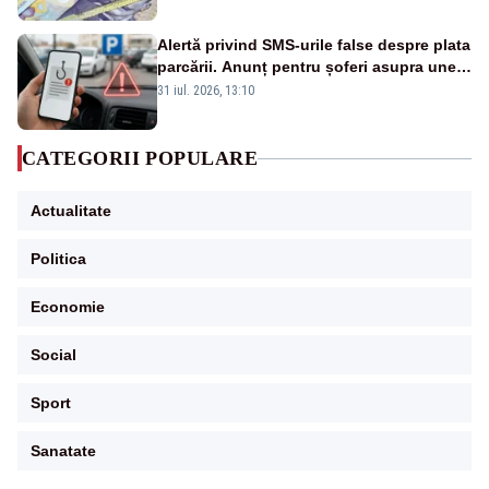
Alertă privind SMS-urile false despre plata
parcării. Anunț pentru șoferi asupra unei
noi metode de fraudă online
31 iul. 2026, 13:10
CATEGORII POPULARE
Actualitate
Politica
Economie
Social
Sport
Sanatate