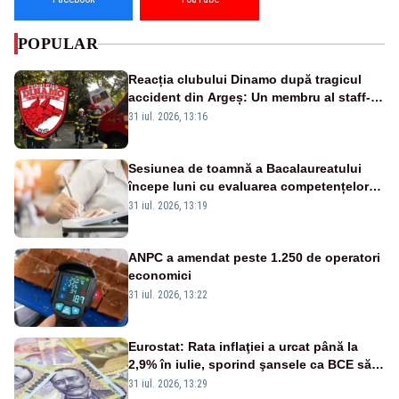
POPULAR
Reacția clubului Dinamo după tragicul
accident din Argeș: Un membru al staff-
ului medical a murit, antrenorul Adrian
31 iul. 2026, 13:16
Ropotan este în spital
Sesiunea de toamnă a Bacalaureatului
începe luni cu evaluarea competențelor
orale la Limba română
31 iul. 2026, 13:19
ANPC a amendat peste 1.250 de operatori
economici
31 iul. 2026, 13:22
Eurostat: Rata inflaţiei a urcat până la
2,9% în iulie, sporind şansele ca BCE să
majoreze dobânda
31 iul. 2026, 13:29