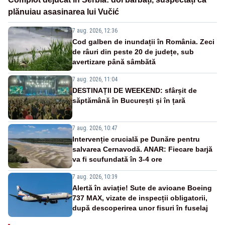
plănuiau asasinarea lui Vučić
7 aug. 2026, 12:36
Cod galben de inundații în România. Zeci
de râuri din peste 20 de județe, sub
avertizare până sâmbătă
7 aug. 2026, 11:04
DESTINAȚII DE WEEKEND: sfârșit de
săptămână în București și în țară
7 aug. 2026, 10:47
Intervenție crucială pe Dunăre pentru
salvarea Cernavodă. ANAR: Fiecare barjă
va fi scufundată în 3-4 ore
7 aug. 2026, 10:39
Alertă în aviație! Sute de avioane Boeing
737 MAX, vizate de inspecții obligatorii,
după descoperirea unor fisuri în fuselaj