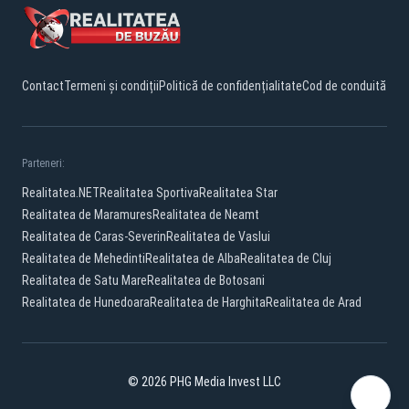
Contact
Termeni și condiții
Politică de confidențialitate
Cod de conduită
Parteneri:
Realitatea.NET
Realitatea Sportiva
Realitatea Star
Realitatea de Maramures
Realitatea de Neamt
Realitatea de Caras-Severin
Realitatea de Vaslui
Realitatea de Mehedinti
Realitatea de Alba
Realitatea de Cluj
Realitatea de Satu Mare
Realitatea de Botosani
Realitatea de Hunedoara
Realitatea de Harghita
Realitatea de Arad
© 2026 PHG Media Invest LLC
Facebook
YouTube