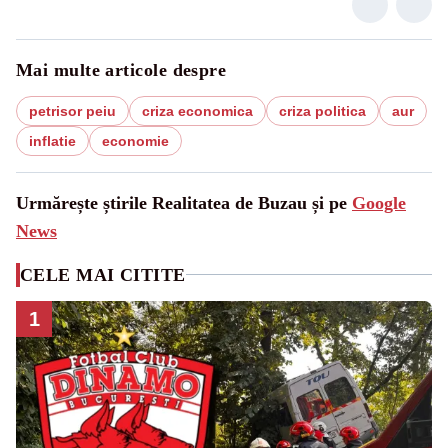
Mai multe articole despre
petrisor peiu
criza economica
criza politica
aur
inflatie
economie
Urmărește știrile Realitatea de Buzau și pe
Google
News
CELE MAI CITITE
1