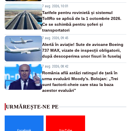
7 aug. 2026, 10:01
Tarifele pentru rovinietă și sistemul
TollRo se aplică de la 1 octombrie 2026.
Ce se schimbă pentru șoferi și
transportatori
7 aug. 2026, 09:45
Alertă în aviație! Sute de avioane Boeing
737 MAX, vizate de inspecții obligatorii,
după descoperirea unor fisuri în fuselaj
7 aug. 2026, 08:42
România află astăzi ratingul de țară în
urma evaluării Moody’s. Bolojan: „Trei
sunt factorii-cheie care stau la baza
acestor evaluări”
URMĂREȘTE-NE PE
Facebook
YouTube