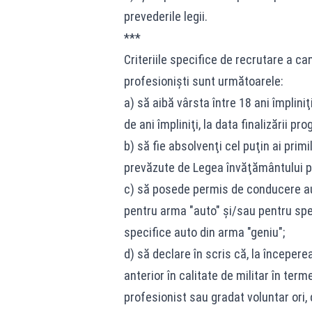
prevederile legii.
***
Criteriile specifice de recrutare a ca
profesionişti sunt următoarele:
a) să aibă vârsta între 18 ani împliniţ
de ani împliniţi, la data finalizării pr
b) să fie absolvenţi cel puţin ai primi
prevăzute de Legea învăţământului pre
c) să posede permis de conducere auto
pentru arma "auto" şi/sau pentru spec
specifice auto din arma "geniu";
d) să declare în scris că, la începere
anterior în calitate de militar în ter
profesionist sau gradat voluntar ori,