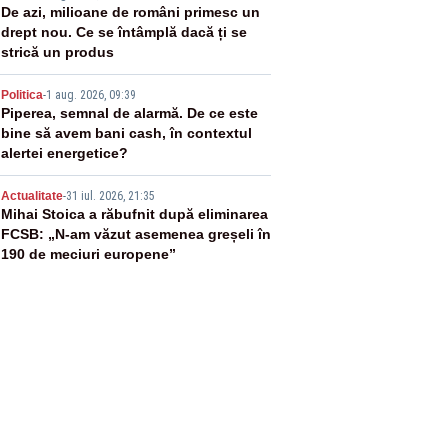
3
De azi, milioane de români primesc un
drept nou. Ce se întâmplă dacă ți se
strică un produs
4
Politica
-
1 aug. 2026, 09:39
Piperea, semnal de alarmă. De ce este
bine să avem bani cash, în contextul
alertei energetice?
5
Actualitate
-
31 iul. 2026, 21:35
Mihai Stoica a răbufnit după eliminarea
FCSB: „N-am văzut asemenea greșeli în
190 de meciuri europene”