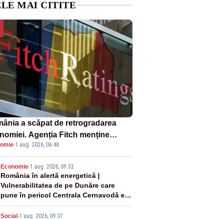
LE MAI CITITE
ânia a scăpat de retrogradarea
nomiei. Agenția Fitch menține
omie
·
1 aug. 2026, 06:48
ingul „BBB-” cu perspectivă
ativă
2
Economie
-
1 aug. 2026, 09:32
România în alertă energetică |
Vulnerabilitatea de pe Dunăre care
pune în pericol Centrala Cernavodă era
cunoscută de pe vremea lui Ceaușescu
Social
-
1 aug. 2026, 09:37