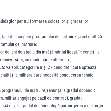
ndidaţilor pentru formarea soldaţilor şi gradaţilor
i, la data începerii programului de instruire, şi cel mult 45
ogramului de instruire;
lor doi ani de studiu din învăţământul liceal, în condiţiile
universitar, cu modificările ulterioare;
 valabil, categoriile B şi C - candidaţii care optează
ialităţile militare care necesită conducerea tehnicii
a programului de instruire, renunţă la gradul dobândit
men, militar angajat pe bază de contract, gradat
 după caz, la gradul dobândit după parcurgerea a cel puţin