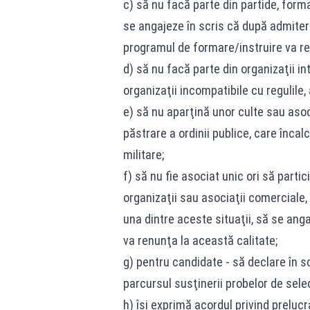
c) să nu facă parte din partide, form
se angajeze în scris că după admitere
programul de formare/instruire va re
d) să nu facă parte din organizaţii i
organizaţii incompatibile cu regulile, a
e) să nu aparţină unor culte sau asoc
păstrare a ordinii publice, care înca
militare;
f) să nu fie asociat unic ori să part
organizaţii sau asociaţii comerciale, 
una dintre aceste situaţii, să se ang
va renunţa la această calitate;
g) pentru candidate - să declare în sc
parcursul susţinerii probelor de selec
h) îşi exprimă acordul privind preluc