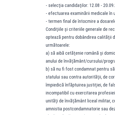
- selecţia candidaţilor: 12.08 - 20.09
- efectuarea examinării medicale în un
- termen final de întocmire a dosarel
Condiţiile şi criteriile generale de r
optează pentru dobândirea calităţii d
următoarele:
a) să aibă cetăţenie română şi domicil
anului de învăţământ/cursului/progr
b) să nu fi fost condamnat pentru săv
statului sau contra autorităţii, de cor
împiedică înfăptuirea justiţiei, de fal
incompatibil cu exercitarea profesiei 
unităţi de învăţământ liceal militar, c
amnistia postcondamnatorie sau dezi