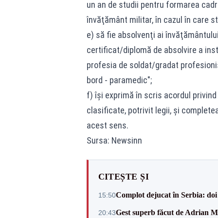
un an de studii pentru formarea cadrel
învăţământ militar, în cazul în care st
e) să fie absolvenţi ai învăţământului
certificat/diplomă de absolvire a ins
profesia de soldat/gradat profesionist
bord - paramedic";
f) îşi exprimă în scris acordul privind
clasificate, potrivit legii, şi comple
acest sens.
Sursa: Newsinn
CITEȘTE ȘI
Complot dejucat în Serbia: doi 
15:50
Gest superb făcut de Adrian Mu
20:43