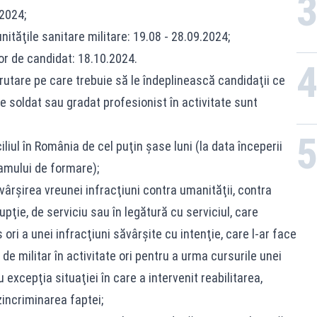
.2024;
ităţile sanitare militare: 19.08 - 28.09.2024;
or de candidat: 18.10.2024.
ecrutare pe care trebuie să le îndeplinească candidaţii ce
e soldat sau gradat profesionist în activitate sunt
iul în România de cel puţin şase luni (la data începerii
amului de formare);
ârşirea vreunei infracţiuni contra umanităţii, contra
upţie, de serviciu sau în legătură cu serviciul, care
s ori a unei infracţiuni săvârşite cu intenţie, care l-ar face
de militar în activitate ori pentru a urma cursurile unei
u excepţia situaţiei în care a intervenit reabilitarea,
ncriminarea faptei;