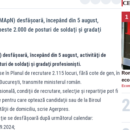
CE
1
(MApN) desfăşoară, începând din 5 august,
peste 2.000 de posturi de soldaţi şi gradaţi
 desfăşoară, începând din 5 august, activităţi de
ri de soldaţi şi gradaţi profesionişti.
 în Planul de recrutare 2.115 locuri, fără cote de gen, în
Rom
eco
l Bucureşti, transmite ministerul român.
Econ
rat
ională, condiţii de recrutare, selecţie şi repartiţie pot fi
neg
re pentru care optează candidaţii sau de la Biroul
ăţii de domiciliu, scrie Agerpres.
ecţie se desfăşoară după următorul calendar:
09.2024;