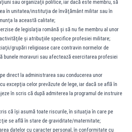
aţiuni sau organizaţii politice, iar dacă este membru, să
a în unitatea/instituţia de învăţământ militar sau în
nunţa la această calitate;
nterzise de legislaţia română şi să nu fie membru al unor
ctivităţile şi atribuţiile specifice profesiei militare;
iaţii/grupări religioase care contravin normelor de
lcă bunele moravuri sau afectează exercitarea profesiei
icipe direct la administrarea sau conducerea unor
cu excepţia celor prevăzute de lege, iar dacă se află în
ajeze în scris că după admiterea la programul de instruire
ris că îşi asumă toate riscurile, în situaţia în care pe
ţie se află în stare de graviditate/maternitate;
rarea datelor cu caracter personal, în conformitate cu