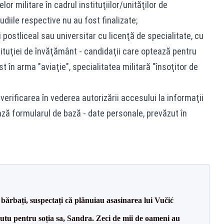
or militare în cadrul instituţiilor/unităţilor de
udiile respective nu au fost finalizate;
 postliceal sau universitar cu licenţă de specialitate, cu
tituţiei de învăţământ - candidaţii care optează pentru
 în arma "aviaţie", specialitatea militară "însoţitor de
 verificarea în vederea autorizării accesului la informaţii
tează formularul de bază - date personale, prevăzut în
bărbați, suspectați că plănuiau asasinarea lui Vučić
tu pentru soția sa, Sandra. Zeci de mii de oameni au