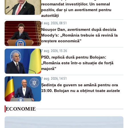
recomandat investițiilor. Un semnal
pozitiv, dar și un avertisment pentru
autorități
8 aug. 2026, 08:51
Nicușor Dan, avertisment după decizia
Moody’s: „România trebuie să revină la
creștere economică”
7 aug. 2026, 15:26
PSD, replică dură pentru Bolojan:
„România este într-o situație de forță
majoră”
7 aug. 2026, 14:51
Ședința de guvern se amână pentru ora
15:00. Bolojan nu a obținut toate avizele
ECONOMIE