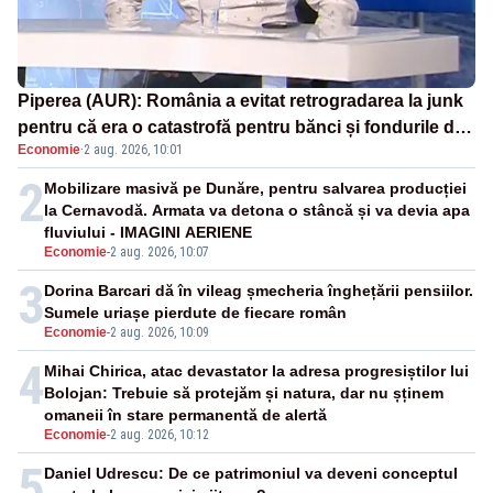
Piperea (AUR): România a evitat retrogradarea la junk
pentru că era o catastrofă pentru bănci și fondurile de
Economie
·
2 aug. 2026, 10:01
pensii
2
Mobilizare masivă pe Dunăre, pentru salvarea producției
la Cernavodă. Armata va detona o stâncă și va devia apa
fluviului - IMAGINI AERIENE
Economie
-
2 aug. 2026, 10:07
3
Dorina Barcari dă în vileag șmecheria înghețării pensiilor.
Sumele uriașe pierdute de fiecare român
Economie
-
2 aug. 2026, 10:09
4
Mihai Chirica, atac devastator la adresa progresiștilor lui
Bolojan: Trebuie să protejăm și natura, dar nu șținem
omaneii în stare permanentă de alertă
Economie
-
2 aug. 2026, 10:12
5
Daniel Udrescu: De ce patrimoniul va deveni conceptul