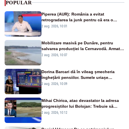
POPULAR
Piperea (AUR): România a evitat
retrogradarea la junk pentru că era o
catastrofă pentru bănci și fondurile de
2 aug. 2026, 10:01
pensii
Mobilizare masivă pe Dunăre, pentru
salvarea producției la Cernavodă. Armata
va detona o stâncă și va devia apa
2 aug. 2026, 10:07
fluviului - IMAGINI AERIENE
Dorina Barcari dă în vileag șmecheria
înghețării pensiilor. Sumele uriașe
pierdute de fiecare român
2 aug. 2026, 10:09
Mihai Chirica, atac devastator la adresa
progresiștilor lui Bolojan: Trebuie să
protejăm și natura, dar nu șținem omaneii
2 aug. 2026, 10:12
în stare permanentă de alertă