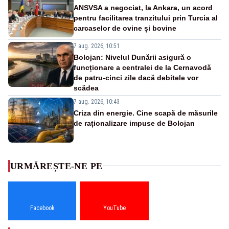
ANSVSA a negociat, la Ankara, un acord
pentru facilitarea tranzitului prin Turcia al
carcaselor de ovine și bovine
7 aug. 2026, 10:51
Bolojan: Nivelul Dunării asigură o
funcționare a centralei de la Cernavodă
de patru-cinci zile dacă debitele vor
scădea
7 aug. 2026, 10:43
Criza din energie. Cine scapă de măsurile
de raționalizare impuse de Bolojan
URMĂREȘTE-NE PE
Facebook
YouTube