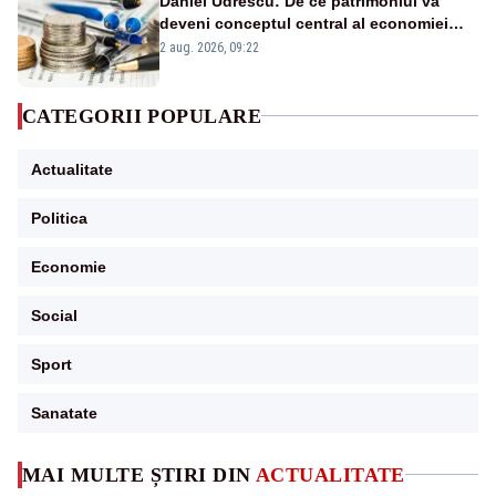
Daniel Udrescu: De ce patrimoniul va
deveni conceptul central al economiei
viitoare?
2 aug. 2026, 09:22
CATEGORII POPULARE
Actualitate
Politica
Economie
Social
Sport
Sanatate
MAI MULTE ȘTIRI DIN
ACTUALITATE