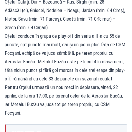
Oțelul Galați: Dur – Bozoancă – Rus, Sîrghi (min. 28
Adăscăliței), Ghiocel, Nedelea – Neagu, Jardan (min. 64 Cireș),
Nistor, Savu (min. 71 Farcaș), Cisotti (min. 71 Crîcimar) –
Green (min. 64 Cârjan).
Oțelul conduce în grupa de play-off din seria a II-a cu 55 de
puncte, opt puncte mai mult, dar și un joc în plus față de CSM
Focșani, echipă ce va juca sâmbătă, pe teren propriu, cu
Aerostar Bacău. Metalul Buzău este pe locul 4 în clasament,
fără niciun punct și fără gol marcat în cele trei etape din play-
off, rămânând cu cele 33 de puncte din sezonul regulat.
Pentru Oțelul urmează un nou meci în deplasare, vineri, 22
aprilie, de la ora 17.00, pe terenul celor de la Aerostar Bacău,
iar Metalul Buzău va juca tot pe teren propriu, cu CSM
Focșani.