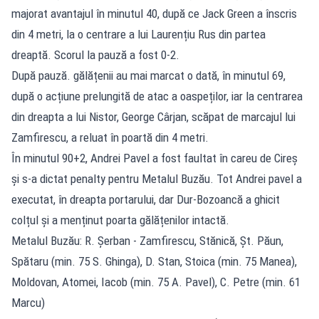
majorat avantajul în minutul 40, după ce Jack Green a înscris
din 4 metri, la o centrare a lui Laurențiu Rus din partea
dreaptă. Scorul la pauză a fost 0-2.
După pauză. gălățenii au mai marcat o dată, în minutul 69,
după o acțiune prelungită de atac a oaspeților, iar la centrarea
din dreapta a lui Nistor, George Cârjan, scăpat de marcajul lui
Zamfirescu, a reluat în poartă din 4 metri.
În minutul 90+2, Andrei Pavel a fost faultat în careu de Cireș
și s-a dictat penalty pentru Metalul Buzău. Tot Andrei pavel a
executat, în dreapta portarului, dar Dur-Bozoancă a ghicit
colțul și a menținut poarta gălățenilor intactă.
Metalul Buzău: R. Șerban - Zamfirescu, Stănică, Șt. Păun,
Spătaru (min. 75 S. Ghinga), D. Stan, Stoica (min. 75 Manea),
Moldovan, Atomei, Iacob (min. 75 A. Pavel), C. Petre (min. 61
Marcu)