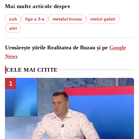
Mai multe articole despre
cub
liga a 3-a
metalul buzau
otelul galati
stiri
Urmărește știrile Realitatea de Buzau și pe
Google
News
CELE MAI CITITE
1