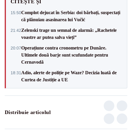
CITEȘTE ȘI
Complot dejucat în Serbia: doi bărbați, suspectați
15:50
că plănuiau asasinarea lui Vučić
Zelenski trage un semnal de alarmă: „Rachetele
21:42
voastre ar putea salva vieți”
Operațiune contra cronometru pe Dunăre.
20:07
Ultimele două barje sunt scufundate pentru
Cernavodă
Adio, alerte de poliție pe Waze? Decizia luată de
18:31
Curtea de Justiție a UE
Distribuie articolul