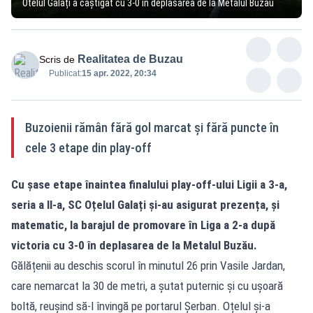
Otelul Galați a câștigat cu 3-0 în deplasarea de la Metalul Buzău
Realitatea de Buzau
Scris de
Publicat:
15 apr. 2022, 20:34
Buzoienii rămân fără gol marcat și fără puncte în
cele 3 etape din play-off
Cu șase etape înaintea finalului play-off-ului Ligii a 3-a,
seria a II-a, SC Oțelul Galați și-au asigurat prezența, și
matematic, la barajul de promovare în Liga a 2-a după
victoria cu 3-0 în deplasarea de la Metalul Buzău.
Gălățenii au deschis scorul în minutul 26 prin Vasile Jardan,
care nemarcat la 30 de metri, a șutat puternic și cu ușoară
boltă, reușind să-l învingă pe portarul Șerban. Oțelul și-a