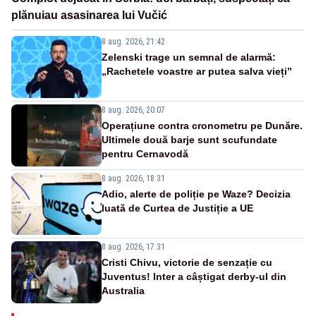
plănuiau asasinarea lui Vučić
8 aug. 2026, 21:42
Zelenski trage un semnal de alarmă:
„Rachetele voastre ar putea salva vieți”
8 aug. 2026, 20:07
Operațiune contra cronometru pe Dunăre.
Ultimele două barje sunt scufundate
pentru Cernavodă
8 aug. 2026, 18:31
Adio, alerte de poliție pe Waze? Decizia
luată de Curtea de Justiție a UE
8 aug. 2026, 17:31
Cristi Chivu, victorie de senzație cu
Juventus! Inter a câștigat derby-ul din
Australia