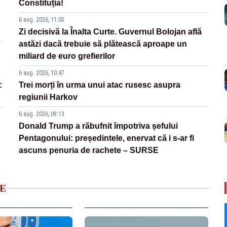
Constituția!
6 aug. 2026, 11:05
Zi decisivă la Înalta Curte. Guvernul Bolojan află
astăzi dacă trebuie să plătească aproape un
miliard de euro grefierilor
6 aug. 2026, 10:47
:
Trei morți în urma unui atac rusesc asupra
regiunii Harkov
6 aug. 2026, 09:13
Donald Trump a răbufnit împotriva șefului
Pentagonului: președintele, enervat că i s-ar fi
ascuns penuria de rachete – SURSE
E