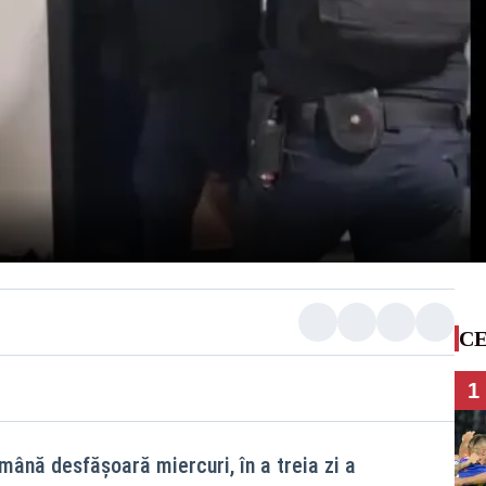
CE
1
mână desfășoară miercuri, în a treia zi a