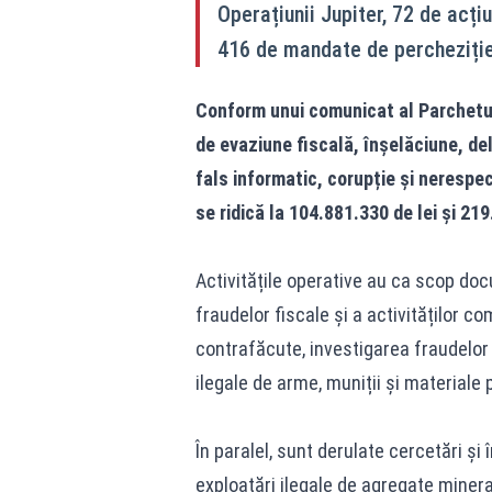
Operațiunii Jupiter, 72 de acțiu
416 de mandate de percheziție
Conform unui comunicat al Parchetul
de evaziune fiscală, înșelăciune, de
fals informatic, corupție și nerespec
se ridică la 104.881.330 de lei și 21
Activitățile operative au ca scop docu
fraudelor fiscale și a activităților 
contrafăcute, investigarea fraudelor 
ilegale de arme, muniții și materiale 
În paralel, sunt derulate cercetări și 
exploatări ilegale de agregate mineral