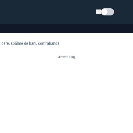
Schimba tema
pidare, spălare de bani, contrabandă
Advertising