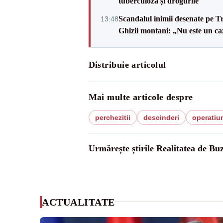
tuberculoza și drogurile
Scandalul inimii desenate pe T
13:48
Ghizii montani: „Nu este un caz
Distribuie articolul
Mai multe articole despre
perchezitii
descinderi
operatiun
Urmărește știrile Realitatea de Bu
ACTUALITATE