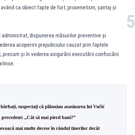
având ca obiect fapte de furt, proxenetism, șantaj și
l administrat, dispunerea măsurilor preventive și
vederea acoperirii prejudiciului cauzat prin faptele
, precum și în vederea asigurării executării confiscării
xtinse.
bărbați, suspectați că plănuiau asasinarea lui Vučić
 precedent: „Cât să mai pierd bani?”
voacă mai multe decese în rândul tinerilor decât