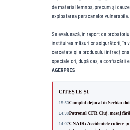
de material lemnos, precum și cauze 
exploatarea persoanelor vulnerabile.
Se evaluează, în raport de probatoriu
instituirea măsurilor asigurătorii, în 
cercetate și a produsului infracțional
speciale ori, după caz, a confiscării e
AGERPRES
CITEȘTE ȘI
Complot dejucat în Serbia: doi 
15:50
Patronul CFR Cluj, mesaj fără
14:38
CNAIR: Accidentele rutiere pro
14:07