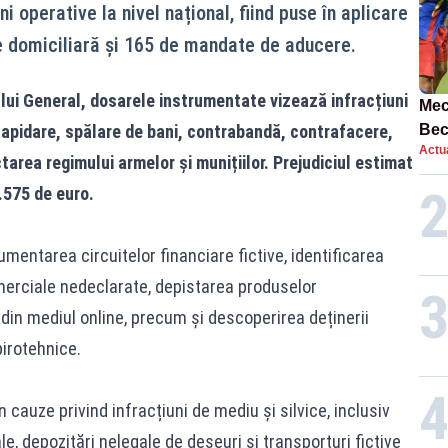
ni operative la nivel național, fiind puse în aplicare
 domiciliară și 165 de mandate de aducere.
ui General, dosarele instrumentate vizează infracțiuni
Mec
lapidare, spălare de bani, contrabandă, contrafacere,
Bec
Actua
ech
tarea regimului armelor și munițiilor. Prejudiciul estimat
9.575 de euro.
mentarea circuitelor financiare fictive, identificarea
comerciale nedeclarate, depistarea produselor
din mediul online, precum și descoperirea deținerii
pirotehnice.
în cauze privind infracțiuni de mediu și silvice, inclusiv
e, depozitări nelegale de deșeuri și transporturi fictive