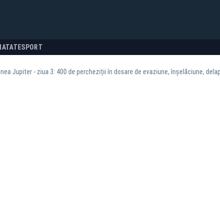
NATATE
SPORT
nea Jupiter - ziua 3: 400 de percheziții în dosare de evaziune, înșelăciune, dela