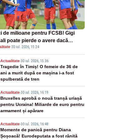
i de milioane pentru FCSB! Gigi
ali poate pierde o avere dacă
litate
·
30 iul. 2026, 15:24
ipa este eliminată de FK Auda
2
Actualitate
-
30 iul. 2026, 15:36
Tragedie în Timiș! O femeie de 36 de
ani a murit după ce mașina i-a fost
spulberată de tren
3
Actualitate
-
30 iul. 2026, 16:19
Bruxelles aprobă o nouă tranșă uriașă
pentru Ucraina! Miliarde de euro pentru
armament și apărare
4
Actualitate
-
30 iul. 2026, 16:48
Momente de panică pentru Diana
Șoșoacă! Eurodeputata a fost rănită