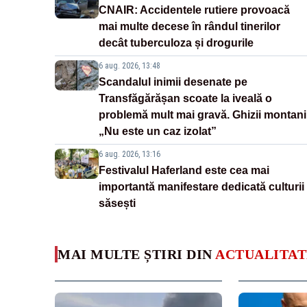
CNAIR: Accidentele rutiere provoacă
mai multe decese în rândul tinerilor
decât tuberculoza și drogurile
6 aug. 2026, 13:48
Scandalul inimii desenate pe
Transfăgărășan scoate la iveală o
problemă mult mai gravă. Ghizii montani
„Nu este un caz izolat”
6 aug. 2026, 13:16
Festivalul Haferland este cea mai
importantă manifestare dedicată culturii
săsești
MAI MULTE ȘTIRI DIN
ACTUALITAT