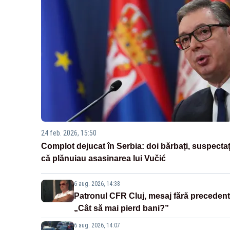
24 feb. 2026, 15:50
Complot dejucat în Serbia: doi bărbați, suspectaț
că plănuiau asasinarea lui Vučić
6 aug. 2026, 14:38
Patronul CFR Cluj, mesaj fără precedent
„Cât să mai pierd bani?”
6 aug. 2026, 14:07