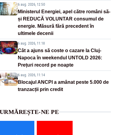
6 aug. 2026, 12:50
Ministerul Energiei, apel către români să-
și REDUCĂ VOLUNTAR consumul de
energie. Măsură fără precedent în
ultimele decenii
6 aug. 2026, 11:18
Cât a ajuns să coste o cazare la Cluj-
Napoca în weekendul UNTOLD 2026:
Prețuri record pe noapte
6 aug. 2026, 11:14
Blocajul ANCPI a amânat peste 5.000 de
tranzacții prin credit
URMĂREȘTE-NE PE