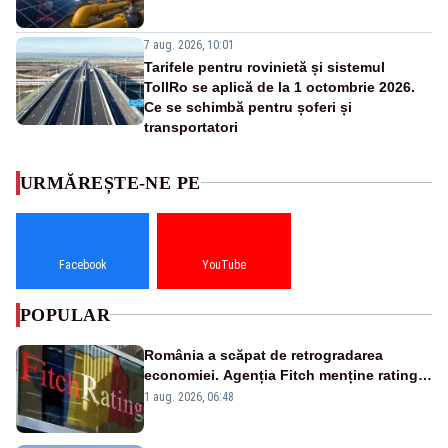
7 aug. 2026, 10:01
Tarifele pentru rovinietă și sistemul
TollRo se aplică de la 1 octombrie 2026.
Ce se schimbă pentru șoferi și
transportatori
URMĂREȘTE-NE PE
Facebook
YouTube
POPULAR
România a scăpat de retrogradarea
economiei. Agenția Fitch menține ratingul
„BBB-” cu perspectivă negativă
1 aug. 2026, 06:48