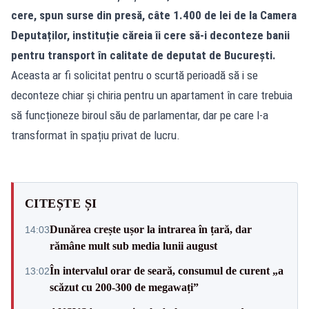
cere, spun surse din presă, câte 1.400 de lei de la Camera
Deputaților, instituție căreia îi cere să-i deconteze banii
pentru transport în calitate de deputat de București.
Aceasta ar fi solicitat pentru o scurtă perioadă să i se
deconteze chiar și chiria pentru un apartament în care trebuia
să funcționeze biroul său de parlamentar, dar pe care l-a
transformat în spațiu privat de lucru.
CITEȘTE ȘI
Dunărea crește ușor la intrarea în țară, dar
14:03
rămâne mult sub media lunii august
În intervalul orar de seară, consumul de curent „a
13:02
scăzut cu 200-300 de megawați”