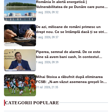
România în alertă energetică |
Vulnerabilitatea de pe Dunăre care pune
în pericol Centrala Cernavodă era
1 aug. 2026, 09:32
cunoscută de pe vremea lui Ceaușescu
De azi, milioane de români primesc un
drept nou. Ce se întâmplă dacă ți se strică
un produs
1 aug. 2026, 09:37
Piperea, semnal de alarmă. De ce este
bine să avem bani cash, în contextul
alertei energetice?
1 aug. 2026, 09:39
Mihai Stoica a răbufnit după eliminarea
FCSB: „N-am văzut asemenea greșeli în
190 de meciuri europene”
31 iul. 2026, 21:35
CATEGORII POPULARE