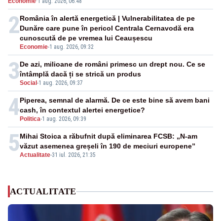
Economie
·
1 aug. 2026, 06:48
negativă
2
România în alertă energetică | Vulnerabilitatea de pe
Dunăre care pune în pericol Centrala Cernavodă era
cunoscută de pe vremea lui Ceaușescu
Economie
-
1 aug. 2026, 09:32
3
De azi, milioane de români primesc un drept nou. Ce se
întâmplă dacă ți se strică un produs
Social
-
1 aug. 2026, 09:37
4
Piperea, semnal de alarmă. De ce este bine să avem bani
cash, în contextul alertei energetice?
Politica
-
1 aug. 2026, 09:39
5
Mihai Stoica a răbufnit după eliminarea FCSB: „N-am
văzut asemenea greșeli în 190 de meciuri europene”
Actualitate
-
31 iul. 2026, 21:35
ACTUALITATE