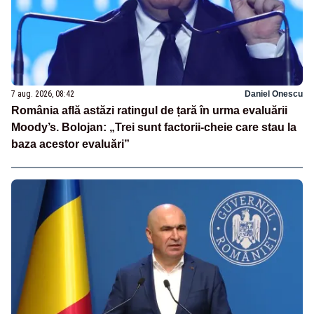
7 aug. 2026, 08:42
Daniel Onescu
România află astăzi ratingul de țară în urma evaluării
Moody’s. Bolojan: „Trei sunt factorii-cheie care stau la
baza acestor evaluări”