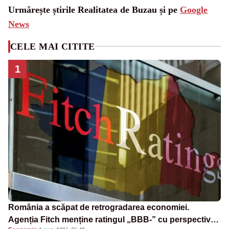
Urmărește știrile Realitatea de Buzau și pe
Google
News
CELE MAI CITITE
1
România a scăpat de retrogradarea economiei.
Agenția Fitch menține ratingul „BBB-” cu perspectivă