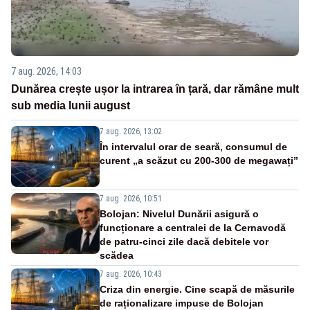
7 aug. 2026, 14:03
Dunărea crește ușor la intrarea în țară, dar rămâne mult
sub media lunii august
7 aug. 2026, 13:02
În intervalul orar de seară, consumul de
curent „a scăzut cu 200-300 de megawați”
7 aug. 2026, 10:51
Bolojan: Nivelul Dunării asigură o
funcționare a centralei de la Cernavodă
de patru-cinci zile dacă debitele vor
scădea
7 aug. 2026, 10:43
Criza din energie. Cine scapă de măsurile
de raționalizare impuse de Bolojan