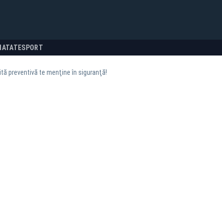
NATATE
SPORT
tă preventivă te menţine în siguranţă!