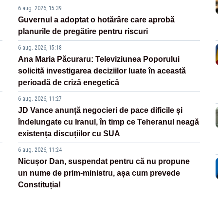
6 aug. 2026, 15:39
Guvernul a adoptat o hotărâre care aprobă
planurile de pregătire pentru riscuri
6 aug. 2026, 15:18
Ana Maria Păcuraru: Televiziunea Poporului
solicită investigarea deciziilor luate în această
perioadă de criză enegetică
6 aug. 2026, 11:27
JD Vance anunță negocieri de pace dificile și
îndelungate cu Iranul, în timp ce Teheranul neagă
existența discuțiilor cu SUA
6 aug. 2026, 11:24
Nicușor Dan, suspendat pentru că nu propune
un nume de prim-ministru, așa cum prevede
Constituția!