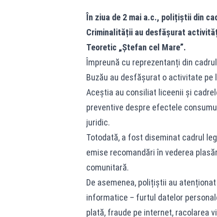
În ziua de 2 mai a.c., polițiștii din
Criminalității au desfășurat activită
Teoretic „Ștefan cel Mare”.
Împreună cu reprezentanți din cadrul 
Buzău au desfășurat o activitate pe li
Aceștia au consiliat liceenii și cadre
preventive despre efectele consumului
juridic.
Totodată, a fost diseminat cadrul leg
emise recomandări în vederea plasării
comunitară.
De asemenea, polițiștii au atenționat 
informatice – furtul datelor personal
plată, fraude pe internet, racolarea v