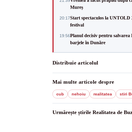
Vremea a făcut prăpăd după cani
21:39
Mureș
Start spectaculos la UNTOLD 20
20:17
festival
Planul decisiv pentru salvarea
19:56
barjele în Dunăre
Distribuie articolul
Mai multe articole despre
cub
nehoiu
realitatea
stiri 
Urmărește știrile Realitatea de Bu