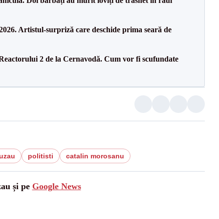
culă. Doi bărbați au murit loviți de trăsnet în râul
26. Artistul-surpriză care deschide prima seară de
 Reactorului 2 de la Cernavodă. Cum vor fi scufundate
Buzau
politisti
catalin morosanu
zau și pe
Google News