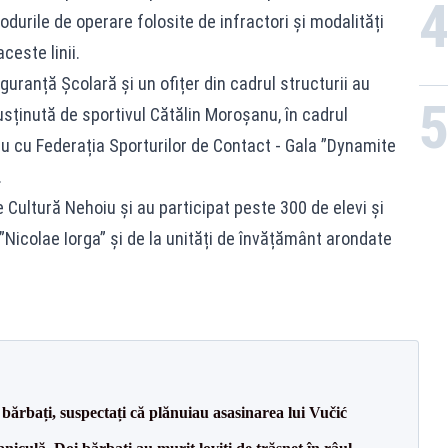
durile de operare folosite de infractori și modalități
ceste linii.
 Siguranță Școlară și un ofițer din cadrul structurii au
usținută de sportivul Cătălin Moroșanu, în cadrul
ău cu Federația Sporturilor de Contact - Gala ”Dynamite
.
 Cultură Nehoiu şi au participat peste 300 de elevi și
”Nicolae Iorga” și de la unități de învățământ arondate
bărbați, suspectați că plănuiau asasinarea lui Vučić