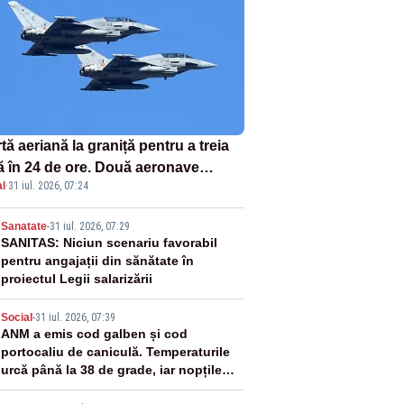
tă aeriană la graniță pentru a treia
ă în 24 de ore. Două aeronave
l
·
31 iul. 2026, 07:24
fighter britanice au fost ridicate de
ol
2
Sanatate
-
31 iul. 2026, 07:29
SANITAS: Niciun scenariu favorabil
pentru angajații din sănătate în
proiectul Legii salarizării
3
Social
-
31 iul. 2026, 07:39
ANM a emis cod galben și cod
portocaliu de caniculă. Temperaturile
urcă până la 38 de grade, iar nopțile
devin tropicale