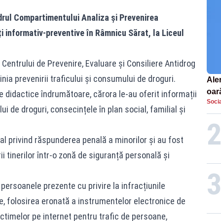
 cadrul Compartimentului Analiza și Prevenirea
ți informativ-preventive în Râmnicu Sărat, la Liceul
Centrului de Prevenire, Evaluare și Consiliere Antidrog
nia prevenirii traficului și consumului de droguri.
Aler
oar
le didactice îndrumătoare, cărora le-au oferit informații
Socia
Euro
 de droguri, consecințele în plan social, familial și
la s
al privind răspunderea penală a minorilor și au fost
 tinerilor într-o zonă de siguranță personală și
persoanele prezente cu privire la infracțiunile
e, folosirea eronată a instrumentelor electronice de
ictimelor pe internet pentru trafic de persoane,