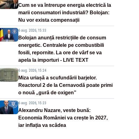
Cum se va întrerupe energia electrică la
marii consumatori industriali? Bolojan:
Nu vor exista compensații
6 aug. 2026, 15:33
Bolojan anunță restricțiile de consum
energetic. Centralele pe combustibili
fosili, repornite. La ore de vârf se va
apela la importuri - LIVE TEXT
6 aug. 2026, 15:24
Miza uriașă a scufundării barjelor.
Reactorul 2 de la Cernavodă poate primi
o nouă „gură de oxigen”
6 aug. 2026, 15:23
Alexandru Nazare, veste bună:
Economia României va crește în 2027,
iar inflația va scădea