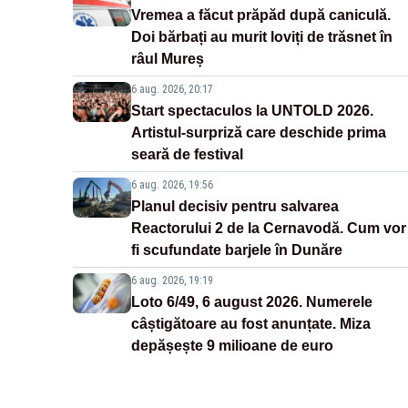
Vremea a făcut prăpăd după caniculă.
Doi bărbați au murit loviți de trăsnet în
râul Mureș
6 aug. 2026, 20:17
Start spectaculos la UNTOLD 2026.
Artistul-surpriză care deschide prima
seară de festival
6 aug. 2026, 19:56
Planul decisiv pentru salvarea
Reactorului 2 de la Cernavodă. Cum vor
fi scufundate barjele în Dunăre
6 aug. 2026, 19:19
Loto 6/49, 6 august 2026. Numerele
câștigătoare au fost anunțate. Miza
depășește 9 milioane de euro