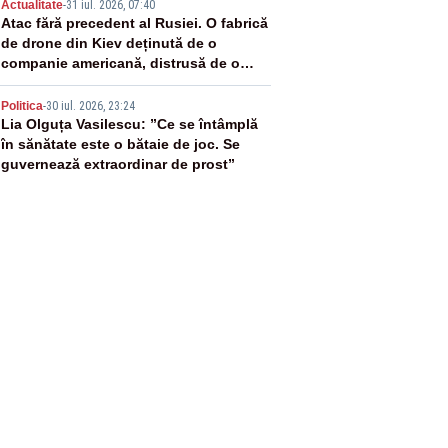
4
Actualitate
-
31 iul. 2026, 07:40
Atac fără precedent al Rusiei. O fabrică
de drone din Kiev deținută de o
companie americană, distrusă de o
rachetă rusească
5
Politica
-
30 iul. 2026, 23:24
Lia Olguța Vasilescu: ”Ce se întâmplă
în sănătate este o bătaie de joc. Se
guvernează extraordinar de prost”