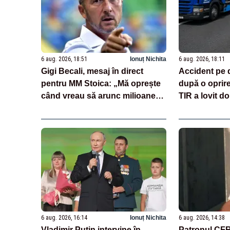
6 aug. 2026, 18:51
Ionuț Nichita
6 aug. 2026, 18:11
Gigi Becali, mesaj în direct
Accident pe 
pentru MM Stoica: „Mă oprește
după o oprir
când vreau să arunc milioane
TIR a lovit do
pe transferuri”
încărcate cu
6 aug. 2026, 16:14
Ionuț Nichita
6 aug. 2026, 14:38
Vladimir Putin intervine în
Patronul CFR 