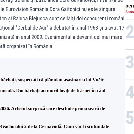
pent
nale Eurovision România.Dora Gaitonici nu este singura
Sana
proi
on şi Raluca Blejusca sunt ceilalţi doi concurenţi români
naţional "Cerbul de Aur" a debutat în anul 1968 şi a avut 17
rganizată în anul 2009. Evenimentul a devenit cel mai mare
ară organizat în România.
bărbați, suspectați că plănuiau asasinarea lui Vučić
culă. Doi bărbați au murit loviți de trăsnet în râul
26. Artistul-surpriză care deschide prima seară de
 Reactorului 2 de la Cernavodă. Cum vor fi scufundate