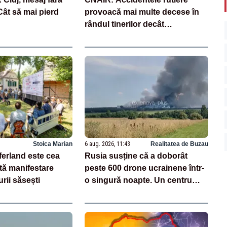
ât să mai pierd
provoacă mai multe decese în
rândul tinerilor decât
tuberculoza și drogurile
Stoica Marian
6 aug. 2026, 11:43
Realitatea de Buzau
ferland este cea
Rusia susține că a doborât
tă manifestare
peste 600 drone ucrainene într-
rii săsești
o singură noapte. Un centru
logistic Wildberries, avariat
VIDEO