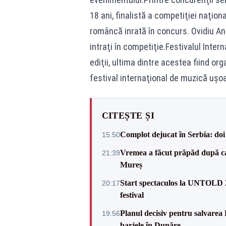
18 ani, finalistă a competiţiei naţio
româncă inrată în concurs. Ovidiu Ant
intraţi în competiţie.Festivalul Inter
ediţii, ultima dintre acestea fiind o
festival internaţional de muzică uşo
CITEȘTE ȘI
Complot dejucat în Serbia: doi 
15:50
Vremea a făcut prăpăd după cani
21:39
Mureș
Start spectaculos la UNTOLD 20
20:17
festival
Planul decisiv pentru salvarea
19:56
barjele în Dunăre