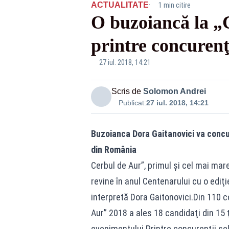
·
ACTUALITATE
1 min citire
O buzoiancă la „C
printre concurenţi
27 iul. 2018, 14:21
Scris de
Solomon Andrei
Publicat:
27 iul. 2018, 14:21
Buzoianca Dora Gaitanovici va concur
din România
Cerbul de Aur”, primul şi cel mai mar
revine în anul Centenarului cu o ediţi
interpretă Dora Gaitonovici.Din 110 co
Aur” 2018 a ales 18 candidaţi din 15 
evenimentului.Printre concurenţii sel