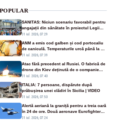
POPULAR
SANITAS: Niciun scenariu favorabil pentru
angajații din sănătate în proiectul Legii
salarizării
31 iul. 2026, 07:29
ANM a emis cod galben și cod portocaliu
de caniculă. Temperaturile urcă până la 38
de grade, iar nopțile devin tropicale
31 iul. 2026, 07:39
Atac fără precedent al Rusiei. O fabrică de
drone din Kiev deținută de o companie
americană, distrusă de o rachetă rusească
31 iul. 2026, 07:40
ITALIA: 7 persoane, dispărute după
prăbușirea unei clădiri în Sicilia | VIDEO
31 iul. 2026, 07:50
Alertă aeriană la graniță pentru a treia oară
în 24 de ore. Două aeronave Eurofighter
britanice au fost ridicate de la sol
31 iul. 2026, 07:24