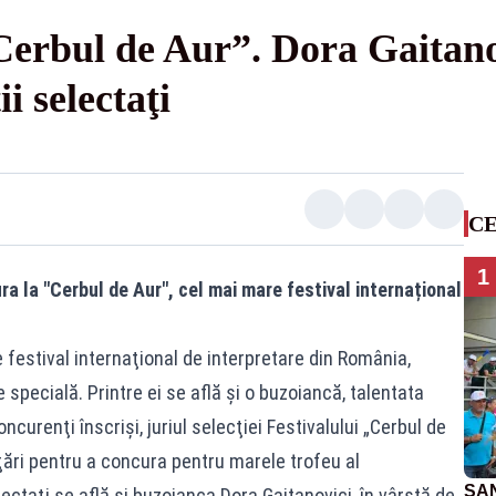
erbul de Aur”. Dora Gaitanov
i selectaţi
CE
1
a la "Cerbul de Aur", cel mai mare festival internațional
e festival internaţional de interpretare din România,
e specială. Printre ei se află şi o buzoiancă, talentata
ncurenţi înscrişi, juriul selecţiei Festivalului „Cerbul de
ţări pentru a concura pentru marele trofeu al
SAN
ectaţi se află şi buzoianca Dora Gaitanovici, în vârstă de