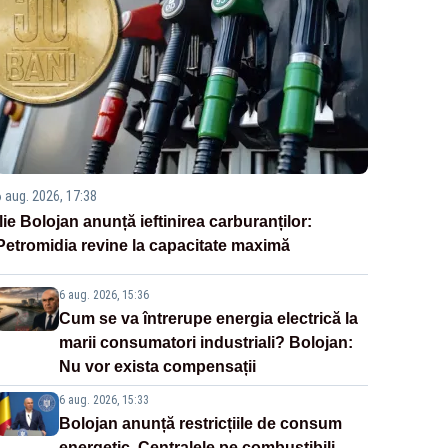
6 aug. 2026, 17:38
Ilie Bolojan anunță ieftinirea carburanților:
Petromidia revine la capacitate maximă
6 aug. 2026, 15:36
Cum se va întrerupe energia electrică la
marii consumatori industriali? Bolojan:
Nu vor exista compensații
6 aug. 2026, 15:33
Bolojan anunță restricțiile de consum
energetic. Centralele pe combustibili