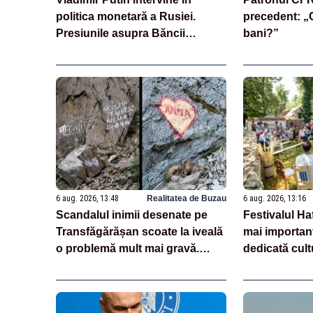
politica monetară a Rusiei.
precedent: „C
Presiunile asupra Băncii
bani?”
Centrale se intensifică
6 aug. 2026, 13:48
Realitatea de Buzau
6 aug. 2026, 13:16
Scandalul inimii desenate pe
Festivalul Ha
Transfăgărășan scoate la iveală
mai importan
o problemă mult mai gravă.
dedicată cultu
Ghizii montani: „Nu este un caz
izolat”