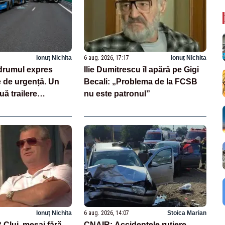
Ionuț Nichita
6 aug. 2026, 17:17
Ionuț Nichita
drumul expres
Ilie Dumitrescu îl apără pe Gigi
e de urgență. Un
Becali: „Problema de la FCSB
uă trailere
nu este patronul”
 mașini
Ionuț Nichita
6 aug. 2026, 14:07
Stoica Marian
Cluj, mesaj fără
CNAIR: Accidentele rutiere