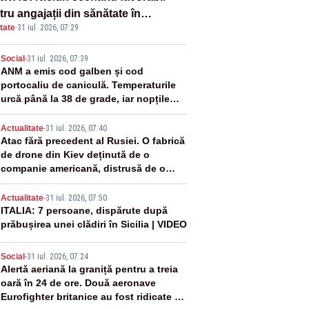
ru angajații din sănătate în
tate
·
31 iul. 2026, 07:29
ectul Legii salarizării
2
Social
-
31 iul. 2026, 07:39
ANM a emis cod galben și cod
portocaliu de caniculă. Temperaturile
urcă până la 38 de grade, iar nopțile
devin tropicale
3
Actualitate
-
31 iul. 2026, 07:40
Atac fără precedent al Rusiei. O fabrică
de drone din Kiev deținută de o
companie americană, distrusă de o
rachetă rusească
4
Actualitate
-
31 iul. 2026, 07:50
ITALIA: 7 persoane, dispărute după
prăbușirea unei clădiri în Sicilia | VIDEO
5
Social
-
31 iul. 2026, 07:24
Alertă aeriană la graniță pentru a treia
oară în 24 de ore. Două aeronave
Eurofighter britanice au fost ridicate de