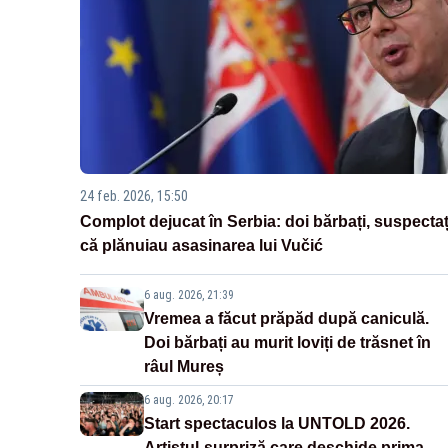
24 feb. 2026, 15:50
Complot dejucat în Serbia: doi bărbați, suspectaț
că plănuiau asasinarea lui Vučić
6 aug. 2026, 21:39
Vremea a făcut prăpăd după caniculă.
Doi bărbați au murit loviți de trăsnet în
râul Mureș
6 aug. 2026, 20:17
Start spectaculos la UNTOLD 2026.
Artistul-surpriză care deschide prima